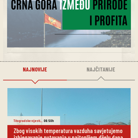
NAJNOVIJE
NAJČITANIJE
Titogradske vijesti
,
,
06:50h
Zbog visokih temperatura vazduha savjetujemo
izbjegavanje putovanja u najtoplijem dijelu dana