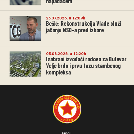
napadačem
23.07.2026. u 12:09h
Bešić: Rekonstrukcija Vlade služi
jačanju NSD-a pred izbore
03.08.2026. u 12:20h
Izabrani izvođači radova za Bulevar
Velje brdo i prvu fazu stambenog
kompleksa
Email: