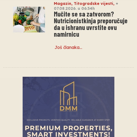
Magazin
,
Titogradske vijesti
,
07.08.2026. u 06:34h
Mučite se sa zatvorom?
Nutricionistkinja preporučuje
da u ishranu uvrstite ovu
namirnicu
Još članaka…