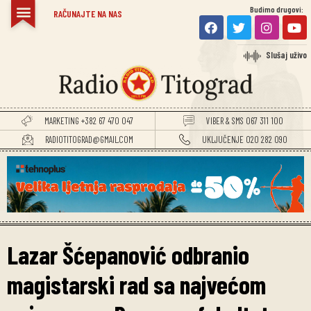
Budimo drugovi:
RAČUNAJTE NA NAS
Slušaj uživo
MARKETING +382 67 470 047
VIBER & SMS 067 311 100
RADIOTITOGRAD@GMAIL.COM
UKLJUČENJE 020 282 090
Lazar Šćepanović odbranio
magistarski rad sa najvećom