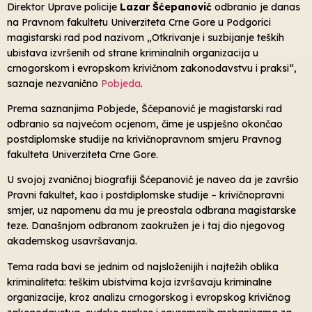
Direktor Uprave policije
Lazar Šćepanović
odbranio je danas
na Pravnom fakultetu Univerziteta Crne Gore u Podgorici
magistarski rad pod nazivom „Otkrivanje i suzbijanje teških
ubistava izvršenih od strane kriminalnih organizacija u
crnogorskom i evropskom krivičnom zakonodavstvu i praksi“,
saznaje nezvanično
Pobjeda
.
Prema saznanjima Pobjede, Šćepanović je magistarski rad
odbranio sa najvećom ocjenom, čime je uspješno okončao
postdiplomske studije na krivičnopravnom smjeru Pravnog
fakulteta Univerziteta Crne Gore.
U svojoj zvaničnoj biografiji Šćepanović je naveo da je završio
Pravni fakultet, kao i postdiplomske studije – krivičnopravni
smjer, uz napomenu da mu je preostala odbrana magistarske
teze. Današnjom odbranom zaokružen je i taj dio njegovog
akademskog usavršavanja.
Tema rada bavi se jednim od najsloženijih i najtežih oblika
kriminaliteta: teškim ubistvima koja izvršavaju kriminalne
organizacije, kroz analizu crnogorskog i evropskog krivičnog