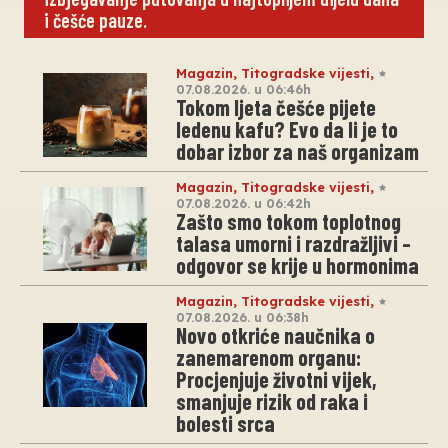
i češće pauze.
Magazin
,
Titogradske vijesti
,
07.08.2026. u 06:46h
Tokom ljeta češće pijete
ledenu kafu? Evo da li je to
dobar izbor za naš organizam
Magazin
,
Titogradske vijesti
,
07.08.2026. u 06:42h
Zašto smo tokom toplotnog
talasa umorni i razdražljivi –
odgovor se krije u hormonima
Magazin
,
Titogradske vijesti
,
07.08.2026. u 06:38h
Novo otkriće naučnika o
zanemarenom organu:
Procjenjuje životni vijek,
smanjuje rizik od raka i
bolesti srca