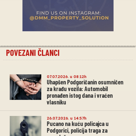
POVEZANI ČLANCI
07.07.2026. u 08:12h
Uhapšen Podgoričanin osumničen
za krađu vozila: Automobil
pronađen istog dana i vraćen
vlasniku
26.07.2026. u 14:57h
Pucano na kuću policajca u
Podgorici, policija traga za