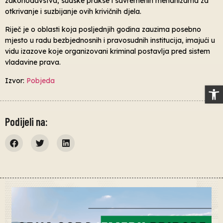
zakonodavstva, sudske prakse i savremenih mehanizama za
otkrivanje i suzbijanje ovih krivičnih djela.
Riječ je o oblasti koja posljednjih godina zauzima posebno
mjesto u radu bezbjednosnih i pravosudnih institucija, imajući u
vidu izazove koje organizovani kriminal postavlja pred sistem
vladavine prava.
Izvor:
Pobjeda
Op
Podijeli na: