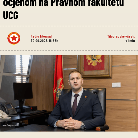
ocjenom na Pravnom fakultetu
UCG
Radio Titograd
Titogradske vijesti
,
30.06.2026, 18:36h
< 1
min