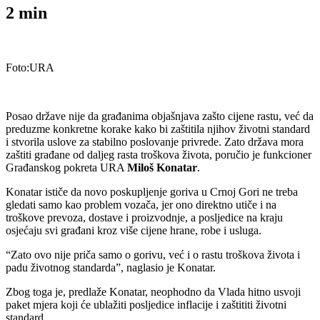
2
min
Foto:URA
Posao države nije da građanima objašnjava zašto cijene rastu, već da
preduzme konkretne korake kako bi zaštitila njihov životni standard
i stvorila uslove za stabilno poslovanje privrede. Zato država mora
zaštiti građane od daljeg rasta troškova života, poručio je funkcioner
Građanskog pokreta URA
Miloš Konatar
.
Konatar ističe da novo poskupljenje goriva u Crnoj Gori ne treba
gledati samo kao problem vozača, jer ono direktno utiče i na
troškove prevoza, dostave i proizvodnje, a posljedice na kraju
osjećaju svi građani kroz više cijene hrane, robe i usluga.
“Zato ovo nije priča samo o gorivu, već i o rastu troškova života i
padu životnog standarda”, naglasio je Konatar.
Zbog toga je, predlaže Konatar, neophodno da Vlada hitno usvoji
paket mjera koji će ublažiti posljedice inflacije i zaštititi životni
standard.