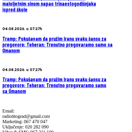
maloljetnim sinom napao trinaestogodišnjaka
ispred škole
04.08.2026. u 07:27h
Tramp: Pokušavam da pružim Iranu svaku šansu za
pregovore; Teheran: Trenutno pregovaramo samo sa
Omanom
04.08.2026. u 07:27h
Tramp: Pokušavam da pružim Iranu svaku šansu za
pregovore; Teheran: Trenutno pregovaramo samo
sa Omanom
Email:
radiotitograd@gmail.com
Marketing: 067 470 047
Uključenje: 020 282 090