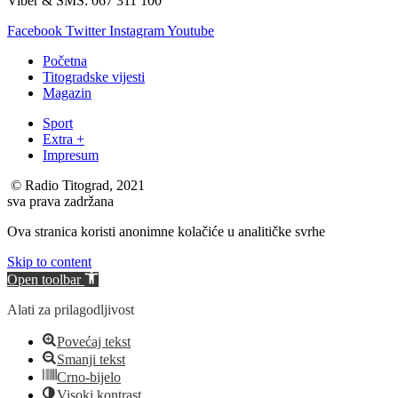
Viber & SMS: 067 311 100
Facebook
Twitter
Instagram
Youtube
Početna
Titogradske vijesti
Magazin
Sport
Extra +
Impresum
© Radio Titograd, 2021
sva prava zadržana
Ova stranica koristi anonimne kolačiće u analitičke svrhe
Skip to content
Open toolbar
Alati za prilagodljivost
Povećaj tekst
Smanji tekst
Crno-bijelo
Visoki kontrast