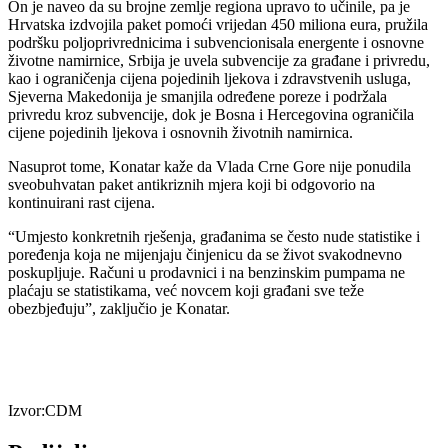
On je naveo da su brojne zemlje regiona upravo to učinile, pa je
Hrvatska izdvojila paket pomoći vrijedan 450 miliona eura, pružila
podršku poljoprivrednicima i subvencionisala energente i osnovne
životne namirnice, Srbija je uvela subvencije za građane i privredu,
kao i ograničenja cijena pojedinih ljekova i zdravstvenih usluga,
Sjeverna Makedonija je smanjila određene poreze i podržala
privredu kroz subvencije, dok je Bosna i Hercegovina ograničila
cijene pojedinih ljekova i osnovnih životnih namirnica.
Nasuprot tome, Konatar kaže da Vlada Crne Gore nije ponudila
sveobuhvatan paket antikriznih mjera koji bi odgovorio na
kontinuirani rast cijena.
“Umjesto konkretnih rješenja, građanima se često nude statistike i
poređenja koja ne mijenjaju činjenicu da se život svakodnevno
poskupljuje. Računi u prodavnici i na benzinskim pumpama ne
plaćaju se statistikama, već novcem koji građani sve teže
obezbjeđuju”, zaključio je Konatar.
Izvor:CDM