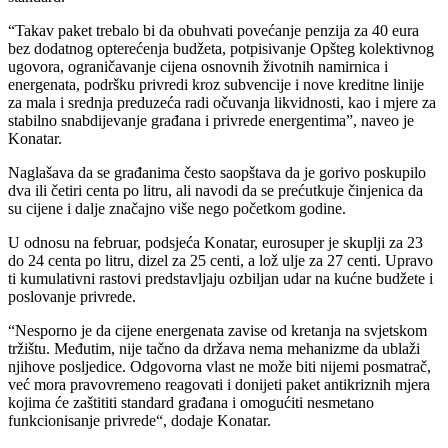
“Takav paket trebalo bi da obuhvati povećanje penzija za 40 eura
bez dodatnog opterećenja budžeta, potpisivanje Opšteg kolektivnog
ugovora, ograničavanje cijena osnovnih životnih namirnica i
energenata, podršku privredi kroz subvencije i nove kreditne linije
za mala i srednja preduzeća radi očuvanja likvidnosti, kao i mjere za
stabilno snabdijevanje građana i privrede energentima”, naveo je
Konatar.
Naglašava da se građanima često saopštava da je gorivo poskupilo
dva ili četiri centa po litru, ali navodi da se prećutkuje činjenica da
su cijene i dalje značajno više nego početkom godine.
U odnosu na februar, podsjeća Konatar, eurosuper je skuplji za 23
do 24 centa po litru, dizel za 25 centi, a lož ulje za 27 centi. Upravo
ti kumulativni rastovi predstavljaju ozbiljan udar na kućne budžete i
poslovanje privrede.
“Nesporno je da cijene energenata zavise od kretanja na svjetskom
tržištu. Međutim, nije tačno da država nema mehanizme da ublaži
njihove posljedice. Odgovorna vlast ne može biti nijemi posmatrač,
već mora pravovremeno reagovati i donijeti paket antikriznih mjera
kojima će zaštititi standard građana i omogućiti nesmetano
funkcionisanje privrede“, dodaje Konatar.