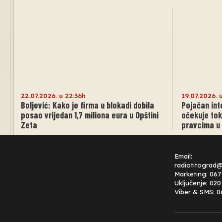
22.07.2026. u 22:36h
19.07.2026. 
Boljević: Kako je firma u blokadi dobila
Pojačan int
posao vrijedan 1,7 miliona eura u Opštini
očekuje tok
Zeta
pravcima u 
Email:
radiotitograd
Marketing: 067
Uključenje: 02
Viber & SMS: 0