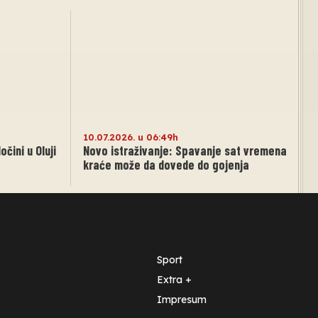
10.07.2026. u 06:49h
čini u Oluji
Novo istraživanje: Spavanje sat vremena
kraće može da dovede do gojenja
Sport
Extra +
Impresum