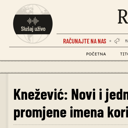
RAČUNAJTE NA NAS
M
POČETNA
TIT
Knežević: Novi i je
promjene imena kor