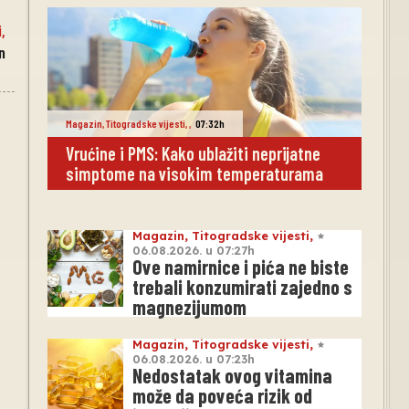
i
,
n
Magazin
,
Titogradske vijesti
,
,
07:32h
Vrućine i PMS: Kako ublažiti neprijatne
simptome na visokim temperaturama
Magazin
,
Titogradske vijesti
,
06.08.2026. u 07:27h
Ove namirnice i pića ne biste
trebali konzumirati zajedno s
magnezijumom
Magazin
,
Titogradske vijesti
,
06.08.2026. u 07:23h
Nedostatak ovog vitamina
može da poveća rizik od