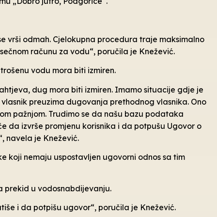
u „Dobro jutro, Podgorice“.
se vrši odmah. Cjelokupna procedura traje maksimalno
mjesečnom računu za vodu“, poručila je Knežević.
trošenu vodu mora biti izmiren.
ahtjeva, dug mora biti izmiren. Imamo situacije gdje je
vlasnik preuzima dugovanja prethodnog vlasnika. Ono
žnom pažnjom. Trudimo se da našu bazu podataka
e da izvrše promjenu korisnika i da potpušu Ugovor o
, navela je Knežević.
ke koji nemaju uspostavljen ugovorni odnos sa tim
a prekid u vodosnabdijevanju.
iše i da potpišu ugovor“, poručila je Knežević.