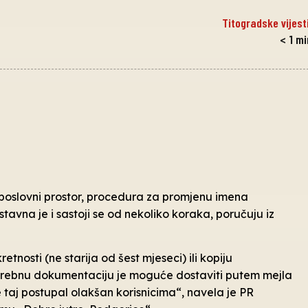
Titogradske vijest
< 1
mi
 ili poslovni prostor, procedura za promjenu imena
tavna je i sastoji se od nekoliko koraka, poručuju iz
tnosti (ne starija od šest mjeseci) ili kopiju
otrebnu dokumentaciju je moguće dostaviti putem mejla
taj postupal olakšan korisnicima“, navela je PR