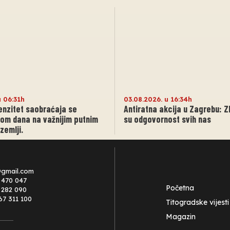
u 06:31h
03.08.2026. u 16:34h
enzitet saobraćaja se
Antiratna akcija u Zagrebu: Zlo
om dana na važnijim putnim
su odgovornost svih nas
zemlji.
@gmail.com
 470 047
Početna
0 282 090
67 311 100
Titogradske vijesti
Magazin