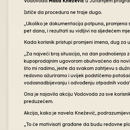
Vodovoda
Maša Knežević
u Jutarnjem program
Ističe da procedura ne traje dugo.
„Ukoliko je dokumentacija potpuna, promjena 
pet dana, i rezultati su vidljivi na sljedećem 
Kada korisnik pristupi promjeni imena, dug za u
„Za najveći broj situacija, na dan podnošenja z
kupoprodajnim ugovorom obuhvaćeno da novi 
što mi radimo, jeste da svakom zahtjevu s du
redovno ažuriramo i uvijek podstičemo potošač
vodosnadbijevanju i odvođenju otpadnih voda“
Ona je najavila akciju Vodovoda za sve korisni
preduzećem.
Akcija, kako je navela Knežević, podrazumijev
„To će motivisati građane da budu redovne plat