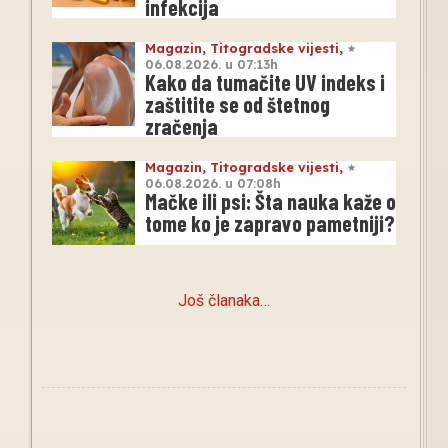
infekcija
Magazin
,
Titogradske vijesti
,
06.08.2026. u 07:13h
Kako da tumačite UV indeks i
zaštitite se od štetnog
zračenja
Magazin
,
Titogradske vijesti
,
06.08.2026. u 07:08h
Mačke ili psi: Šta nauka kaže o
tome ko je zapravo pametniji?
Još članaka…