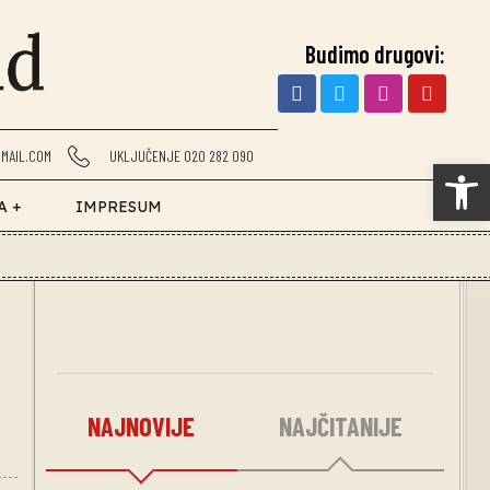
Budimo drugovi:
MAIL.COM
UKLJUČENJE 020 282 090
Op
A +
IMPRESUM
a
NAJNOVIJE
NAJČITANIJE