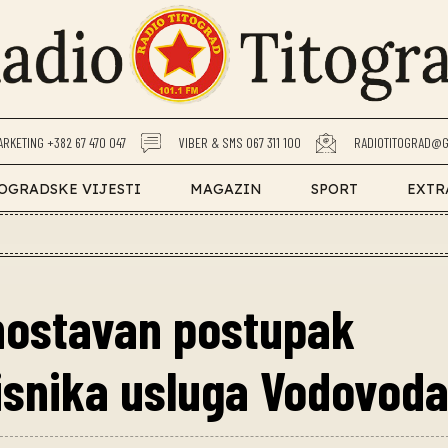
ARKETING +382 67 470 047
VIBER & SMS 067 311 100
RADIOTITOGRAD@G
OGRADSKE VIJESTI
MAGAZIN
SPORT
EXTR
dnostavan postupak
isnika usluga Vodovod