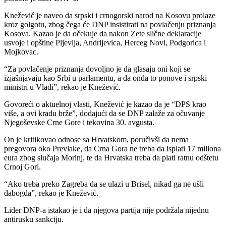
Knežević je naveo da srpski i crnogorski narod na Kosovu prolaze
kroz golgotu, zbog čega će DNP insistirati na povlačenju priznanja
Kosova. Kazao je da očekuje da nakon Zete slične deklaracije
usvoje i opštine Pljevlja, Andrijevica, Herceg Novi, Podgorica i
Mojkovac.
“Za povlačenje priznanja dovoljno je da glasaju oni koji se
izjašnjavaju kao Srbi u parlamentu, a da onda to ponove i srpski
ministri u Vladi”, rekao je Knežević.
Govoreći o aktuelnoj vlasti, Knežević je kazao da je “DPS krao
više, a ovi kradu brže”, dodajući da se DNP zalaže za očuvanje
Njegoševske Crne Gore i tekovina 30. avgusta.
On je kritikovao odnose sa Hrvatskom, poručivši da nema
pregovora oko Prevlake, da Crna Gora ne treba da isplati 17 miliona
eura zbog slučaja Morinj, te da Hrvatska treba da plati ratnu odštetu
Crnoj Gori.
“Ako treba preko Zagreba da se ulazi u Brisel, nikad ga ne ušli
dabogda”, rekao je Knežević.
Lider DNP-a istakao je i da njegova partija nije podržala nijednu
antirusku sankciju.