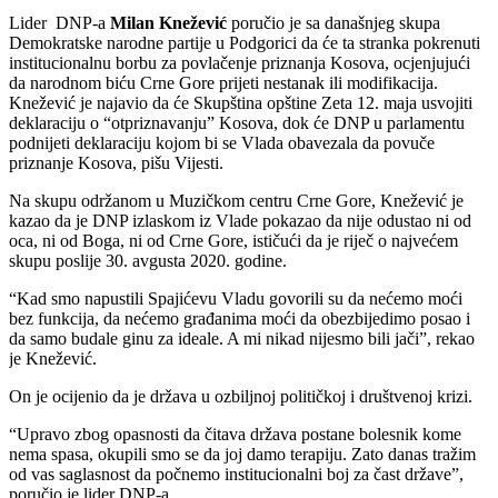
Lider DNP-a
Milan Knežević
poručio je sa današnjeg skupa
Demokratske narodne partije u Podgorici da će ta stranka pokrenuti
institucionalnu borbu za povlačenje priznanja Kosova, ocjenjujući
da narodnom biću Crne Gore prijeti nestanak ili modifikacija.
Knežević je najavio da će Skupština opštine Zeta 12. maja usvojiti
deklaraciju o “otpriznavanju” Kosova, dok će DNP u parlamentu
podnijeti deklaraciju kojom bi se Vlada obavezala da povuče
priznanje Kosova, pišu Vijesti.
Na skupu održanom u Muzičkom centru Crne Gore, Knežević je
kazao da je DNP izlaskom iz Vlade pokazao da nije odustao ni od
oca, ni od Boga, ni od Crne Gore, ističući da je riječ o najvećem
skupu poslije 30. avgusta 2020. godine.
“Kad smo napustili Spajićevu Vladu govorili su da nećemo moći
bez funkcija, da nećemo građanima moći da obezbijedimo posao i
da samo budale ginu za ideale. A mi nikad nijesmo bili jači”, rekao
je Knežević.
On je ocijenio da je država u ozbiljnoj političkoj i društvenoj krizi.
“Upravo zbog opasnosti da čitava država postane bolesnik kome
nema spasa, okupili smo se da joj damo terapiju. Zato danas tražim
od vas saglasnost da počnemo institucionalni boj za čast države”,
poručio je lider DNP-a.