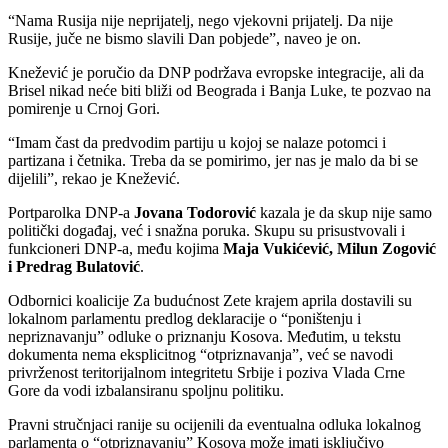
“Nama Rusija nije neprijatelj, nego vjekovni prijatelj. Da nije
Rusije, juče ne bismo slavili Dan pobjede”, naveo je on.
Knežević je poručio da DNP podržava evropske integracije, ali da
Brisel nikad neće biti bliži od Beograda i Banja Luke, te pozvao na
pomirenje u Crnoj Gori.
“Imam čast da predvodim partiju u kojoj se nalaze potomci i
partizana i četnika. Treba da se pomirimo, jer nas je malo da bi se
dijelili”, rekao je Knežević.
Portparolka DNP-a
Jovana Todorović
kazala je da skup nije samo
politički događaj, već i snažna poruka. Skupu su prisustvovali i
funkcioneri DNP-a, među kojima
Maja Vukićević, Milun Zogović
i Predrag Bulatović
.
Odbornici koalicije Za budućnost Zete krajem aprila dostavili su
lokalnom parlamentu predlog deklaracije o “poništenju i
nepriznavanju” odluke o priznanju Kosova. Međutim, u tekstu
dokumenta nema eksplicitnog “otpriznavanja”, već se navodi
privrženost teritorijalnom integritetu Srbije i poziva Vlada Crne
Gore da vodi izbalansiranu spoljnu politiku.
Pravni stručnjaci ranije su ocijenili da eventualna odluka lokalnog
parlamenta o “otpriznavanju” Kosova može imati isključivo