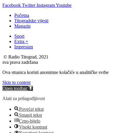
Facebook
Twitter
Instagram
Youtube
Početna
Titogradske vijesti
Magazin
Sport
Extra +
Impresum
© Radio Titograd, 2021
sva prava zadržana
Ova stranica koristi anonimne kolačiće u analitičke svrhe
Skip to content
Open toolbar
Alati za prilagodljivost
Povećaj tekst
Smanji tekst
Crno-bijelo
Visoki kontrast
Negativni kontrast