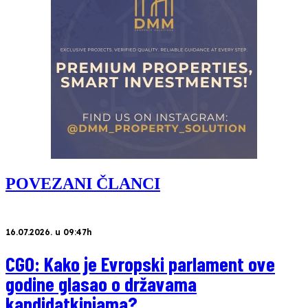
POVEZANI ČLANCI
16.07.2026. u 09:47h
CGO: Kako je Evropski parlament ove
godine glasao o državama
kandidatkinjama?