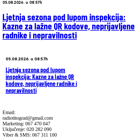
05.08.2026. u 08:57h
Ljetnja sezona pod lupom inspekcija:
Kazne za lažne QR kodove, neprijavljene
radnike i nepravilnosti
05.08.2026. u 08:57h
Ljetnja sezona pod lupom
inspekcija: Kazne za lažne QR
kodove, neprijavljene radnike i
nepravilnosti
Email:
radiotitograd@gmail.com
Marketing: 067 470 047
Uključenje: 020 282 090
Viber & SMS: 067 311 100