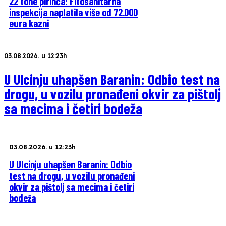
22 tone pirinča: Fitosanitarna
inspekcija naplatila više od 72.000
eura kazni
03.08.2026. u 12:23h
U Ulcinju uhapšen Baranin: Odbio test na
drogu, u vozilu pronađeni okvir za pištolj
sa mecima i četiri bodeža
03.08.2026. u 12:23h
U Ulcinju uhapšen Baranin: Odbio
test na drogu, u vozilu pronađeni
okvir za pištolj sa mecima i četiri
bodeža