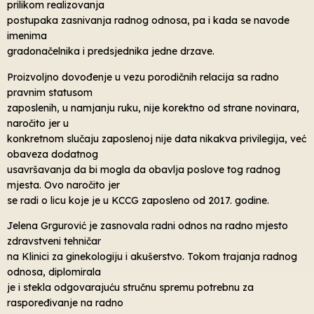
prilikom realizovanja
postupaka zasnivanja radnog odnosa, pa i kada se navode
imenima
gradonačelnika i predsjednika jedne drzave.
Proizvoljno dovođenje u vezu porodičnih relacija sa radno
pravnim statusom
zaposlenih, u namjanju ruku, nije korektno od strane novinara,
naročito jer u
konkretnom slučaju zaposlenoj nije data nikakva privilegija, već
obaveza dodatnog
usavršavanja da bi mogla da obavlja poslove tog radnog
mjesta. Ovo naročito jer
se radi o licu koje je u KCCG zaposleno od 2017. godine.
Jelena Grgurović je zasnovala radni odnos na radno mjesto
zdravstveni tehničar
na Klinici za ginekologiju i akušerstvo. Tokom trajanja radnog
odnosa, diplomirala
je i stekla odgovarajuću stručnu spremu potrebnu za
raspoređivanje na radno