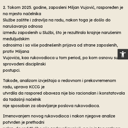
2. Tokom 2025. godine, zaposleni Miljan Vujović, raspoređen je
na mjesto načelnika
Službe zaštite i zdravlja na radu, nakon toga je došlo do
narušavanja odnosa
između zaposlenih u Službi, što je rezultiralo krajnje narušenim
međuljudskim
odnosima i sa više podnešenih prijava od strane zaposlenih,
Op
protiv Miljana
Vujovića, kao rukovodioca u tom period, po kom osnovu su
sprovođeni disciplinski
postupci.
Takođe, analizom izvještaja o redovnom i prekovremenom
radu, uprava KCCG je
utvrdila da raspored obaveza nije bio racionalan i konstatovala
da tadašnji načelnik
nije sposoban za obavljanje poslova rukovodioca.
Imenovanjem novog rukovodioca i nakon njegove analize
potvrđen je prethodni