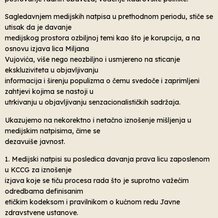
Sagledavnjem medijskih natpisa u prethodnom periodu, stiče se
utisak da je davanje
medijskog prostora ozbiljnoj temi kao što je korupcija, a na
osnovu izjava lica Miljana
Vujovića, više nego neozbiljno i usmjereno na sticanje
ekskluziviteta u objavljivanju
informacija i širenju populizma o čemu svedoče i zaprimljeni
zahtjevi kojima se nastoji u
utrkivanju u objavljivanju senzacionalističkih sadržaja.
Ukazujemo na nekorektno i netačno iznošenje mišljenja u
medijskim natpisima, čime se
dezavuiše javnost.
1. Medijski natpisi su posledica davanja prava licu zaposlenom
u KCCG za iznošenje
izjava koje se tiču procesa rada što je suprotno važećim
odredbama definisanim
etičkim kodeksom i pravilnikom o kućnom redu Javne
zdravstvene ustanove.