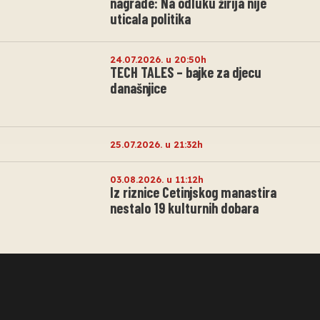
nagrade: Na odluku žirija nije
uticala politika
24.07.2026. u 20:50h
TECH TALES – bajke za djecu
današnjice
25.07.2026. u 21:32h
03.08.2026. u 11:12h
Iz riznice Cetinjskog manastira
nestalo 19 kulturnih dobara