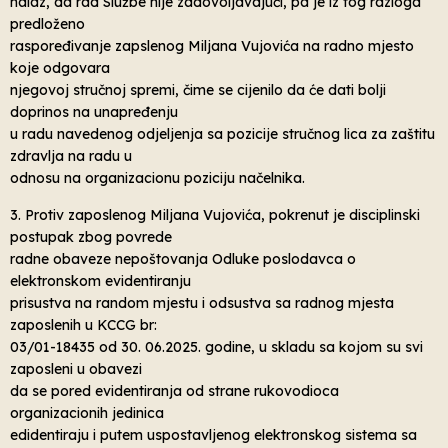
nalaz, da rad Službe nije zadovoljavajući, pa je iz tog razloga
predloženo
raspoređivanje zapslenog Miljana Vujovića na radno mjesto
koje odgovara
njegovoj stručnoj spremi, čime se cijenilo da će dati bolji
doprinos na unapređenju
u radu navedenog odjeljenja sa pozicije stručnog lica za zaštitu
zdravlja na radu u
odnosu na organizacionu poziciju načelnika.
3. Protiv zaposlenog Miljana Vujovića, pokrenut je disciplinski
postupak zbog povrede
radne obaveze nepoštovanja Odluke poslodavca o
elektronskom evidentiranju
prisustva na random mjestu i odsustva sa radnog mjesta
zaposlenih u KCCG br:
03/01-18435 od 30. 06.2025. godine, u skladu sa kojom su svi
zaposleni u obavezi
da se pored evidentiranja od strane rukovodioca
organizacionih jedinica
edidentiraju i putem uspostavljenog elektronskog sistema sa