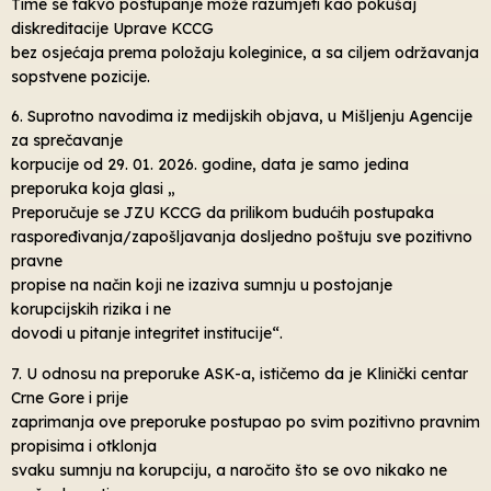
Time se takvo postupanje može razumjeti kao pokušaj
diskreditacije Uprave KCCG
bez osjećaja prema položaju koleginice, a sa ciljem održavanja
sopstvene pozicije.
6. Suprotno navodima iz medijskih objava, u Mišljenju Agencije
za sprečavanje
korpucije od 29. 01. 2026. godine, data je samo jedina
preporuka koja glasi „
Preporučuje se JZU KCCG da prilikom budućih postupaka
raspoređivanja/zapošljavanja dosljedno poštuju sve pozitivno
pravne
propise na način koji ne izaziva sumnju u postojanje
korupcijskih rizika i ne
dovodi u pitanje integritet institucije“.
7. U odnosu na preporuke ASK-a, ističemo da je Klinički centar
Crne Gore i prije
zaprimanja ove preporuke postupao po svim pozitivno pravnim
propisima i otklonja
svaku sumnju na korupciju, a naročito što se ovo nikako ne