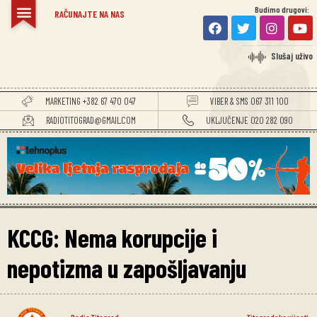
Budimo drugovi:
RAČUNAJTE NA NAS
Slušaj uživo
MARKETING +382 67 470 047
VIBER & SMS 067 311 100
RADIOTITOGRAD@GMAIL.COM
UKLJUČENJE 020 282 090
KCCG: Nema korupcije i
nepotizma u zapošljavanju
Radio Titograd
Titogradske vijesti
,