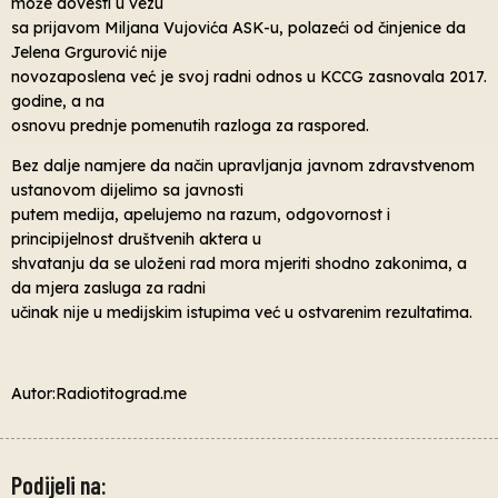
može dovesti u vezu
sa prijavom Miljana Vujovića ASK-u, polazeći od činjenice da
Jelena Grgurović nije
novozaposlena već je svoj radni odnos u KCCG zasnovala 2017.
godine, a na
osnovu prednje pomenutih razloga za raspored.
Bez dalje namjere da način upravljanja javnom zdravstvenom
ustanovom dijelimo sa javnosti
putem medija, apelujemo na razum, odgovornost i
principijelnost društvenih aktera u
shvatanju da se uloženi rad mora mjeriti shodno zakonima, a
da mjera zasluga za radni
učinak nije u medijskim istupima već u ostvarenim rezultatima.
Autor:Radiotitograd.me
Podijeli na: