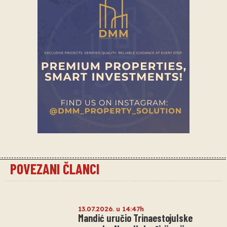
POVEZANI ČLANCI
13.07.2026. u 14:47h
Mandić uručio Trinaestojulske