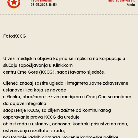
08.05.2026, 18:15h
4
min
Foto:KCCG
U vezi medijskih objava kojima se implicira na korpupciju u
slučaju zapošljavanja u Kliničkom
centru Crne Gore (KCCG), saopštavamo sljedeće.
Cijeneći značaj zaštite ugleda i integriteta Javne zdravstvene
ustanove i lica koja se navode
u članku, obraćamo se svim medijima u Crnoj Gori sa molbom
da objave integralno
saopštenje KCCG, sa ciljem zaštite od kontinuiranog
osporavanje prava KCCG da uređuje
oblast rada u ustanovi, odnosno, kontrolu prisustva na radu,
ostvarivanja rezultata iz rada,
poštovanje radnih obaveza, vođenje kadrovske politike.