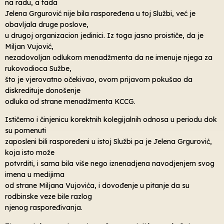
na radu, a tada
Jelena Grgurović nije bila raspoređena u toj Službi, već je
obavljala druge poslove,
u drugoj organizacion jedinici. Iz toga jasno proističe, da je
Miljan Vujović,
nezadovoljan odlukom menadžmenta da ne imenuje njega za
rukovodioca Sužbe,
što je vjerovatno očekivao, ovom prijavom pokušao da
diskredituje donošenje
odluka od strane menadžmenta KCCG.
Ističemo i činjenicu korektnih kolegijalnih odnosa u periodu dok
su pomenuti
zaposleni bili raspoređeni u istoj Službi pa je Jelena Grgurović,
koja isto može
potvrditi, i sama bila više nego iznenadjena navodjenjem svog
imena u medijima
od strane Miljana Vujovića, i dovođenje u pitanje da su
rodbinske veze bile razlog
njenog raspoređivanja.