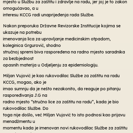
mjesto u Službu za zaštitu i zdravlje na radu, jer joj je to zakon
omogućavao, a u
interesu KCCG radi unaprijeđenja rada Službe.
Nakon preporuka Državne Revizorske Institucije kojima se
ukazuje na potrebu
imenovanja lica za upravljanje medicinskim otpadom,
koleginica Grgurović, shodno
stručnoj spremi biva raspoređena na radno mjesto saradnika
za bezbjednost
opasnih materija u Odjeljenju za epidemiologiju.
Miljan Vujović je kao rukovodilac Službe za zaštitu na radu
KCCG, mogao, ako je
imao sumnju da je nešto nezakonito, da reaguje po pitanju
raspoređivanja J.G na
radno mjesto “stručno lice za zaštitu na radu”, kada je bio
rukovodilac Službe. Do
toga nije došlo, već Miljan Vujović to isto podnosi kao prijavu
menadžmentu u
momentu kada je imenovan novi rukovodilac Službe za zaštitu