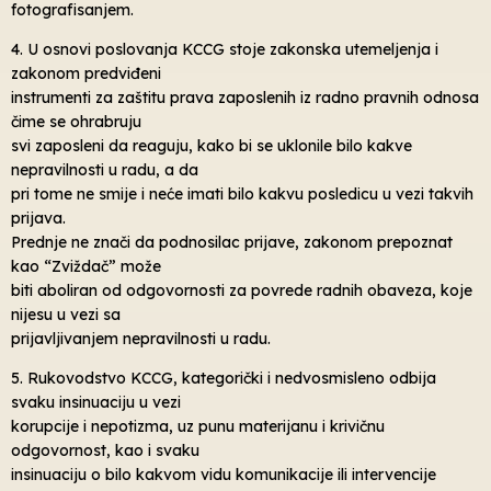
fotografisanjem.
4. U osnovi poslovanja KCCG stoje zakonska utemeljenja i
zakonom predviđeni
instrumenti za zaštitu prava zaposlenih iz radno pravnih odnosa
čime se ohrabruju
svi zaposleni da reaguju, kako bi se uklonile bilo kakve
nepravilnosti u radu, a da
pri tome ne smije i neće imati bilo kakvu posledicu u vezi takvih
prijava.
Prednje ne znači da podnosilac prijave, zakonom prepoznat
kao “Zviždač” može
biti aboliran od odgovornosti za povrede radnih obaveza, koje
nijesu u vezi sa
prijavljivanjem nepravilnosti u radu.
5. Rukovodstvo KCCG, kategorički i nedvosmisleno odbija
svaku insinuaciju u vezi
korupcije i nepotizma, uz punu materijanu i krivičnu
odgovornost, kao i svaku
insinuaciju o bilo kakvom vidu komunikacije ili intervencije