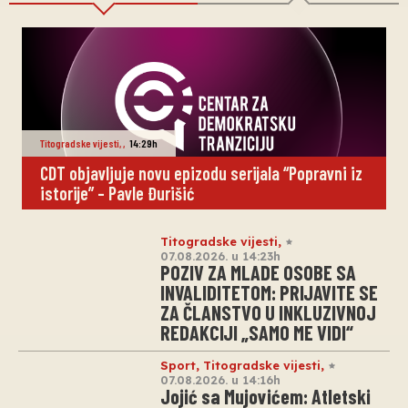
Titogradske vijesti
,
,
14:29h
CDT objavljuje novu epizodu serijala “Popravni iz
istorije” – Pavle Đurišić
Titogradske vijesti
,
07.08.2026. u 14:23h
POZIV ZA MLADE OSOBE SA
INVALIDITETOM: PRIJAVITE SE
ZA ČLANSTVO U INKLUZIVNOJ
REDAKCIJI „SAMO ME VIDI“
Sport
,
Titogradske vijesti
,
07.08.2026. u 14:16h
Jojić sa Mujovićem: Atletski