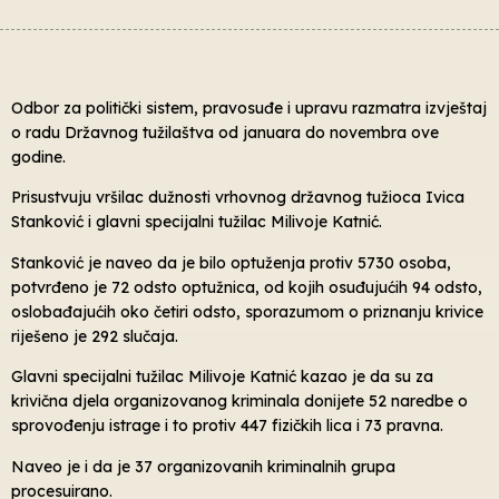
Odbor za politički sistem, pravosuđe i upravu razmatra izvještaj
o radu Državnog tužilaštva od januara do novembra ove
godine.
Prisustvuju vršilac dužnosti vrhovnog državnog tužioca Ivica
Stanković i glavni specijalni tužilac Milivoje Katnić.
Stanković je naveo da je bilo optuženja protiv 5730 osoba,
potvrđeno je 72 odsto optužnica, od kojih osuđujućih 94 odsto,
oslobađajućih oko četiri odsto, sporazumom o priznanju krivice
riješeno je 292 slučaja.
Glavni specijalni tužilac Milivoje Katnić kazao je da su za
krivična djela organizovanog kriminala donijete 52 naredbe o
sprovođenju istrage i to protiv 447 fizičkih lica i 73 pravna.
Naveo je i da je 37 organizovanih kriminalnih grupa
procesuirano.