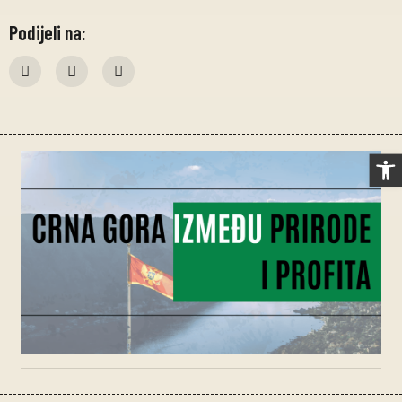
Podijeli na:
Op