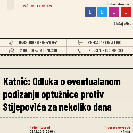
Budimo drugovi:
TITOGRADSKE VIJESTI
RAČUNAJTE NA NAS
Slušaj uživo
MARKETING +382 67 470 047
VIBER & SMS 067 311 100
RADIOTITOGRAD@GMAIL.COM
UKLJUČENJE 020 282 090
Katnić: Odluka o eventualanom
podizanju optužnice protiv
Stijepovića za nekoliko dana
Radio Titograd
Titogradske vijesti
23.12.2019, 00:00h
< 1
min