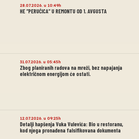
28.07.2026. u 10:49h
HE “PERUĆICA“ U REMONTU OD 1. AVGUSTA
31.07.2026. u 05:45h
Zbog planiranih radova na mreži, bez napajanja
električnom energijom će ostati.
12.07.2026. u 09:25h
Detalji hapšenja Vuka Vulevića: Bio u restoranu,
kod njega pronađena falsifikovana dokumenta