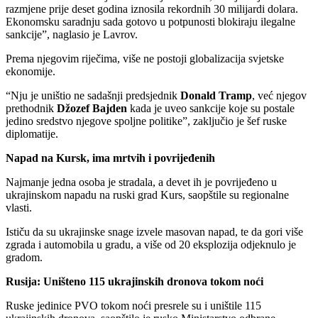
razmjene prije deset godina iznosila rekordnih 30 milijardi dolara.
Ekonomsku saradnju sada gotovo u potpunosti blokiraju ilegalne
sankcije”, naglasio je Lavrov.
Prema njegovim riječima, više ne postoji globalizacija svjetske
ekonomije.
“Nju je uništio ne sadašnji predsjednik
Donald Tramp
, već njegov
prethodnik
Džozef Bajden
kada je uveo sankcije koje su postale
jedino sredstvo njegove spoljne politike”, zaključio je šef ruske
diplomatije.
Napad na Kursk, ima mrtvih i povrijeđenih
Najmanje jedna osoba je stradala, a devet ih je povrijeđeno u
ukrajinskom napadu na ruski grad Kurs, saopštile su regionalne
vlasti.
Ističu da su ukrajinske snage izvele masovan napad, te da gori više
zgrada i automobila u gradu, a više od 20 eksplozija odjeknulo je
gradom.
Rusija: Uništeno 115 ukrajinskih dronova tokom noći
Ruske jedinice PVO tokom noći presrele su i uništile 115