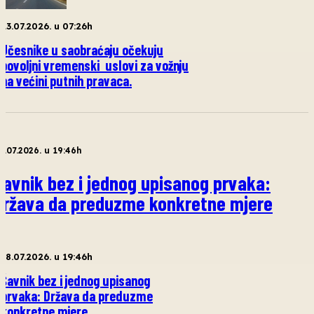
23.07.2026. u 07:26h
Učesnike u saobraćaju očekuju
povoljni vremenski uslovi za vožnju
na većini putnih pravaca.
8.07.2026. u 19:46h
Šavnik bez i jednog upisanog prvaka:
Država da preduzme konkretne mjere
18.07.2026. u 19:46h
Šavnik bez i jednog upisanog
prvaka: Država da preduzme
konkretne mjere