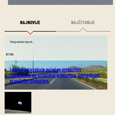
NAJNOVIJE
NAJČITANIJE
Titogradske vijesti
,
,
07:13h
I danas se očekuje pojačan intenzitet
saobraćaja na prilazima gradovima i pojedinim
graničnim prelazima.