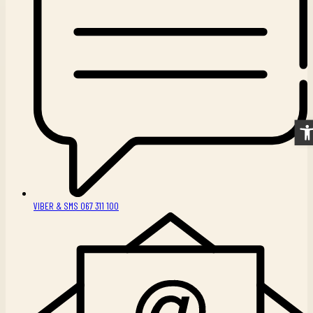
Ope
VIBER & SMS 067 311 100