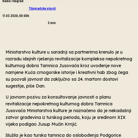
Radio Titograd
Titogradske vijesti
11.03.2020, 00:00h
2
min
Ministarstvo kulture u saradnji sa partnerima krenulo je u
razradu idejnih rješenja revitalizacije kompleksa nepokretnog
kulturnog dobra Tamnica Jusovača kroz uvođenje nove
namjene Kuća crnogorske istorije i kreativni hab zbog čega
su pozvali javnost da zaključno sa 24. martom dostavi
sugestije, piše Dan.
U javnom pozivu za konsultovanje javnosti o planu
revitalizacije nepokretnog kulturnog dobra Tamnica
Jusovača Ministarstva kulture je naznačeno da je nekadašnji
zatvor građevina iz turskog perioda, koju je sredinom XIX
vijeka podigao Jusup Mučin Krnjić.
Služila je kao turska tamnica do oslobođenja Podgorice