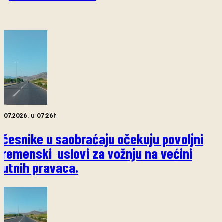
3.07.2026. u 07:26h
Učesnike u saobraćaju očekuju povoljni
vremenski uslovi za vožnju na većini
putnih pravaca.