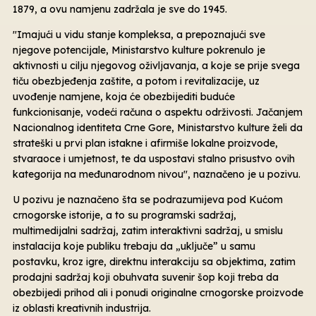
1879, a ovu namjenu zadržala je sve do 1945.
''Imajući u vidu stanje kompleksa, a prepoznajući sve
njegove potencijale, Ministarstvo kulture pokrenulo je
aktivnosti u cilju njegovog oživljavanja, a koje se prije svega
tiču obezbjeđenja zaštite, a potom i revitalizacije, uz
uvođenje namjene, koja će obezbijediti buduće
funkcionisanje, vodeći računa o aspektu održivosti. Jačanjem
Nacionalnog identiteta Crne Gore, Ministarstvo kulture želi da
strateški u prvi plan istakne i afirmiše lokalne proizvode,
stvaraoce i umjetnost, te da uspostavi stalno prisustvo ovih
kategorija na međunarodnom nivou'', naznačeno je u pozivu.
U pozivu je naznačeno šta se podrazumijeva pod Kućom
crnogorske istorije, a to su programski sadržaj,
multimedijalni sadržaj, zatim interaktivni sadržaj, u smislu
instalacija koje publiku trebaju da „uključe” u samu
postavku, kroz igre, direktnu interakciju sa objektima, zatim
prodajni sadržaj koji obuhvata suvenir šop koji treba da
obezbijedi prihod ali i ponudi originalne crnogorske proizvode
iz oblasti kreativnih industrija.