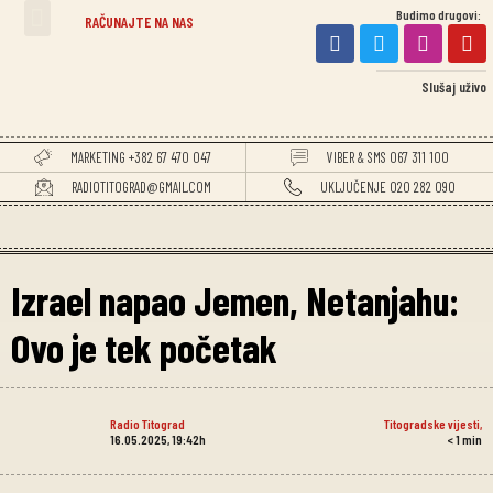
Budimo drugovi:
TITOGRADSKE VIJESTI
RAČUNAJTE NA NAS
Slušaj uživo
MARKETING +382 67 470 047
VIBER & SMS 067 311 100
RADIOTITOGRAD@GMAIL.COM
UKLJUČENJE 020 282 090
Izrael napao Jemen, Netanjahu:
Ovo je tek početak
Radio Titograd
Titogradske vijesti
,
16.05.2025, 19:42h
< 1
min