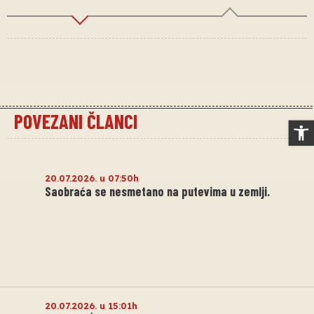
POVEZANI ČLANCI
Op
20.07.2026. u 07:50h
Saobraća se nesmetano na putevima u zemlji.
20.07.2026. u 15:01h