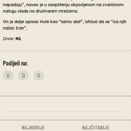
napadaju”, naveo je u saopštenju objavljenom na zvaničnom
nalogu vlade na društvenim mrežama.
On je dalje opisao Hute kao “samo alat”, ističući da se “iza njih
nalazi Iran”.
Izvor:
N1
Podijeli na:
NAJNOVIJE
NAJČITANIJE