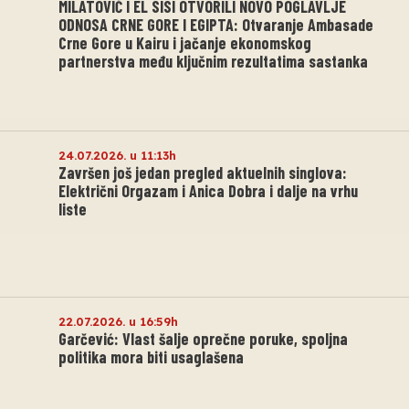
MILATOVIĆ I EL SISI OTVORILI NOVO POGLAVLJE
ODNOSA CRNE GORE I EGIPTA: Otvaranje Ambasade
Crne Gore u Kairu i jačanje ekonomskog
partnerstva među ključnim rezultatima sastanka
24.07.2026. u 11:13h
Završen još jedan pregled aktuelnih singlova:
Električni Orgazam i Anica Dobra i dalje na vrhu
liste
22.07.2026. u 16:59h
Garčević: Vlast šalje oprečne poruke, spoljna
politika mora biti usaglašena