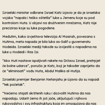
Izraelski ministar odbrane Israel Katz izjavio je da je izraelska
vojska “napala i teško oštetila” luke u Jemenu koje su pod
kontrolom Huta. U objavi na društvenim mrežama, Katz nije
precizirao koje su luke pogođene.
Međutim, kako izvještava televizija Al Masirah, povezana s
Hutima, meta napada je bila luka as-Salif u guverneratu
Hodeida. Izraelski mediji takođe su izvijestili o napadima na
luke u Hodeidi i Ras Isi.
“Ako Huti nastave ispaljivati rakete na Državu Izrael, pretrpjet
će bolne udarce”, poručio je Katz, koji je također zaprijetio da
će “eliminisati” vođu Huta, Abdul Malika al-Hutija.
Izraelski premijer Benjamin Netanjahu je izjavio da su napadi
“tek početak”.
“Nećemo stajati skrštenih ruku i dozvoliti Hutima da nas
napadaju. Udarit ćemo ih još jače, uključujući i njihovo
rukovodstvo i svu infrastrukturu koja im omogućava da nas