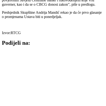
povjerenim Savjetu Centralne banke i rukovođenjem koje vrši
guverner, kao i da se o CBCG donosi zakon”, piše u predlogu.
Predsjednik Skupštine Andrija Mandić rekao je da će prvo glasanje
o promjenama Ustava biti u ponedjeljak.
Izvor:RTCG
Podijeli na: