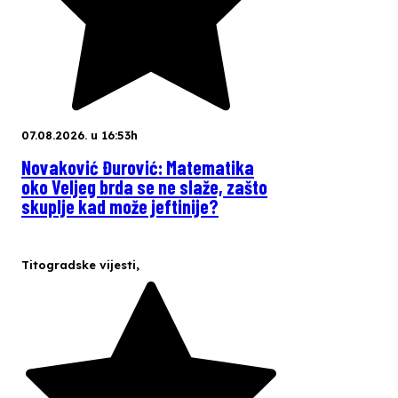
07.08.2026. u 16:53h
Novaković Đurović: Matematika
oko Veljeg brda se ne slaže, zašto
skuplje kad može jeftinije?
Titogradske vijesti
,