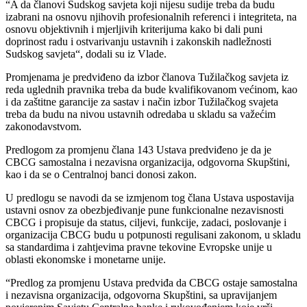
“A da članovi Sudskog savjeta koji nijesu sudije treba da budu
izabrani na osnovu njihovih profesionalnih referenci i integriteta, na
osnovu objektivnih i mjerljivih kriterijuma kako bi dali puni
doprinost radu i ostvarivanju ustavnih i zakonskih nadležnosti
Sudskog savjeta“, dodali su iz Vlade.
Promjenama je predviđeno da izbor članova Tužilačkog savjeta iz
reda uglednih pravnika treba da bude kvalifikovanom većinom, kao
i da zaštitne garancije za sastav i način izbor Tužilačkog svajeta
treba da budu na nivou ustavnih odredaba u skladu sa važećim
zakonodavstvom.
Predlogom za promjenu člana 143 Ustava predviđeno je da je
CBCG samostalna i nezavisna organizacija, odgovorna Skupštini,
kao i da se o Centralnoj banci donosi zakon.
U predlogu se navodi da se izmjenom tog člana Ustava uspostavija
ustavni osnov za obezbjeđivanje pune funkcionalne nezavisnosti
CBCG i propisuje da status, ciljevi, funkcije, zadaci, poslovanje i
organizacija CBCG budu u potpunosti regulisani zakonom, u skladu
sa standardima i zahtjevima pravne tekovine Evropske unije u
oblasti ekonomske i monetarne unije.
“Predlog za promjenu Ustava predviđa da CBCG ostaje samostalna
i nezavisna organizacija, odgovorna Skupštini, sa upravijanjem