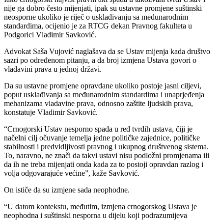
nije ga dobro često mijenjati, ipak su ustavne promjene suštinski
neosporne ukoliko je riječ o usklađivanju sa međunarodnim
standardima, ocijenio je za RTCG dekan Pravnog fakulteta u
Podgorici Vladimir Savković.
Advokat Saša Vujović naglašava da se Ustav mijenja kada društvo
sazri po određenom pitanju, a da broj izmjena Ustava govori o
vladavini prava u jednoj državi.
Da su ustavne promjene opravdane ukoliko postoje jasni ciljevi,
poput usklađivanja sa međunarodnim standardima i unaprjeđenja
mehanizama vladavine prava, odnosno zaštite ljudskih prava,
konstatuje Vladimir Savković.
“Crnogorski Ustav nesporno spada u red tvrdih ustava, čiji je
načelni cilj očuvanje temelja jedne političke zajednice, političke
stabilnosti i predvidljivosti pravnog i ukupnog društvenog sistema.
To, naravno, ne znači da takvi ustavi nisu podložni promjenama ili
da ih ne treba mijenjati onda kada za to postoji opravdan razlog i
volja odgovarajuće većine”, kaže Savković.
On ističe da su izmjene sada neophodne.
“U datom kontekstu, međutim, izmjena crnogorskog Ustava je
neophodna i suštinski nesporna u dijelu koji podrazumijeva