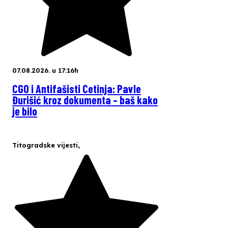
07.08.2026. u 17:16h
CGO i Antifašisti Cetinja: Pavle
Đurišić kroz dokumenta – baš kako
je bilo
Titogradske vijesti
,