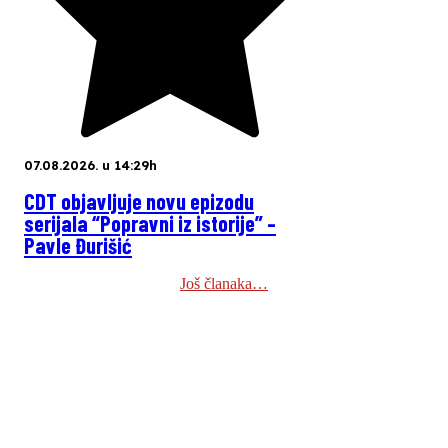
07.08.2026. u 14:29h
CDT objavljuje novu epizodu
serijala “Popravni iz istorije” –
Pavle Đurišić
Još članaka…