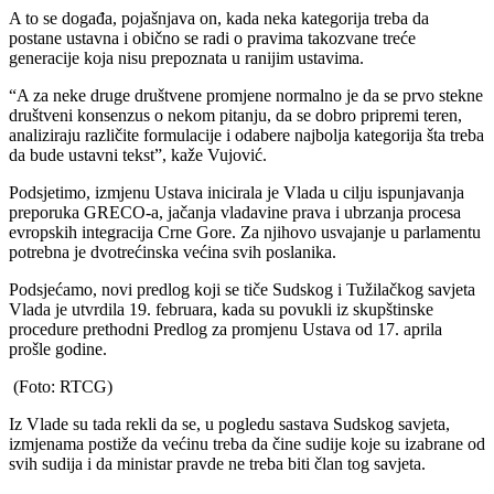
A to se događa, pojašnjava on, kada neka kategorija treba da
postane ustavna i obično se radi o pravima takozvane treće
generacije koja nisu prepoznata u ranijim ustavima.
“A za neke druge društvene promjene normalno je da se prvo stekne
društveni konsenzus o nekom pitanju, da se dobro pripremi teren,
analiziraju različite formulacije i odabere najbolja kategorija šta treba
da bude ustavni tekst”, kaže Vujović.
Podsjetimo, izmjenu Ustava inicirala je Vlada u cilju ispunjavanja
preporuka GRECO-a, jačanja vladavine prava i ubrzanja procesa
evropskih integracija Crne Gore. Za njihovo usvajanje u parlamentu
potrebna je dvotrećinska većina svih poslanika.
Podsjećamo, novi predlog koji se tiče Sudskog i Tužilačkog savjeta
Vlada je utvrdila 19. februara, kada su povukli iz skupštinske
procedure prethodni Predlog za promjenu Ustava od 17. aprila
prošle godine.
(Foto: RTCG)
Iz Vlade su tada rekli da se, u pogledu sastava Sudskog savjeta,
izmjenama postiže da većinu treba da čine sudije koje su izabrane od
svih sudija i da ministar pravde ne treba biti član tog savjeta.