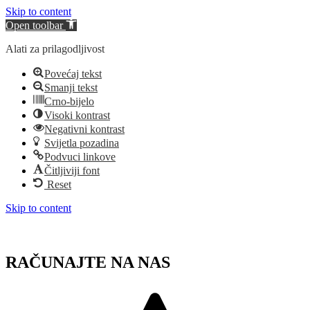
Skip to content
Open toolbar
Alati za prilagodljivost
Povećaj tekst
Smanji tekst
Crno-bijelo
Visoki kontrast
Negativni kontrast
Svijetla pozadina
Podvuci linkove
Čitljiviji font
Reset
Skip to content
RAČUNAJTE NA NAS