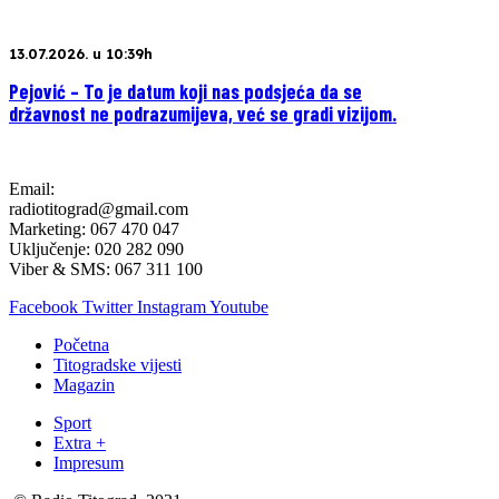
13.07.2026. u 10:39h
Pejović – To je datum koji nas podsjeća da se
državnost ne podrazumijeva, već se gradi vizijom.
Email:
radiotitograd@gmail.com
Marketing: 067 470 047
Uključenje: 020 282 090
Viber & SMS: 067 311 100
Facebook
Twitter
Instagram
Youtube
Početna
Titogradske vijesti
Magazin
Sport
Extra +
Impresum