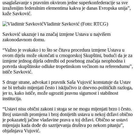
usaglašavanje s pravnim okvirom jedne superkonfederacije sa sve
izraženijim federalnim elementima kakva je danas Evropska unija”,
kaže Savković.
Vladimir Savković (Foto: RTCG)
Savković ukazuje i na značaj izmjene Ustava u najvišem
zakonodavnom domu.
“Važno je svakako i to što se čitava procedura izmjene Ustava u
ovom dijelu može okončati u crnogorskoj Skupštini, budući da je za
izmjene jednog dijela odredbi od posebnog značaja neophodna i
potvrda skupštinske odluke tropetinskom većinom na referendumu”,
ističe Savković.
S druge strane, advokat i pravnik Saša Vujović konstatuje da Ustav
ne bi trebalo mijenjati često i isključivo iz dnevno-političkih razloga,
jer to, kako ističe, može ugroziti pravnu sigurnost i stabilnost
institucija.
“Ustavi nisu obični zakoni i stoga se ne mogu mijenjati brzo i često.
Broj ustavnih promjena i broj donijetih ustava u nekoj državi obično
je pokazatelj jačine vladavine prava u toj državi. Obično se ustavi
mijenjaju kada dođe do sazrijevanja društva po nekom pitanju”,
objašnjava Vujović.