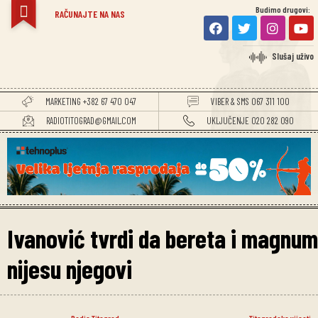
Budimo drugovi:
RAČUNAJTE NA NAS
Slušaj uživo
MARKETING +382 67 470 047
VIBER & SMS 067 311 100
RADIOTITOGRAD@GMAIL.COM
UKLJUČENJE 020 282 090
Ivanović tvrdi da bereta i magnum
nijesu njegovi
Radio Titograd
Titogradske vijesti