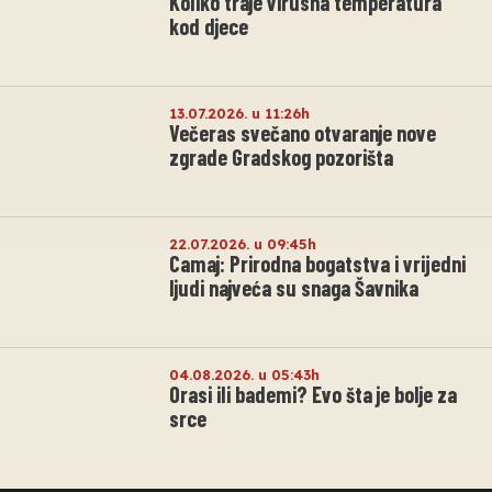
Koliko traje virusna temperatura
kod djece
13.07.2026. u 11:26h
Večeras svečano otvaranje nove
zgrade Gradskog pozorišta
22.07.2026. u 09:45h
Camaj: Prirodna bogatstva i vrijedni
ljudi najveća su snaga Šavnika
04.08.2026. u 05:43h
Orasi ili bademi? Evo šta je bolje za
srce