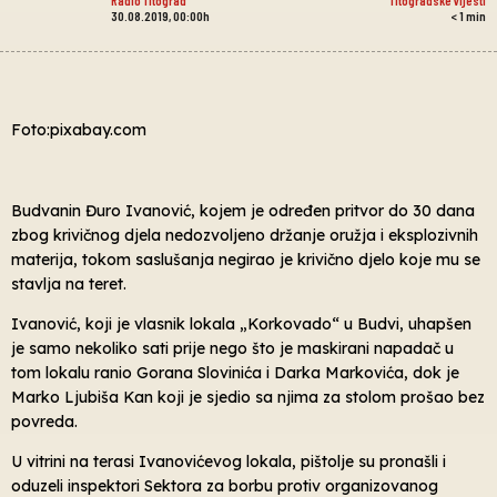
30.08.2019, 00:00h
< 1
min
Foto:pixabay.com
Budvanin Đuro Ivanović, kojem je određen pritvor do 30 dana
zbog krivičnog djela nedozvoljeno držanje oružja i eksplozivnih
materija, tokom saslušanja negirao je krivično djelo koje mu se
stavlja na teret.
Ivanović, koji je vlasnik lokala „Korkovado“ u Budvi, uhapšen
je samo nekoliko sati prije nego što je maskirani napadač u
tom lokalu ranio Gorana Slovinića i Darka Markovića, dok je
Marko Ljubiša Kan koji je sjedio sa njima za stolom prošao bez
povreda.
U vitrini na terasi Ivanovićevog lokala, pištolje su pronašli i
oduzeli inspektori Sektora za borbu protiv organizovanog