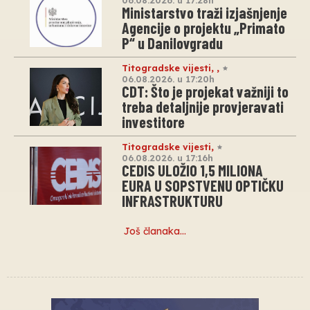
06.08.2026. u 17:28h
Ministarstvo traži izjašnjenje
Agencije o projektu „Primato
P“ u Danilovgradu
Titogradske vijesti
,
,
06.08.2026. u 17:20h
CDT: Što je projekat važniji to
treba detaljnije provjeravati
investitore
Titogradske vijesti
,
06.08.2026. u 17:16h
CEDIS ULOŽIO 1,5 MILIONA
EURA U SOPSTVENU OPTIČKU
INFRASTRUKTURU
Još članaka…