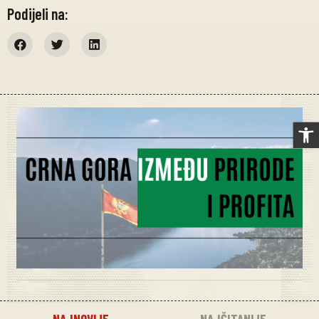
Podijeli na:
Op
NAJNOVIJE
NAJČITANIJE