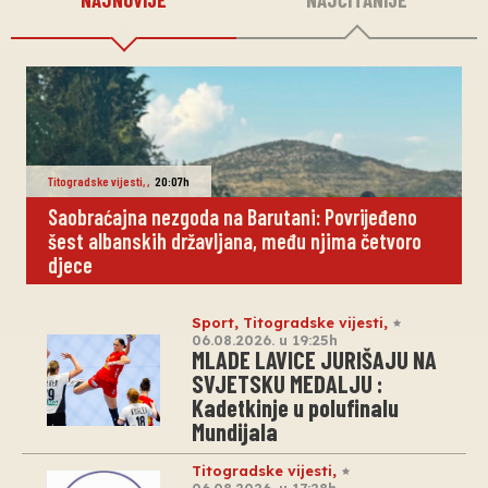
Titogradske vijesti
,
,
20:07h
Saobraćajna nezgoda na Barutani: Povrijeđeno
šest albanskih državljana, među njima četvoro
djece
Sport
,
Titogradske vijesti
,
06.08.2026. u 19:25h
MLADE LAVICE JURIŠAJU NA
SVJETSKU MEDALJU :
Kadetkinje u polufinalu
Mundijala
Titogradske vijesti
,