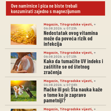
Ove namirnice i pića ne biste trebali
konzumirati zajedno s magnezijumom
Magazin
,
Titogradske vijesti
,
06.08.2026. u 07:23h
Nedostatak ovog vitamina
može da poveća rizik od
infekcija
Magazin
,
Titogradske vijesti
,
06.08.2026. u 07:13h
Kako da tumačite UV indeks i
zaštitite se od štetnog
zračenja
Magazin
,
Titogradske vijesti
,
06.08.2026. u 07:08h
Mačke ili psi: Šta nauka kaže
o tome ko je zapravo
pametniji?
Magazin
,
Titogradske vijesti
,