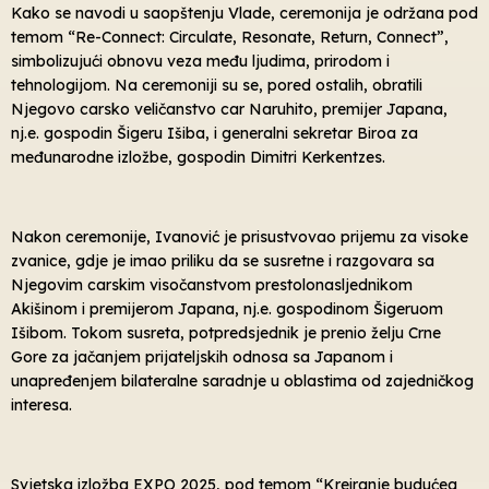
Kako se navodi u saopštenju Vlade, ceremonija je održana pod
temom “Re-Connect: Circulate, Resonate, Return, Connect”,
simbolizujući obnovu veza među ljudima, prirodom i
tehnologijom. Na ceremoniji su se, pored ostalih, obratili
Njegovo carsko veličanstvo car Naruhito, premijer Japana,
nj.e. gospodin Šigeru Išiba, i generalni sekretar Biroa za
međunarodne izložbe, gospodin Dimitri Kerkentzes.
Nakon ceremonije, Ivanović je prisustvovao prijemu za visoke
zvanice, gdje je imao priliku da se susretne i razgovara sa
Njegovim carskim visočanstvom prestolonasljednikom
Akišinom i premijerom Japana, nj.e. gospodinom Šigeruom
Išibom. Tokom susreta, potpredsjednik je prenio želju Crne
Gore za jačanjem prijateljskih odnosa sa Japanom i
unapređenjem bilateralne saradnje u oblastima od zajedničkog
interesa.
Svjetska izložba EXPO 2025, pod temom “Kreiranje budućeg