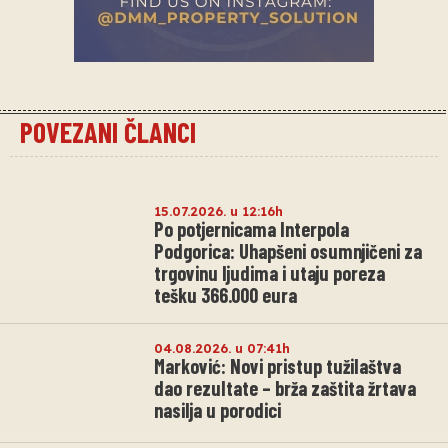
POVEZANI ČLANCI
15.07.2026. u 12:16h
Po potjernicama Interpola
Podgorica: Uhapšeni osumnjičeni za
trgovinu ljudima i utaju poreza
tešku 366.000 eura
04.08.2026. u 07:41h
Marković: Novi pristup tužilaštva
dao rezultate – brža zaštita žrtava
nasilja u porodici