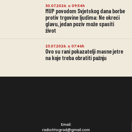
30.07.2026. u 09:54h
MUP povodom Svjetskog dana borbe
protiv trgovine ljudima: Ne okreći
glavu, jedan poziv može spasiti
život
23.07.2026. u 07:46h
Ovo su rani pokazatelji masne jetre
na koje treba obratiti pažnju
Email:
radiotitograd@gmail.com