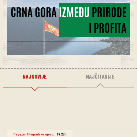
NAJNOVIJE
NAJČITANIJE
Magazin
,
Titogradske vijesti
,
,
07:27h