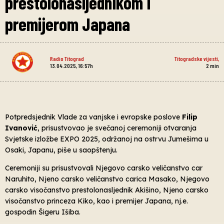
prestolonasljednikom i
premijerom Japana
Radio Titograd
Titogradske vijesti
,
13.04.2025, 16:57h
2
min
Potpredsjednik Vlade za vanjske i evropske poslove
Filip
Ivanović
, prisustvovao je svečanoj ceremoniji otvaranja
Svjetske izložbe EXPO 2025, održanoj na ostrvu Jumešima u
Osaki, Japanu, piše u saopštenju.
Ceremoniji su prisustvovali Njegovo carsko veličanstvo car
Naruhito, Njeno carsko veličanstvo carica Masako, Njegovo
carsko visočanstvo prestolonasljednik Akišino, Njeno carsko
visočanstvo princeza Kiko, kao i premijer Japana, nj.e.
gospodin Šigeru Išiba.