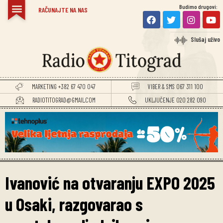
Budimo drugovi:
RAČUNAJTE NA NAS
Slušaj uživo
MARKETING +382 67 470 047
VIBER & SMS 067 311 100
RADIOTITOGRAD@GMAIL.COM
UKLJUČENJE 020 282 090
Ivanović na otvaranju EXPO 2025
u Osaki, razgovarao s