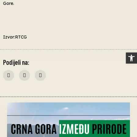
Gore.
Izvor:RTCG
Op
Podijeli na: