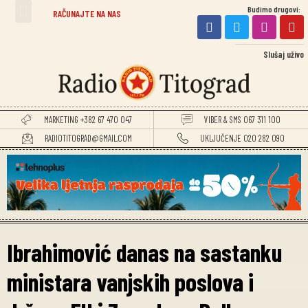
Budimo drugovi:
TITOGRADSKE VIJESTI
RAČUNAJTE NA NAS
Slušaj uživo
MARKETING +382 67 470 047
VIBER & SMS 067 311 100
RADIOTITOGRAD@GMAIL.COM
UKLJUČENJE 020 282 090
Ibrahimović danas na sastanku
ministara vanjskih poslova i