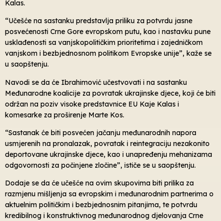
Kalas.
“Učešće na sastanku predstavlja priliku za potvrdu jasne
posvećenosti Crne Gore evropskom putu, kao i nastavku pune
usklađenosti sa vanjskopolitičkim prioritetima i zajedničkom
vanjskom i bezbjednosnom politikom Evropske unije”, kaže se
u saopštenju.
Navodi se da će Ibrahimović učestvovati i na sastanku
Međunarodne koalicije za povratak ukrajinske djece, koji će biti
održan na poziv visoke predstavnice EU Kaje Kalas i
komesarke za proširenje Marte Kos.
“Sastanak će biti posvećen jačanju međunarodnih napora
usmjerenih na pronalazak, povratak i reintegraciju nezakonito
deportovane ukrajinske djece, kao i unapređenju mehanizama
odgovornosti za počinjene zločine”, ističe se u saopštenju.
Dodaje se da će učešće na ovim skupovima biti prilika za
razmjenu mišljenja sa evropskim i međunarodnim partnerima o
aktuelnim političkim i bezbjednosnim pitanjima, te potvrdu
kredibilnog i konstruktivnog međunarodnog djelovanja Crne