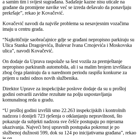
a samim tim i svijest sugrađana. Sadašnje kazne nisu uticale na
građane da promijene navike već se izreda dešavalo da ponavljaju
prekršaje”, rekao je Kovačević.
Kovačević navodi da najviše problema sa nesavjesnim vozačima
imaju u centru grada.
“Najkritičnije saobraćajnice gdje se građani nepropisno parkiraju su
Ulica Stanka Dragojevića, Bulevar Ivana Crnojevića i Moskovska
ulica”, navodi Kovačević.
On dodaje da Uprava raspolaže sa šest vozila za premještanje
nepropisno parkiranih automobila, ali i sa malim brojem izvršilaca
zbog čega planiraju da u narednom periodu raspišu konkurse za
prijem u radni odnos novih službenika.
Direktor Uprave za inspekcijske poslove dodaje da su u prošloj
godini ostvarili zavidne rezultate na polju uspostavljanja
komunalnog reda u gradu.
“U prošloj godini izvršili smo 22.263 inspekcijskih i kontrolnih
nadzora i donijeli 723 rješenja o otklanjanju nepravilnosti, što
pokazuje da subjekti nadzora sve češće postupaju po mjerama
ukazivanja. Najveći broj upravnih postupaka pokrenut je po
službenoj dužnosti 599, dok su 124 po inicijativama građana”, rekao
je on.