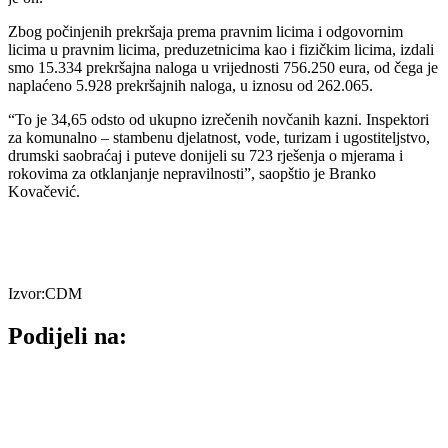
Zbog počinjenih prekršaja prema pravnim licima i odgovornim
licima u pravnim licima, preduzetnicima kao i fizičkim licima, izdali
smo 15.334 prekršajna naloga u vrijednosti 756.250 eura, od čega je
naplaćeno 5.928 prekršajnih naloga, u iznosu od 262.065.
“To je 34,65 odsto od ukupno izrečenih novčanih kazni. Inspektori
za komunalno – stambenu djelatnost, vode, turizam i ugostiteljstvo,
drumski saobraćaj i puteve donijeli su 723 rješenja o mjerama i
rokovima za otklanjanje nepravilnosti”, saopštio je Branko
Kovačević.
Izvor:CDM
Podijeli na: