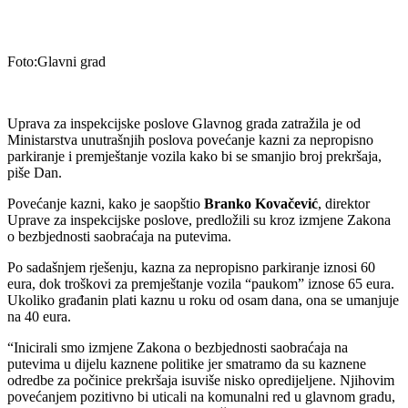
Foto:Glavni grad
Uprava za inspekcijske poslove Glavnog grada zatražila je od
Ministarstva unutrašnjih poslova povećanje kazni za nepropisno
parkiranje i premještanje vozila kako bi se smanjio broj prekršaja,
piše Dan.
Povećanje kazni, kako je saopštio
Branko Kovačević
, direktor
Uprave za inspekcijske poslove, predložili su kroz izmjene Zakona
o bezbjednosti saobraćaja na putevima.
Po sadašnjem rješenju, kazna za nepropisno parkiranje iznosi 60
eura, dok troškovi za premještanje vozila “paukom” iznose 65 eura.
Ukoliko građanin plati kaznu u roku od osam dana, ona se umanjuje
na 40 eura.
“Inicirali smo izmjene Zakona o bezbjednosti saobraćaja na
putevima u dijelu kaznene politike jer smatramo da su kaznene
odredbe za počinice prekršaja isuviše nisko opredijeljene. Njihovim
povećanjem pozitivno bi uticali na komunalni red u glavnom gradu,