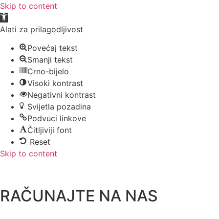
Skip to content
Open toolbar
Alati za prilagodljivost
Povećaj tekst
Smanji tekst
Crno-bijelo
Visoki kontrast
Negativni kontrast
Svijetla pozadina
Podvuci linkove
Čitljiviji font
Reset
Skip to content
RAČUNAJTE NA NAS