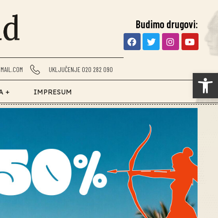
Budimo drugovi:
MAIL.COM
UKLJUČENJE 020 282 090
Op
A +
IMPRESUM