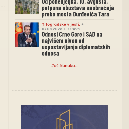
Od ponedjeljka, 10. avgusta,
potpuna obustava saobraćaja
preko mosta Đurđevića Tara
Titogradske vijesti
,
07.08.2026. u 11:49h
Odnosi Crne Gore i SAD na
najvišem nivou od
uspostavljanja diplomatskih
odnosa
Još članaka…