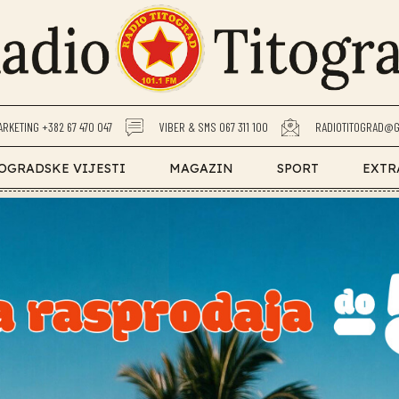
ARKETING +382 67 470 047
VIBER & SMS 067 311 100
RADIOTITOGRAD@G
OGRADSKE VIJESTI
MAGAZIN
SPORT
EXTR