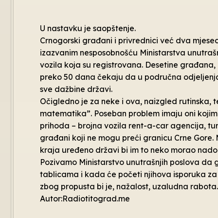
U nastavku je saopštenje.
Crnogorski građani i privrednici već dva mjes
izazvanim nesposobnošću Ministarstva unutrašnj
vozila koja su registrovana. Desetine građana, ali
preko 50 dana čekaju da u područna odjeljenja 
sve dažbine državi.
Očigledno je za neke i ova, naizgled rutinska, 
matematika”. Poseban problem imaju oni kojima 
prihoda – brojna vozila rent-a-car agencija, tur o
građani koji ne mogu preći granicu Crne Gore.
kraja uređeno državi bi im to neko morao nado
Pozivamo Ministarstvo unutrašnjih poslova da 
tablicama i kada će početi njihova isporuka za
zbog propusta bi je, nažalost, uzaludna rabota.
Autor:Radiotitograd.me