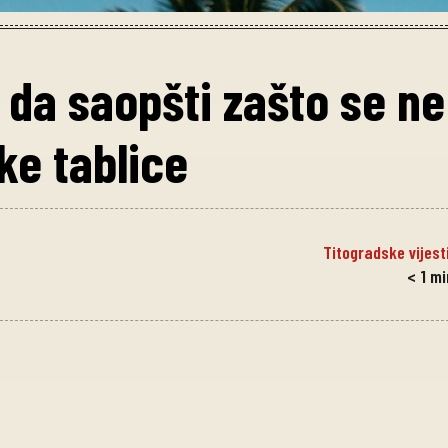
 da saopšti zašto se ne
ke tablice
Titogradske vijest
< 1
mi