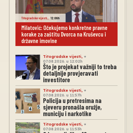
Titogradske vijesti
,
,
12:06h
Milatović: Očekujemo konkretne pravne
korake za zaštitu Dvorca na Kruševcu i
državne imovine
Titogradske vijesti
,
07.08.2026. u 12:02h
Što je projekat važniji to treba
detaljnije provjeravati
investitore
Titogradske vijesti
,
07.08.2026. u 11:57h
Policija u pretresima na
sjeveru pronašla oružje,
municiju i narkotike
Titogradske vijesti
,
07.08.2026. u 11:53h