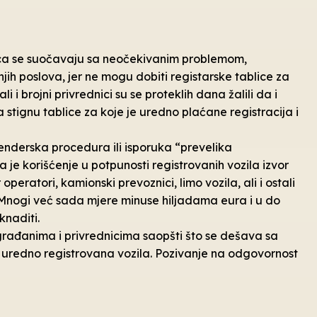
eca se suočavaju sa neočekivanim problemom,
ih poslova, jer ne mogu dobiti registarske tablice za
 i brojni privrednici su se proteklih dana žalili da i
stignu tablice za koje je uredno plaćane registracija i
tenderska procedura ili isporuka “prevelika
je korišćenje u potpunosti registrovanih vozila izvor
peratori, kamionski prevoznici, limo vozila, ali i ostali
 Mnogi već sada mjere minuse hiljadama eura i u do
knaditi.
građanima i privrednicima saopšti što se dešava sa
 uredno registrovana vozila. Pozivanje na odgovornost