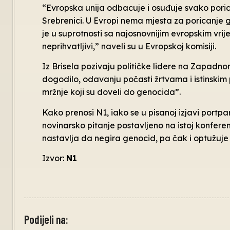
“Evropska unija odbacuje i osuđuje svako poric
Srebrenici. U Evropi nema mjesta za poricanje g
je u suprotnosti sa najosnovnijim evropskim vrij
neprihvatljivi,” naveli su u Evropskoj komisiji.
Iz Brisela pozivaju političke lidere na Zapadn
dogodilo, odavanju počasti žrtvama i istinski
mržnje koji su doveli do genocida”.
Kako prenosi N1, iako se u pisanoj izjavi portp
novinarsko pitanje postavljeno na istoj konferenc
nastavlja da negira genocid, pa čak i optužuje 
Izvor:
N1
Podijeli na: