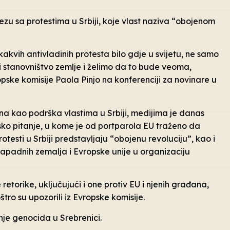
zu sa protestima u Srbiji, koje vlast naziva “obojenom
akvih antivladinih protesta bilo gdje u svijetu, ne samo
 i stanovništvo zemlje i želimo da to bude veoma,
pske komisije Paola Pinjo na konferenciji za novinare u
na kao podrška vlastima u Srbiji, medijima je danas
sko pitanje, u kome je od portparola EU traženo da
esti u Srbiji predstavljaju “obojenu revoluciju”, kao i
zapadnih zemalja i Evropske unije u organizaciju
 retorike, uključujući i one protiv EU i njenih građana,
ro su upozorili iz Evropske komisije.
iranje genocida u Srebrenici.