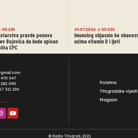
u 08:23h
19.07.2026. u 05:52h
nistarstvo pravde ponovo
Imunolog objasnio ko obavez
jev Bojovića da bude upisan
uzima vitamin D i ljeti
lita CPC
@gmail.com
 470 047
Početna
0 282 090
67 311 100
Titogradske vijesti
Magazin
© Radio Titograd, 2021