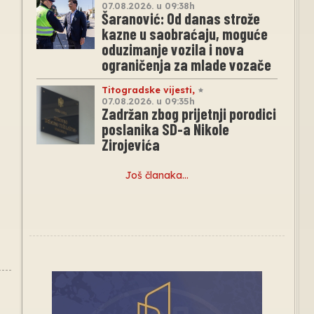
07.08.2026. u 09:38h
Šaranović: Od danas strože
kazne u saobraćaju, moguće
oduzimanje vozila i nova
ograničenja za mlade vozače
Titogradske vijesti
,
07.08.2026. u 09:35h
Zadržan zbog prijetnji porodici
poslanika SD-a Nikole
Zirojevića
Još članaka…