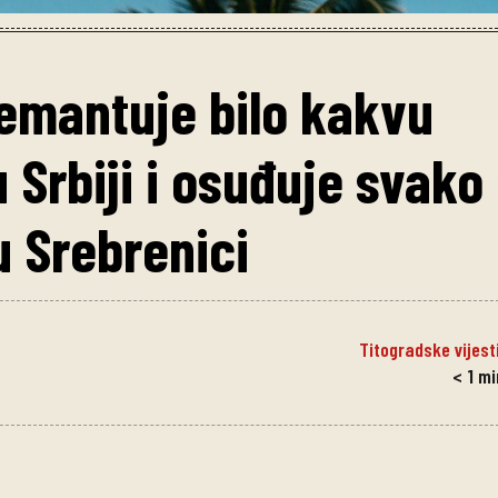
emantuje bilo kakvu
 Srbiji i osuđuje svako
u Srebrenici
Titogradske vijest
< 1
mi