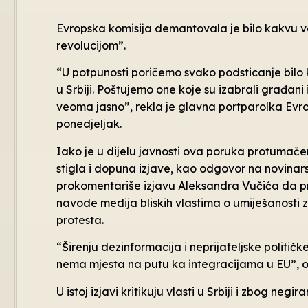
Evropska komisija demantovala je bilo kakvu ve
revolucijom”.
“U potpunosti poričemo svako podsticanje bilo k
u Srbiji. Poštujemo one koje su izabrali građani
veoma jasno”, rekla je glavna portparolka Evro
ponedjeljak.
Iako je u dijelu javnosti ova poruka protumače
stigla i dopuna izjave, kao odgovor na novinar
prokomentariše izjavu Aleksandra Vučića da prot
navode medija bliskih vlastima o umiješanosti 
protesta.
“Širenju dezinformacija i neprijateljske političke
nema mjesta na putu ka integracijama u EU”, ošt
U istoj izjavi kritikuju vlasti u Srbiji i zbog neg