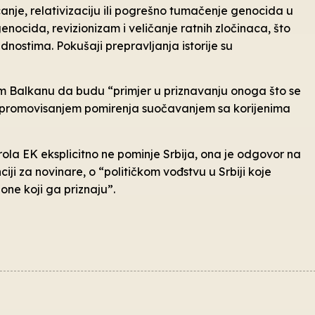
anje, relativizaciju ili pogrešno tumačenje genocida u
enocida, revizionizam i veličanje ratnih zločinaca, što
ednostima. Pokušaji prepravljanja istorije su
om Balkanu da budu “primjer u priznavanju onoga što se
m promovisanjem pomirenja suočavanjem sa korijenima
arola EK eksplicitno ne pominje Srbija, ona je odgovor na
iji za novinare, o “političkom vođstvu u Srbiji koje
one koji ga priznaju”.