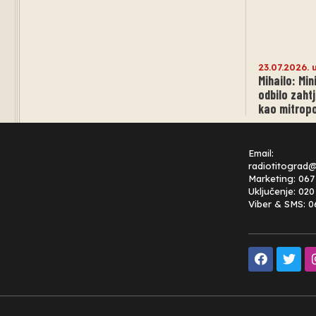
23.07.2026. 
Mihailo: Mi
odbilo zaht
kao mitropo
Email:
radiotitograd
Marketing: 067
Uključenje: 02
Viber & SMS: 0