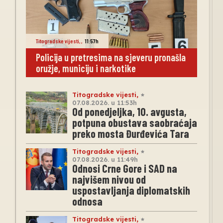
Titogradske vijesti
,
,
11:57h
Policija u pretresima na sjeveru pronašla
oružje, municiju i narkotike
Titogradske vijesti
,
07.08.2026. u 11:53h
Od ponedjeljka, 10. avgusta,
potpuna obustava saobraćaja
preko mosta Đurđevića Tara
Titogradske vijesti
,
07.08.2026. u 11:49h
Odnosi Crne Gore i SAD na
najvišem nivou od
uspostavljanja diplomatskih
odnosa
Titogradske vijesti
,