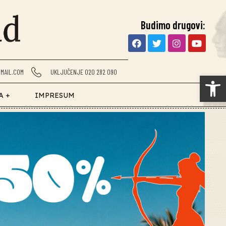
Budimo drugovi:
MAIL.COM
UKLJUČENJE 020 282 090
Op
A +
IMPRESUM