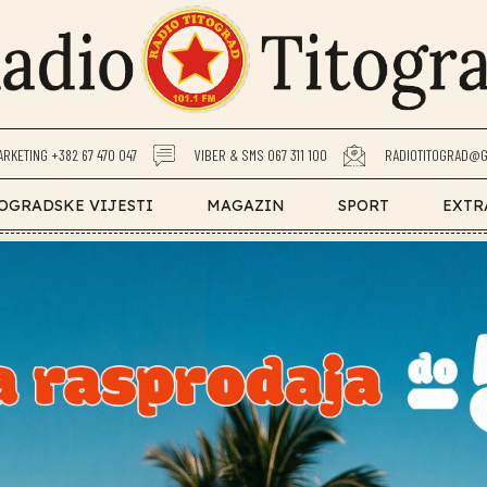
ARKETING +382 67 470 047
VIBER & SMS 067 311 100
RADIOTITOGRAD@G
OGRADSKE VIJESTI
MAGAZIN
SPORT
EXTR