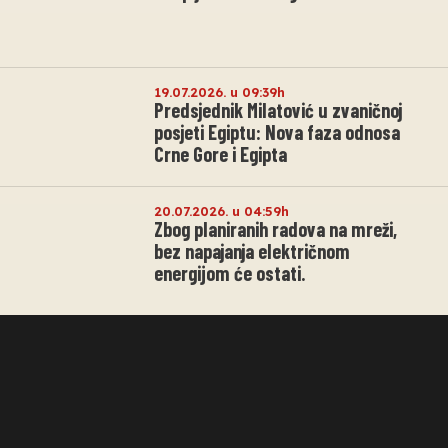
19.07.2026. u 09:39h
Predsjednik Milatović u zvaničnoj
posjeti Egiptu: Nova faza odnosa
Crne Gore i Egipta
20.07.2026. u 04:59h
Zbog planiranih radova na mreži,
bez napajanja električnom
energijom će ostati.