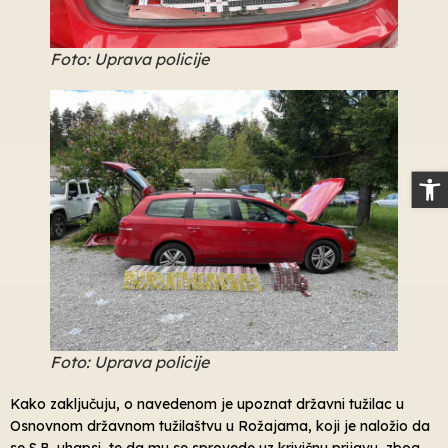
Foto: Uprava policije
Op
Foto: Uprava policije
Kako zaključuju, o navedenom je upoznat državni tužilac u
Osnovnom državnom tužilaštvu u Rožajama, koji je naložio da
se S.B. uhapsi, te da mu se sprovede uz krivičnu prijavu, zbog