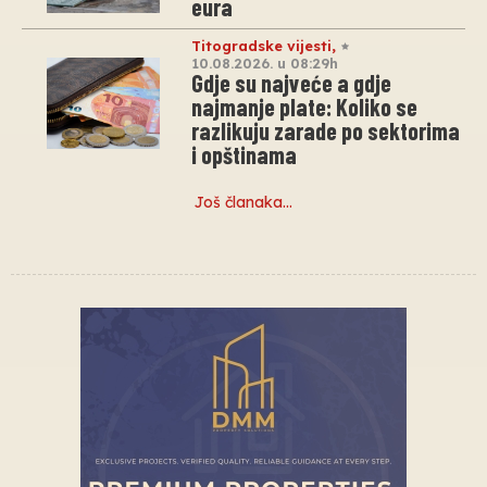
eura
Titogradske vijesti
,
10.08.2026. u 08:29h
Gdje su najveće a gdje
najmanje plate: Koliko se
razlikuju zarade po sektorima
i opštinama
Još članaka…