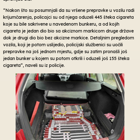
“Nakon što su posumnjali da su vršene prepravke u vozilu radi
krijumčarenja, policajci su od njega oduzeli 445 šteka cigareta
koje su bile sakrivene u navedenom bunkeru, a od kojih
cigareta je jedan dio bio sa akciznom markicom druge države
dok je drugi dio bio bez akcizne markice. Detaljnim pregledom
vozila, koji je potom uslijedio, policijski službenici su uočili
prepravke na još jednom mjestu, gdje su zatim pronašli još
jedan bunker u kojem su potom otkrili i oduzeli još 155 šteka
cigareta”, naveli su iz policije.