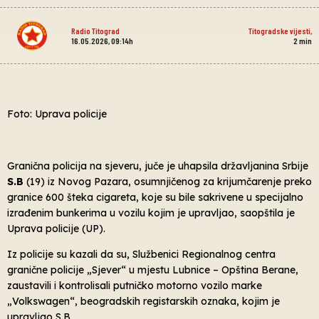
Radio Titograd
Titogradske vijesti
,
16.05.2026, 09:14h
2
min
Foto: Uprava policije
Granična policija na sjeveru, juče je uhapsila državljanina Srbije
S.B
(19) iz Novog Pazara, osumnjičenog za krijumčarenje preko
granice 600 šteka cigareta, koje su bile sakrivene u specijalno
izrađenim bunkerima u vozilu kojim je upravljao, saopštila je
Uprava policije (UP).
Iz policije su kazali da su, Službenici Regionalnog centra
granične policije „Sjever“ u mjestu Lubnice – Opština Berane,
zaustavili i kontrolisali putničko motorno vozilo marke
„Volkswagen“, beogradskih registarskih oznaka, kojim je
upravljao S.B.