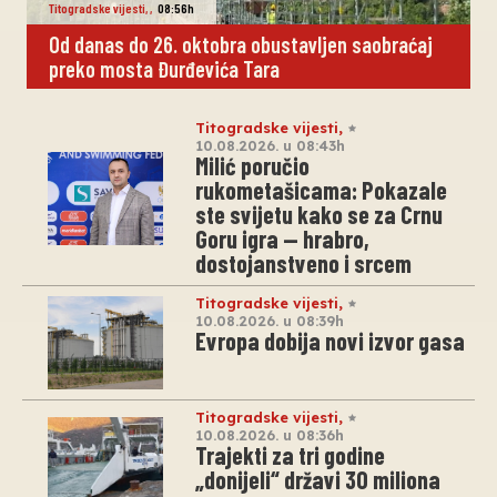
Titogradske vijesti
,
,
08:56h
Od danas do 26. oktobra obustavljen saobraćaj
preko mosta Đurđevića Tara
Titogradske vijesti
,
10.08.2026. u 08:43h
Milić poručio
rukometašicama: Pokazale
ste svijetu kako se za Crnu
Goru igra — hrabro,
dostojanstveno i srcem
Titogradske vijesti
,
10.08.2026. u 08:39h
Evropa dobija novi izvor gasa
Titogradske vijesti
,
10.08.2026. u 08:36h
Trajekti za tri godine
„donijeli“ državi 30 miliona