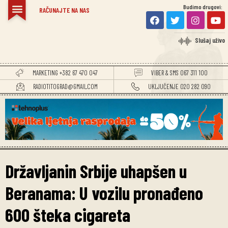
Budimo drugovi:
RAČUNAJTE NA NAS
Slušaj uživo
MARKETING +382 67 470 047
VIBER & SMS 067 311 100
RADIOTITOGRAD@GMAIL.COM
UKLJUČENJE 020 282 090
Državljanin Srbije uhapšen u
Beranama: U vozilu pronađeno
600 šteka cigareta