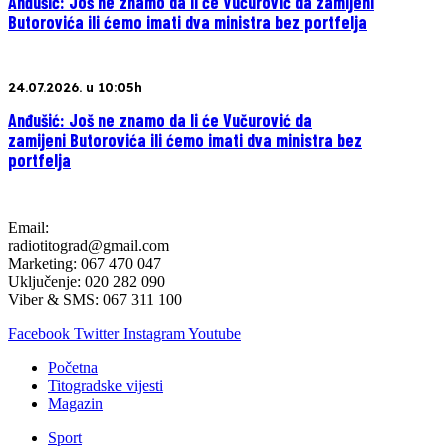
Anđušić: Još ne znamo da li će Vučurović da zamijeni
Butorovića ili ćemo imati dva ministra bez portfelja
24.07.2026. u 10:05h
Anđušić: Još ne znamo da li će Vučurović da
zamijeni Butorovića ili ćemo imati dva ministra bez
portfelja
Email:
radiotitograd@gmail.com
Marketing: 067 470 047
Uključenje: 020 282 090
Viber & SMS: 067 311 100
Facebook
Twitter
Instagram
Youtube
Početna
Titogradske vijesti
Magazin
Sport