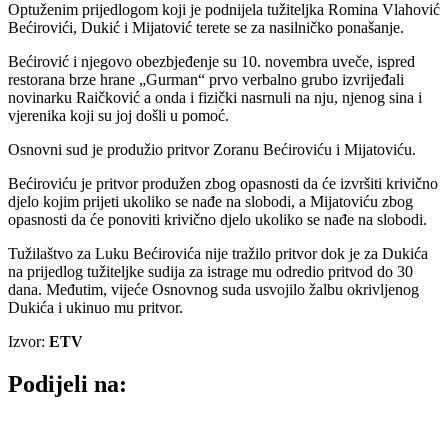
Optuženim prijedlogom koji je podnijela tužiteljka Romina Vlahović
Bećirovići, Dukić i Mijatović terete se za nasilničko ponašanje.
Bećirović i njegovo obezbjeđenje su 10. novembra uveče, ispred
restorana brze hrane „Gurman“ prvo verbalno grubo izvrijeđali
novinarku Raičković a onda i fizički nasrnuli na nju, njenog sina i
vjerenika koji su joj došli u pomoć.
Osnovni sud je produžio pritvor Zoranu Bećiroviću i Mijatoviću.
Bećiroviću je pritvor produžen zbog opasnosti da će izvršiti krivično
djelo kojim prijeti ukoliko se nađe na slobodi, a Mijatoviću zbog
opasnosti da će ponoviti krivično djelo ukoliko se nađe na slobodi.
Tužilaštvo za Luku Bećirovića nije tražilo pritvor dok je za Dukića
na prijedlog tužiteljke sudija za istrage mu odredio pritvod do 30
dana. Međutim, vijeće Osnovnog suda usvojilo žalbu okrivljenog
Dukića i ukinuo mu pritvor.
Izvor:
ETV
Podijeli na: