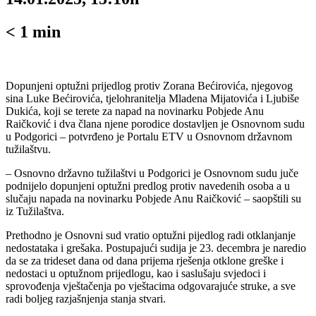
< 1
min
Dopunjeni optužni prijedlog protiv Zorana Bećirovića, njegovog
sina Luke Bećirovića, tjelohranitelja Mladena Mijatovića i Ljubiše
Dukića, koji se terete za napad na novinarku Pobjede Anu
Raičković i dva člana njene porodice dostavljen je Osnovnom sudu
u Podgorici – potvrđeno je Portalu ETV u Osnovnom državnom
tužilaštvu.
– Osnovno državno tužilaštvi u Podgorici je Osnovnom sudu juče
podnijelo dopunjeni optužni predlog protiv navedenih osoba a u
slučaju napada na novinarku Pobjede Anu Raičković – saopštili su
iz Tužilaštva.
Prethodno je Osnovni sud vratio optužni pijedlog radi otklanjanje
nedostataka i grešaka. Postupajući sudija je 23. decembra je naredio
da se za trideset dana od dana prijema rješenja otklone greške i
nedostaci u optužnom prijedlogu, kao i saslušaju svjedoci i
sprovođenja vještačenja po vještacima odgovarajuće struke, a sve
radi boljeg razjašnjenja stanja stvari.