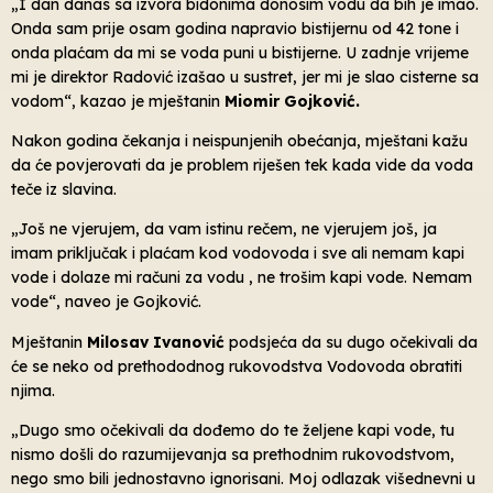
„I dan danas sa izvora bidonima donosim vodu da bih je imao.
Onda sam prije osam godina napravio bistijernu od 42 tone i
onda plaćam da mi se voda puni u bistijerne. U zadnje vrijeme
mi je direktor Radović izašao u sustret, jer mi je slao cisterne sa
vodom“, kazao je mještanin
Miomir Gojković.
Nakon godina čekanja i neispunjenih obećanja, mještani kažu
da će povjerovati da je problem riješen tek kada vide da voda
teče iz slavina.
„Još ne vjerujem, da vam istinu rečem, ne vjerujem još, ja
imam priključak i plaćam kod vodovoda i sve ali nemam kapi
vode i dolaze mi računi za vodu , ne trošim kapi vode. Nemam
vode“, naveo je Gojković.
Mještanin
Milosav Ivanović
podsjeća da su dugo očekivali da
će se neko od prethododnog rukovodstva Vodovoda obratiti
njima.
„Dugo smo očekivali da dođemo do te željene kapi vode, tu
nismo došli do razumijevanja sa prethodnim rukovodstvom,
nego smo bili jednostavno ignorisani. Moj odlazak višednevni u