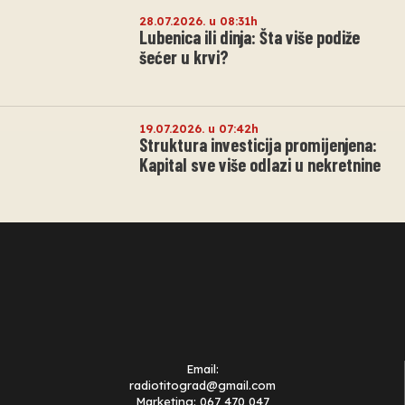
28.07.2026. u 08:31h
Lubenica ili dinja: Šta više podiže
šećer u krvi?
19.07.2026. u 07:42h
Struktura investicija promijenjena:
Kapital sve više odlazi u nekretnine
Email:
radiotitograd@gmail.com
Marketing: 067 470 047