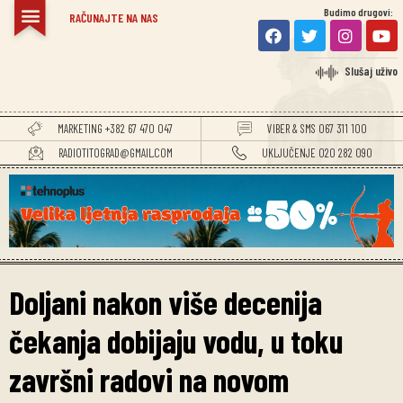
Budimo drugovi:
RAČUNAJTE NA NAS
Slušaj uživo
MARKETING +382 67 470 047
VIBER & SMS 067 311 100
RADIOTITOGRAD@GMAIL.COM
UKLJUČENJE 020 282 090
Doljani nakon više decenija
čekanja dobijaju vodu, u toku
završni radovi na novom