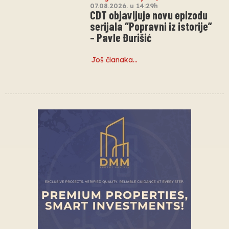
07.08.2026. u 14:29h
CDT objavljuje novu epizodu
serijala “Popravni iz istorije”
– Pavle Đurišić
Još članaka…