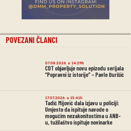
POVEZANI ČLANCI
07.08.2026. u 14:29h
CDT objavljuje novu epizodu serijala
“Popravni iz istorije” – Pavle Đurišić
17.07.2026. u 15:41h
Tadić Mijović dala izjavu u policiji:
Umjesto da ispituje navode o
mogućim nezakonitostima u ANB-
u, tužilaštvo ispituje novinarke