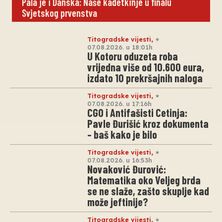
Pala je i Danska: Naše kadetkinje u finalu
Svjetskog prvenstva
Titogradske vijesti
,
07.08.2026. u 18:01h
U Kotoru oduzeta roba
vrijedna više od 10.600 eura,
izdato 10 prekršajnih naloga
Titogradske vijesti
,
07.08.2026. u 17:16h
CGO i Antifašisti Cetinja:
Pavle Đurišić kroz dokumenta
– baš kako je bilo
Titogradske vijesti
,
07.08.2026. u 16:53h
Novaković Đurović:
Matematika oko Veljeg brda
se ne slaže, zašto skuplje kad
može jeftinije?
Titogradske vijesti
,