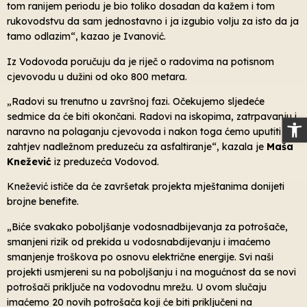
tom ranijem periodu je bio toliko dosadan da kažem i tom
rukovodstvu da sam jednostavno i ja izgubio volju za isto da ja
tamo odlazim“, kazao je Ivanović.
Iz Vodovoda poručuju da je riječ o radovima na potisnom
cjevovodu u dužini od oko 800 metara.
„Radovi su trenutno u završnoj fazi. Očekujemo sljedeće
sedmice da će biti okončani. Radovi na iskopima, zatrpavanju i
Op
naravno na polaganju cjevovoda i nakon toga ćemo uputiti
zahtjev nadležnom preduzeću za asfaltiranje“, kazala je
Maša
Knežević
iz preduzeća Vodovod.
Knežević ističe da će završetak projekta mještanima donijeti
brojne benefite.
„Biće svakako poboljšanje vodosnadbijevanja za potrošače,
smanjeni rizik od prekida u vodosnabdijevanju i imaćemo
smanjenje troškova po osnovu električne energije. Svi naši
projekti usmjereni su na poboljšanju i na mogućnost da se novi
potrošači priključe na vodovodnu mrežu. U ovom slučaju
imaćemo 20 novih potrošača koji će biti priključeni na