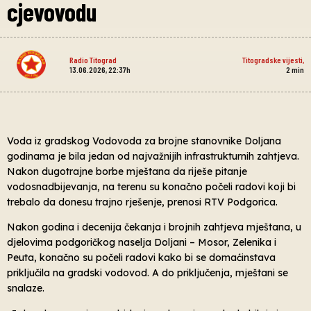
cjevovodu
Radio Titograd
Titogradske vijesti
,
13.06.2026, 22:37h
2
min
Voda iz gradskog Vodovoda za brojne stanovnike Doljana
godinama je bila jedan od najvažnijih infrastrukturnih zahtjeva.
Nakon dugotrajne borbe mještana da riješe pitanje
vodosnadbijevanja, na terenu su konačno počeli radovi koji bi
trebalo da donesu trajno rješenje, prenosi RTV Podgorica.
Nakon godina i decenija čekanja i brojnih zahtjeva mještana, u
djelovima podgoričkog naselja Doljani – Mosor, Zelenika i
Peuta, konačno su počeli radovi kako bi se domaćinstava
priključila na gradski vodovod. A do priključenja, mještani se
snalaze.