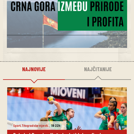
NAJNOVIJE
NAJČITANIJE
Sport
,
Titogradske vijesti
,
,
19:22h