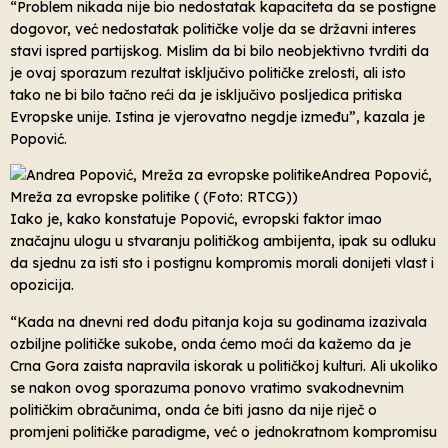
“Problem nikada nije bio nedostatak kapaciteta da se postigne
dogovor, već nedostatak političke volje da se državni interes
stavi ispred partijskog. Mislim da bi bilo neobjektivno tvrditi da
je ovaj sporazum rezultat isključivo političke zrelosti, ali isto
tako ne bi bilo tačno reći da je isključivo posljedica pritiska
Evropske unije. Istina je vjerovatno negdje između”, kazala je
Popović.
Andrea Popović,
Mreža za evropske politike ( (Foto: RTCG))
Iako je, kako konstatuje Popović, evropski faktor imao
značajnu ulogu u stvaranju političkog ambijenta, ipak su odluku
da sjednu za isti sto i postignu kompromis morali donijeti vlast i
opozicija.
“Kada na dnevni red dođu pitanja koja su godinama izazivala
ozbiljne političke sukobe, onda ćemo moći da kažemo da je
Crna Gora zaista napravila iskorak u političkoj kulturi. Ali ukoliko
se nakon ovog sporazuma ponovo vratimo svakodnevnim
političkim obračunima, onda će biti jasno da nije riječ o
promjeni političke paradigme, već o jednokratnom kompromisu