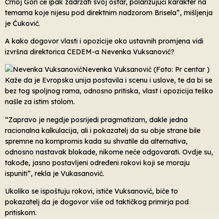
Crnoj Gori će ipak zadržati svoj oštar, polarizujući karakter na
temama koje nijesu pod direktnim nadzorom Brisela”, mišljenja
je Ćuković.
A kako dogovor vlasti i opozicije oko ustavnih promjena vidi
izvršna direktorica CEDEM-a Nevenka Vuksanović?
Nevenka Vuksanović (Foto: Pr centar )
Kaže da je Evropska unija postavila i scenu i uslove, te da bi se
bez tog spoljnog rama, odnosno pritiska, vlast i opozicija teško
našle za istim stolom.
“Zapravo je negdje posrijedi pragmatizam, dakle jedna
racionalna kalkulacija, ali i pokazatelj da su obje strane bile
spremne na kompromis kada su shvatile da alternativa,
odnosno nastavak blokade, nikome neće odgovarati. Ovdje su,
takođe, jasno postavljeni određeni rokovi koji se moraju
ispuniti”, rekla je Vukasanović.
Ukoliko se ispoštuju rokovi, ističe Vuksanović, biće to
pokazatelj da je dogovor više od taktičkog primirja pod
pritiskom.