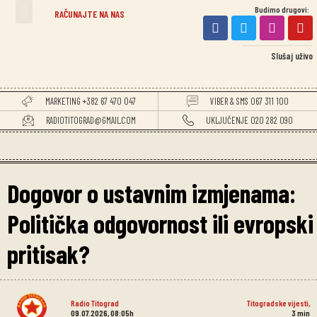
Budimo drugovi:
TITOGRADSKE VIJESTI
RAČUNAJTE NA NAS
Slušaj uživo
MARKETING +382 67 470 047
VIBER & SMS 067 311 100
RADIOTITOGRAD@GMAIL.COM
UKLJUČENJE 020 282 090
Dogovor o ustavnim izmjenama:
Politička odgovornost ili evropski
pritisak?
Radio Titograd
Titogradske vijesti
,
09.07.2026, 08:05h
3
min