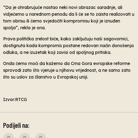
“Da je ohrabrujuće nastao neki novi obrazac saradnje, ali
vidjećemo u narednom periodu da li će se to zaista realizovati u
tom obrisu ili ćemo svjedočiti kompromisu koji je iznuđen
spolja”, rekla je ona.
Prava politička zrelost biće, kako zaključuju naši sagovornici,
dostignuta kada kompromis postane redovan način donošenja
odluka, a ne izuzetak koji zavisi od spoljnog pritiska.
Onda ćemo moći da kažemo da Crna Gora evropske reforme
sprovodi zato što vjeruje u njihovu vrijednost, a ne samo zato
što su uslov za članstvo u Evropskoj uniji.
Izvor:RTCG
Podijeli na: