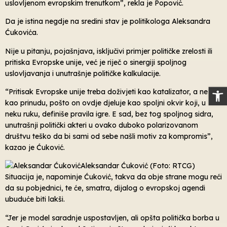
uslovljenom evropskim trenutkom”, rekla je Popović.
Da je istina negdje na sredini stav je politikologa Aleksandra
Ćukovića.
Nije u pitanju, pojašnjava, isključivi primjer političke zrelosti ili
pritiska Evropske unije, već je riječ o sinergiji spoljnog
uslovljavanja i unutrašnje političke kalkulacije.
Op
“Pritisak Evropske unije treba doživjeti kao katalizator, a ne
kao prinudu, pošto on ovdje djeluje kao spoljni okvir koji, u
neku ruku, definiše pravila igre. E sad, bez tog spoljnog sidra,
unutrašnji politički akteri u ovako duboko polarizovanom
društvu teško da bi sami od sebe našli motiv za kompromis”,
kazao je Ćuković.
Aleksandar Ćuković (Foto: RTCG)
Situacija je, napominje Ćuković, takva da obje strane mogu reći
da su pobjednici, te će, smatra, dijalog o evropskoj agendi
ubuduće biti lakši.
“Jer je model saradnje uspostavljen, ali opšta politička borba u