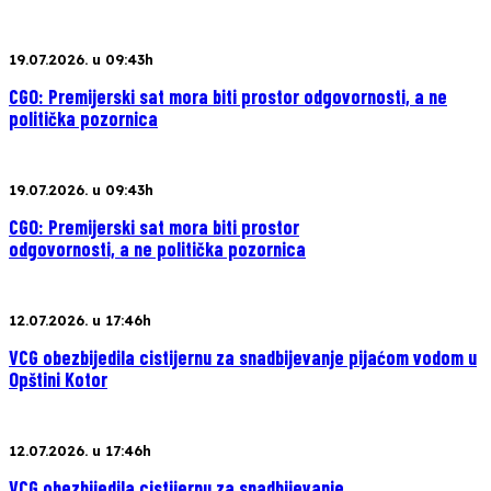
19.07.2026. u 09:43h
CGO: Premijerski sat mora biti prostor odgovornosti, a ne
politička pozornica
19.07.2026. u 09:43h
CGO: Premijerski sat mora biti prostor
odgovornosti, a ne politička pozornica
12.07.2026. u 17:46h
VCG obezbijedila cistijernu za snadbijevanje pijaćom vodom u
Opštini Kotor
12.07.2026. u 17:46h
VCG obezbijedila cistijernu za snadbijevanje