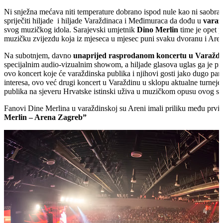
Ni snježna mećava niti temperature dobrano ispod nule kao ni saobrać
spriječiti hiljade i hiljade Varaždinaca i Međimuraca da dođu u
varaž
svog muzičkog idola. Sarajevski umjetnik
Dino Merlin
time je opet p
muzičku zvijezdu koja iz mjeseca u mjesec puni svaku dvoranu i Aren
Na subotnjem, davno
unaprijed rasprodanom koncertu u Varažd
specijalnim audio-vizualnim showom, a hiljade glasova uglas ga je prat
ovo koncert koje će varaždinska publika i njihovi gosti jako dugo pamt
interesa, ovo već drugi koncert u Varaždinu u sklopu aktualne turneje
publika na sjeveru Hrvatske istinski uživa u muzičkom opusu ovog sv
Fanovi Dine Merlina u varaždinskoj su Areni imali priliku među prvi
Merlin – Arena Zagreb”