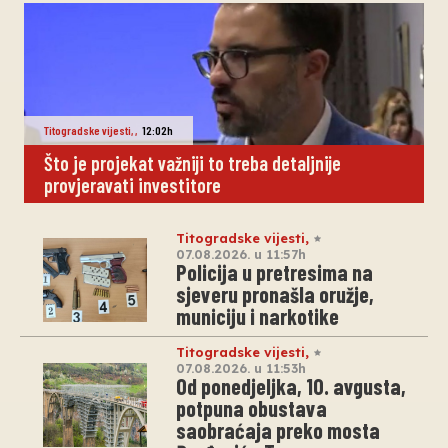
Titogradske vijesti
,
,
12:02h
Što je projekat važniji to treba detaljnije
provjeravati investitore
Titogradske vijesti
,
07.08.2026. u 11:57h
Policija u pretresima na
sjeveru pronašla oružje,
municiju i narkotike
Titogradske vijesti
,
07.08.2026. u 11:53h
Od ponedjeljka, 10. avgusta,
potpuna obustava
saobraćaja preko mosta