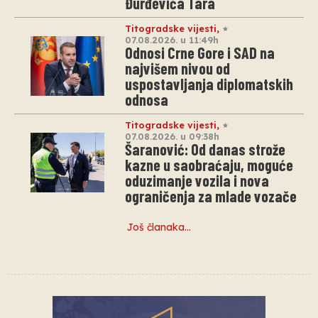
Đurđevića Tara
Titogradske vijesti
,
07.08.2026. u 11:49h
Odnosi Crne Gore i SAD na
najvišem nivou od
uspostavljanja diplomatskih
odnosa
Titogradske vijesti
,
07.08.2026. u 09:38h
Šaranović: Od danas strože
kazne u saobraćaju, moguće
oduzimanje vozila i nova
ograničenja za mlade vozače
Još članaka…