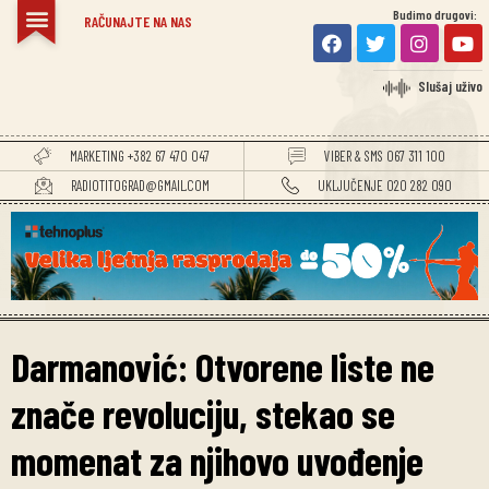
Budimo drugovi:
RAČUNAJTE NA NAS
Slušaj uživo
MARKETING +382 67 470 047
VIBER & SMS 067 311 100
RADIOTITOGRAD@GMAIL.COM
UKLJUČENJE 020 282 090
Darmanović: Otvorene liste ne
znače revoluciju, stekao se
momenat za njihovo uvođenje