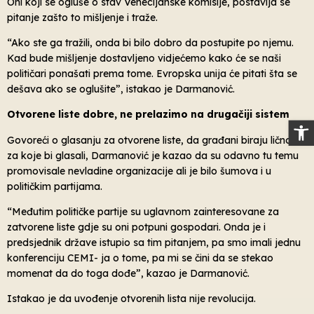
Oni koji se ogluše o stav Venecijanske komisije, postavlja se
pitanje zašto to mišljenje i traže.
“Ako ste ga tražili, onda bi bilo dobro da postupite po njemu.
Kad bude mišljenje dostavljeno vidjećemo kako će se naši
političari ponašati prema tome. Evropska unija će pitati šta se
dešava ako se oglušite”, istakao je Darmanović.
Otvorene liste dobre, ne prelazimo na drugačiji sistem
Op
Govoreći o glasanju za otvorene liste, da građani biraju ličnosti
za koje bi glasali, Darmanović je kazao da su odavno tu temu
promovisale nevladine organizacije ali je bilo šumova i u
političkim partijama.
“Međutim političke partije su uglavnom zainteresovane za
zatvorene liste gdje su oni potpuni gospodari. Onda je i
predsjednik države istupio sa tim pitanjem, pa smo imali jednu
konferenciju CEMI- ja o tome, pa mi se čini da se stekao
momenat da do toga dođe”, kazao je Darmanović.
Istakao je da uvođenje otvorenih lista nije revolucija.