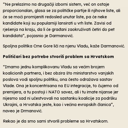
“Ne prelazimo na drugačiji izborni sistem, već on ostaje
proporcionalan, glasa se za političke partije ili njihove liste, ali
će se moći promijeniti redosled unutar liste, pa će neke
kandidate koji su popularniji lansirati u vrh liste. Zavisi od
rješenja na kraju, da li će građani zaokruživati četiri do pet
kandidata”, pojasnio je Darmanović.
Spoljna politika Crne Gore liči na njenu Vladu, kaže Darmanović.
Političari bez potrebe stvorili problem sa Hrvatskom
“Imamo jednu komplikovanu Vladu sa većim brojem
koalicionih partnera, i bez obzira što ministarstvo vanjskih
poslova vodi spoljnu politiku, ona često odražava sastav
Vlade. Ona je koncentrisana na EU integracije, to čujemo od
premijera, a tu postoji i NATO savez, ali i tu imate nijanse jer
nijesmo sad ni učestvovali na sastanku koalicije za podršku
Ukrajini, a Hrvatska jeste, kao i većina evropskih članica”,
naveo je Drmanović.
Rekao je da smo sami stvorili probleme sa Hrvatskom.