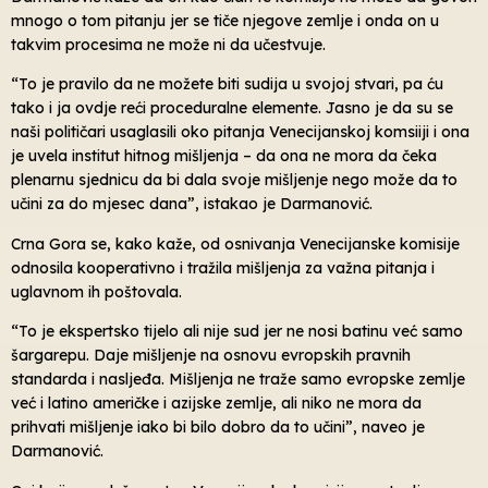
mnogo o tom pitanju jer se tiče njegove zemlje i onda on u
takvim procesima ne može ni da učestvuje.
“To je pravilo da ne možete biti sudija u svojoj stvari, pa ću
tako i ja ovdje reći proceduralne elemente. Jasno je da su se
naši političari usaglasili oko pitanja Venecijanskoj komsiiji i ona
je uvela institut hitnog mišljenja – da ona ne mora da čeka
plenarnu sjednicu da bi dala svoje mišljenje nego može da to
učini za do mjesec dana”, istakao je Darmanović.
Crna Gora se, kako kaže, od osnivanja Venecijanske komisije
odnosila kooperativno i tražila mišljenja za važna pitanja i
uglavnom ih poštovala.
“To je ekspertsko tijelo ali nije sud jer ne nosi batinu već samo
šargarepu. Daje mišljenje na osnovu evropskih pravnih
standarda i nasljeđa. Mišljenja ne traže samo evropske zemlje
već i latino američke i azijske zemlje, ali niko ne mora da
prihvati mišljenje iako bi bilo dobro da to učini”, naveo je
Darmanović.