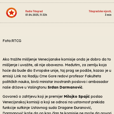
Radio Titograd
Titogradske vijesti
,
01.04.2025, 11:32h
3
min
Foto:RTCG
Ako tražite mišljenje Venecijanske komisije onda je dobro da to
mišljenje i uvažite, ali nije obavezno. Međutim, za zemlju koja
hoće da bude dio Evropske unije, taj prag se podiže, kazao je u
emisiji Link na Radiju Crne Gore redovi profesor Fakulteta
političkih nauka, bivši ministar inostranih poslova i ambasador
naše države u Vašingtonu
Srđan Darmanović
.
Govoreći o zahtjevu koji je premijer
Milojko Spajić
poslao
Venecijsnskoj komisiji a koji se odnosi na ustavnost prekida
funkcije sutkinje Ustavnog suda Dragane Đuranović,
Darmanović kaže da on kao član te komisije ne može da govori