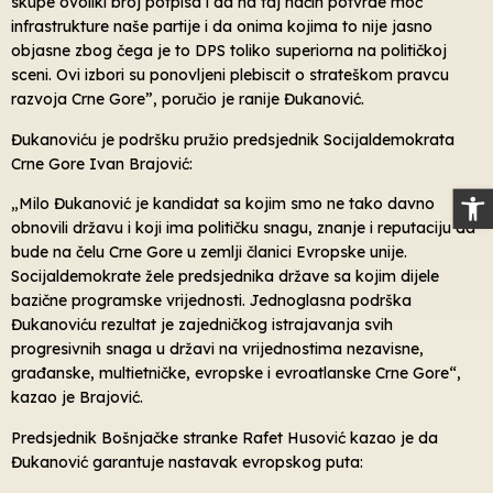
skupe ovoliki broj potpisa i da na taj način potvrde moć
infrastrukture naše partije i da onima kojima to nije jasno
objasne zbog čega je to DPS toliko superiorna na političkoj
sceni. Ovi izbori su ponovljeni plebiscit o strateškom pravcu
razvoja Crne Gore”, poručio je ranije Đukanović.
Đukanoviću je podršku pružio predsjednik Socijaldemokrata
Crne Gore Ivan Brajović:
Op
„Milo Đukanović je kandidat sa kojim smo ne tako davno
obnovili državu i koji ima političku snagu, znanje i reputaciju da
bude na čelu Crne Gore u zemlji članici Evropske unije.
Socijaldemokrate žele predsjednika države sa kojim dijele
bazične programske vrijednosti. Jednoglasna podrška
Đukanoviću rezultat je zajedničkog istrajavanja svih
progresivnih snaga u državi na vrijednostima nezavisne,
građanske, multietničke, evropske i evroatlanske Crne Gore“,
kazao je Brajović.
Predsjednik Bošnjačke stranke Rafet Husović kazao je da
Đukanović garantuje nastavak evropskog puta: