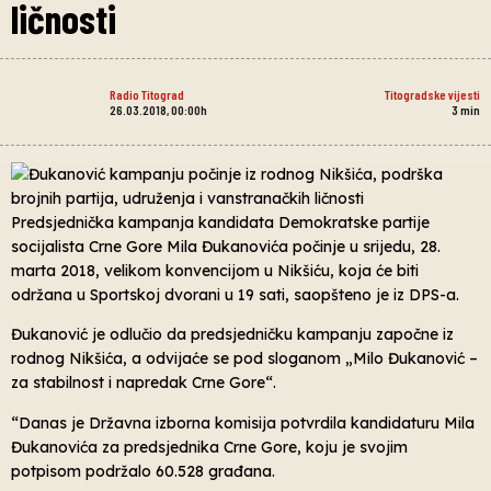
ličnosti
Radio Titograd
Titogradske vijesti
26.03.2018, 00:00h
3
min
Predsjednička kampanja kandidata Demokratske partije
socijalista Crne Gore Mila Đukanovića počinje u srijedu, 28.
marta 2018, velikom konvencijom u Nikšiću, koja će biti
održana u Sportskoj dvorani u 19 sati, saopšteno je iz DPS-a.
Đukanović je odlučio da predsjedničku kampanju započne iz
rodnog Nikšića, a odvijaće se pod sloganom „Milo Đukanović –
za stabilnost i napredak Crne Gore“.
“Danas je Državna izborna komisija potvrdila kandidaturu Mila
Đukanovića za predsjednika Crne Gore, koju je svojim
potpisom podržalo 60.528 građana.