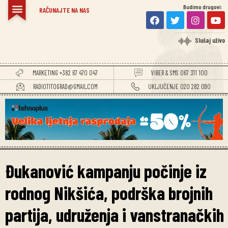
Budimo drugovi:
RAČUNAJTE NA NAS
Slušaj uživo
MARKETING +382 67 470 047
VIBER & SMS 067 311 100
RADIOTITOGRAD@GMAIL.COM
UKLJUČENJE 020 282 090
Đukanović kampanju počinje iz
rodnog Nikšića, podrška brojnih
partija, udruženja i vanstranačkih