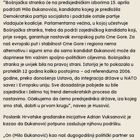
“Bošnjačka stranka će na predsjedničkim izborima 15. aprila
podržati Mila Đukanovića, kandidata kojeg je predložila
Demokratska partija socijalista i podržale ostale partije
vladajuće koalicije. Parlamentarna većina, u kojoj učestvuje
Bošnjačka stranka, treba da podrži zajedničkog kandidata koji,
prije svega, garantuje nastavak evropskog puta Crne Gore. Za
naš evropski put i stabilnost Crne Gore i regiona nema
alternativu i sigurni smo da samo kandidat Đukanović može da
doprinese tim važnim spoljno-političkim ciljevima. Bošnjačka
stranka je uvijek bila na pravoj strani. Istorija je to pokazala u
proteklih 12 godina koliko postojimo – od referenduma 2006.
godine, preko donošenja Ustava, do integracija države u NATO
savez i Evropsku uniju. Sve dosadašnje pobjede su bile
zajedničke i želimo taj trend demokratskih procesa da
nastavimo. Očekujemo da ćemo predsjednika države, iza kojeg
smo stali, dobiti u prvom krugu”, naveo je Husović.
Poslanik Hrvatske građanske inicijative Adrian Vuksanović je
kazao da Đukanović potpuno zaslužuje njihovu podršku.
„On (Milo Đukanović) kao naš dugogodišnji politički partner sa