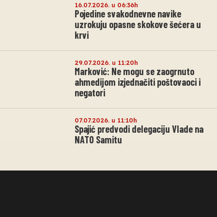
16.07.2026. u 06:36h
Pojedine svakodnevne navike
uzrokuju opasne skokove šećera u
krvi
29.07.2026. u 11:20h
Marković: Ne mogu se zaogrnuto
ahmedijom izjednačiti poštovaoci i
negatori
07.07.2026. u 11:10h
Spajić predvodi delegaciju Vlade na
NATO Samitu