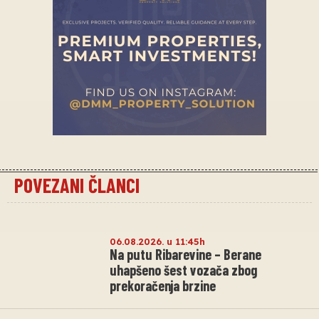
POVEZANI ČLANCI
06.08.2026. u 11:45h
Na putu Ribarevine – Berane
uhapšeno šest vozača zbog
prekoračenja brzine