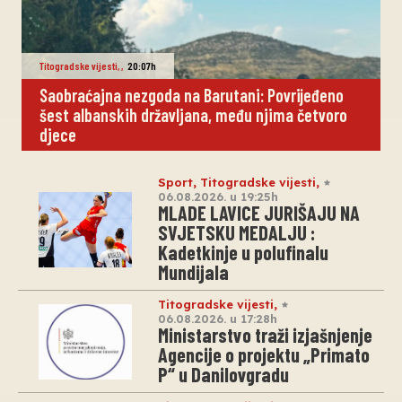
Titogradske vijesti
,
,
20:07h
Saobraćajna nezgoda na Barutani: Povrijeđeno
šest albanskih državljana, među njima četvoro
djece
Sport
,
Titogradske vijesti
,
06.08.2026. u 19:25h
MLADE LAVICE JURIŠAJU NA
SVJETSKU MEDALJU :
Kadetkinje u polufinalu
Mundijala
Titogradske vijesti
,
06.08.2026. u 17:28h
Ministarstvo traži izjašnjenje
Agencije o projektu „Primato
P“ u Danilovgradu