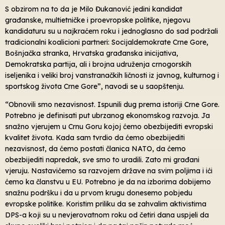
S obzirom na to da je Milo Đukanović jedini kandidat
građanske, multietničke i proevropske politike, njegovu
kandidaturu su u najkraćem roku i jednoglasno do sad podržali
tradicionalni koalicioni partneri: Socijaldemokrate Crne Gore,
Bošnjačka stranka, Hrvatska građanska inicijativa,
Demokratska partija, ali i brojna udruženja crnogorskih
iseljenika i veliki broj vanstranačkih ličnosti iz javnog, kulturnog i
sportskog života Crne Gore”, navodi se u saopštenju.
“Obnovili smo nezavisnost. Ispunili dug prema istoriji Crne Gore.
Potrebno je definisati put ubrzanog ekonomskog razvoja. Ja
snažno vjerujem u Crnu Goru kojoj ćemo obezbijediti evropski
kvalitet života. Kada sam tvrdio da ćemo obezbijediti
nezavisnost, da ćemo postati članica NATO, da ćemo
obezbijediti napredak, sve smo to uradili. Zato mi građani
vjeruju. Nastavićemo sa razvojem države na svim poljima i ići
ćemo ka članstvu u EU. Potrebno je da na izborima dobijemo
snažnu podršku i da u prvom krugu donesemo pobjedu
evropske politike. Koristim priliku da se zahvalim aktivistima
DPS-a koji su u nevjerovatnom roku od četiri dana uspjeli da