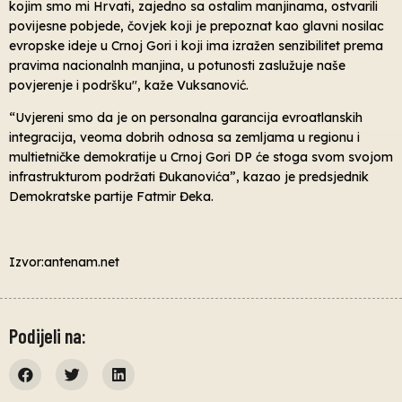
kojim smo mi Hrvati, zajedno sa ostalim manjinama, ostvarili
povijesne pobjede, čovjek koji je prepoznat kao glavni nosilac
evropske ideje u Crnoj Gori i koji ima izražen senzibilitet prema
pravima nacionalnh manjina, u potunosti zaslužuje naše
povjerenje i podršku'', kaže Vuksanović.
“Uvjereni smo da je on personalna garancija evroatlanskih
integracija, veoma dobrih odnosa sa zemljama u regionu i
multietničke demokratije u Crnoj Gori DP će stoga svom svojom
infrastrukturom podržati Đukanovića”, kazao je predsjednik
Demokratske partije Fatmir Đeka.
Izvor:antenam.net
Podijeli na: