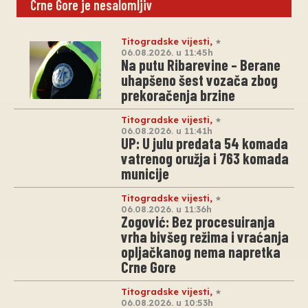
Crne Gore je nesalomljiv
Titogradske vijesti
,
06.08.2026. u 11:45h
Na putu Ribarevine – Berane
uhapšeno šest vozača zbog
prekoračenja brzine
Titogradske vijesti
,
06.08.2026. u 11:41h
UP: U julu predata 54 komada
vatrenog oružja i 763 komada
municije
Titogradske vijesti
,
06.08.2026. u 11:36h
Zogović: Bez procesuiranja
vrha bivšeg režima i vraćanja
opljačkanog nema napretka
Crne Gore
Titogradske vijesti
,
06.08.2026. u 10:53h