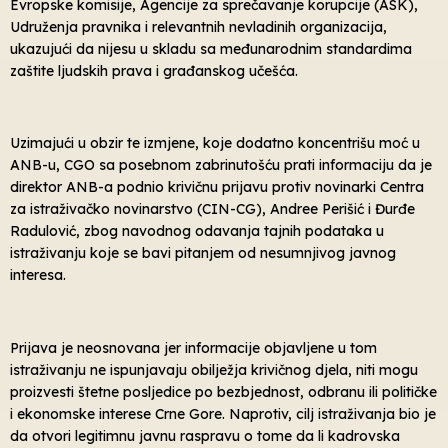
Evropske komisije, Agencije za sprečavanje korupcije (ASK),
Udruženja pravnika i relevantnih nevladinih organizacija,
ukazujući da nijesu u skladu sa međunarodnim standardima
zaštite ljudskih prava i građanskog učešća.
Uzimajući u obzir te izmjene, koje dodatno koncentrišu moć u
ANB-u, CGO sa posebnom zabrinutošću prati informaciju da je
direktor ANB-a podnio krivičnu prijavu protiv novinarki Centra
za istra
živačko novinarstvo (C
IN-CG), Andree Perišić i Đurđe
Radulović, zbog navodnog odavanja tajnih podataka u
istraživanju koje se bavi pitanjem od nesumnjivog javnog
interesa.
Prijava je neosnovana jer informacije objavljene u tom
istraživanju ne ispunjavaju obilježja krivičnog djela, niti mogu
proizvesti štetne posljedice po bezbjednost, odbranu ili političke
i ekonomske interese Crne Gore. Naprotiv, cilj istraživanja bio je
da otvori legitimnu javnu raspravu o tome da li kadrovska