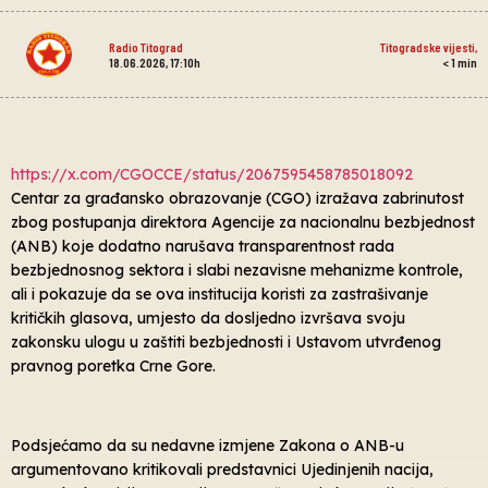
Radio Titograd
Titogradske vijesti
,
18.06.2026, 17:10h
< 1
min
https://x.com/CGOCCE/status/
2067595458785018092
Centar za građansko obrazovanje (CGO) izražava zabrinutost
zbog postupanja direktora Agencije za nacionalnu bezbjednost
(ANB) koje dodatno narušava transparentnost rada
bezbjednosnog sektora i slabi nezavisne mehanizme kontrole,
ali i pokazuje da se ova institucija koristi za zastrašivanje
kritičkih glasova, umjesto da dosljedno izvršava svoju
zakonsku ulogu u zaštiti bezbjednosti i Ustavom utvrđenog
pravnog poretka Crne Gore.
Podsjećamo da su nedavne izmjene Zakona o ANB-u
argumentovano kritikovali predstavnici Ujedinjenih nacija,