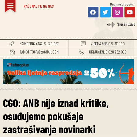
Budimo drugovi:
RAČUNAJTE NA NAS
Slušaj uživo
MARKETING +382 67 470 047
VIBER & SMS 067 311 100
RADIOTITOGRAD@GMAIL.COM
UKLJUČENJE 020 282 090
CGO: ANB nije iznad kritike,
osuđujemo pokušaje
zastrašivanja novinarki