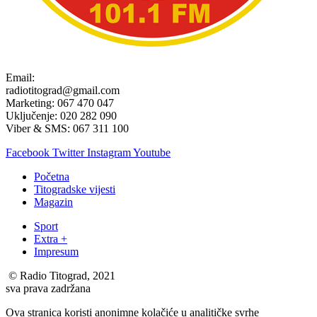
Email:
radiotitograd@gmail.com
Marketing: 067 470 047
Uključenje: 020 282 090
Viber & SMS: 067 311 100
Facebook
Twitter
Instagram
Youtube
Početna
Titogradske vijesti
Magazin
Sport
Extra +
Impresum
© Radio Titograd, 2021
sva prava zadržana
Ova stranica koristi anonimne kolačiće u analitičke svrhe