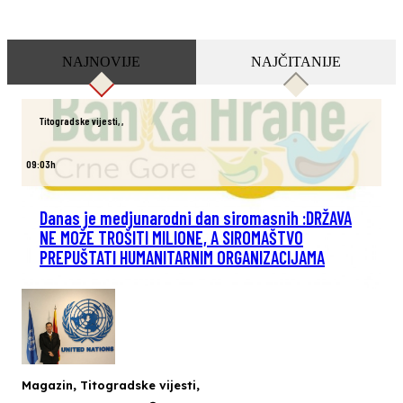
NAJNOVIJE
NAJČITANIJE
Titogradske vijesti
,
,
09:03h
Danas je medjunarodni dan siromasnih :DRŽAVA
NE MOŽE TROŠITI MILIONE, A SIROMAŠTVO
PREPUŠTATI HUMANITARNIM ORGANIZACIJAMA
Magazin
,
Titogradske vijesti
,