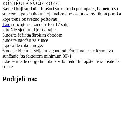
KONTROLA SVOJE KOŽE!
Savjeti koji su dati u brošuri su kako da postupate „Pametno sa
suncem”, pa je tako u njoj i nabrojano osam osnovnih preporuka
koje treba obavezno poštovati:
1.ne
sunčajte se između 10 i 17 sati,
2.tražite sjenku ili je stvarajte,
3.nosite šešir sa širokim obodom,
4.nosite naočari za sunce,
5.pokrijte ruke i noge,
6.nosite bijelu ili svijetlu laganu odjeću, 7.nanesite kremu za
sunčanje (sa faktorom minimum 30) i
8.bebe mlađe od godinu dana vrlo malo ili uopšte ne iznosite na
sunce.
Podijeli na: