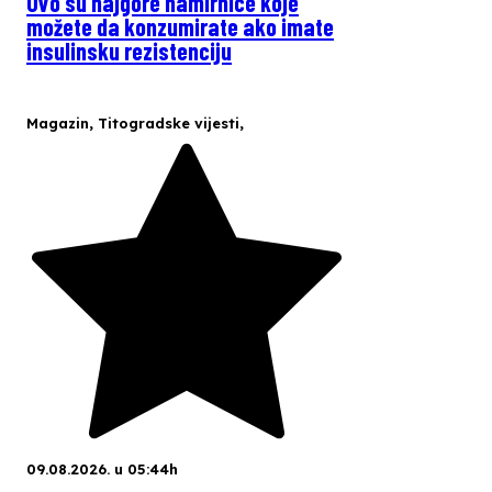
Ovo su najgore namirnice koje
možete da konzumirate ako imate
insulinsku rezistenciju
Magazin
,
Titogradske vijesti
,
09.08.2026. u 05:44h