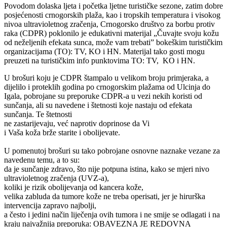
Povodom dolaska ljeta i početka ljetne turističke sezone, zatim dobre
posjećenosti crnogorskih plaža, kao i tropskih temperatura i visokog
nivoa ultravioletnog zračenja, Crnogorsko društvo za borbu protiv
raka (CDPR) poklonilo je edukativni materijal „Čuvajte svoju kožu
od neželjenih efekata sunca, može vam trebati” bokeškim turističkim
organizacijama (TO): TV, KO i HN. Materijal tako gosti mogu
preuzeti na turističkim info punktovima TO: TV, KO i HN.
U brošuri koju je CDPR štampalo u velikom broju primjeraka, a
dijelilo i proteklih godina po crnogorskim plažama od Ulcinja do
Igala, pobrojane su preporuke CDPR-a u vezi nekih koristi od
sunčanja, ali su navedene i štetnosti koje nastaju od efekata
sunčanja. Te štetnosti
ne zastarijevaju, već naprotiv doprinose da Vi
i Vaša koža brže starite i obolijevate.
U pomenutoj brošuri su tako pobrojane osnovne naznake vezane za
navedenu temu, a to su:
da je sunčanje zdravo, što nije potpuna istina, kako se mjeri nivo
ultravioletnog zračenja (UVZ-a),
koliki je rizik obolijevanja od kancera kože,
velika zabluda da tumore kože ne treba operisati, jer je hirurška
intervencija zapravo najbolji,
a često i jedini način liječenja ovih tumora i ne smije se odlagati i na
kraju najvažnija preporuka: OBAVEZNA JE REDOVNA