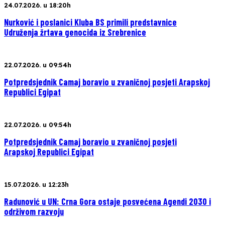
24.07.2026. u 18:20h
Nurković i poslanici Kluba BS primili predstavnice
Udruženja žrtava genocida iz Srebrenice
22.07.2026. u 09:54h
Potpredsjednik Camaj boravio u zvaničnoj posjeti Arapskoj
Republici Egipat
22.07.2026. u 09:54h
Potpredsjednik Camaj boravio u zvaničnoj posjeti
Arapskoj Republici Egipat
15.07.2026. u 12:23h
Radunović u UN: Crna Gora ostaje posvećena Agendi 2030 i
održivom razvoju