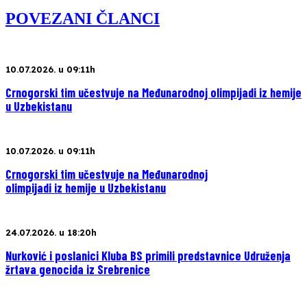
POVEZANI ČLANCI
10.07.2026. u 09:11h
Crnogorski tim učestvuje na Međunarodnoj olimpijadi iz hemije
u Uzbekistanu
10.07.2026. u 09:11h
Crnogorski tim učestvuje na Međunarodnoj
olimpijadi iz hemije u Uzbekistanu
24.07.2026. u 18:20h
Nurković i poslanici Kluba BS primili predstavnice Udruženja
žrtava genocida iz Srebrenice