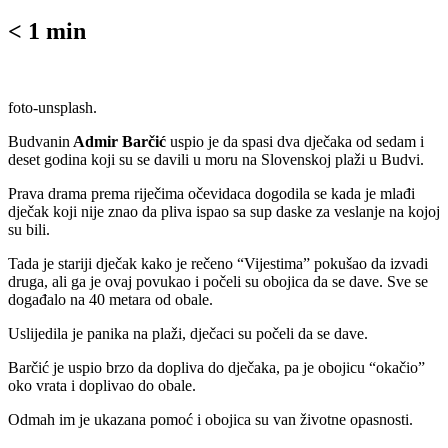
< 1
min
foto-unsplash.
Budvanin
Admir Barčić
uspio je da spasi dva dječaka od sedam i
deset godina koji su se davili u moru na Slovenskoj plaži u Budvi.
Prava drama prema riječima očevidaca dogodila se kada je mlađi
dječak koji nije znao da pliva ispao sa sup daske za veslanje na kojoj
su bili.
Tada je stariji dječak kako je rečeno “Vijestima” pokušao da izvadi
druga, ali ga je ovaj povukao i počeli su obojica da se dave. Sve se
događalo na 40 metara od obale.
Uslijedila je panika na plaži, dječaci su počeli da se dave.
Barčić je uspio brzo da dopliva do dječaka, pa je obojicu “okačio”
oko vrata i doplivao do obale.
Odmah im je ukazana pomoć i obojica su van životne opasnosti.