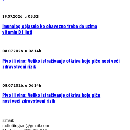
19.07.2026. u 05:52h
Imunolog objasnio ko obavezno treba da uzima
vitamin D i ljeti
08.07.2026. u 06:14h
Pivo ili vino: Veliko istraživanje otkriva koje piće nosi veći
zdravstveni rizik
08.07.2026. u 06:14h
Pivo ili vino: Veliko istraživanje otkriva koje piće
nosi veći zdravstveni rizik
Email:
radiotitograd@gmail.com