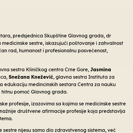
ra, predsjednica Skupštine Glavnog grada, dr
za medicinske sestre, iskazujući poštovanje i zahvalnost
čan rad, humanost i profesionalnu posvećenost,
lavna sestra Kliničkog centra Crne Gore,
Jasmina
ica,
Snežana Knežević
, glavna sestra Instituta za
za edukaciju medincinskih sestara Centra za nauku
 hitnu pomoć Glavnog grada.
ke profesije, izazovima sa kojima se medicinske sestre
nažnije društvene afirmacije profesije koja predstavlja
stema.
e sestre nijesu samo dio zdravstvenog sistema, već