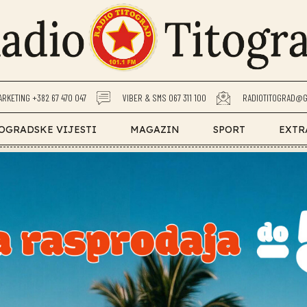
ARKETING +382 67 470 047
VIBER & SMS 067 311 100
RADIOTITOGRAD@G
OGRADSKE VIJESTI
MAGAZIN
SPORT
EXTR