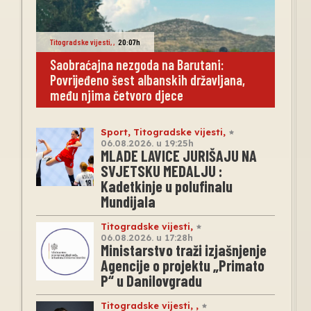
Titogradske vijesti
,
,
20:07h
Saobraćajna nezgoda na Barutani:
Povrijeđeno šest albanskih državljana,
među njima četvoro djece
Sport
,
Titogradske vijesti
,
06.08.2026. u 19:25h
MLADE LAVICE JURIŠAJU NA
SVJETSKU MEDALJU :
Kadetkinje u polufinalu
Mundijala
Titogradske vijesti
,
06.08.2026. u 17:28h
Ministarstvo traži izjašnjenje
Agencije o projektu „Primato
P“ u Danilovgradu
Titogradske vijesti
,
,