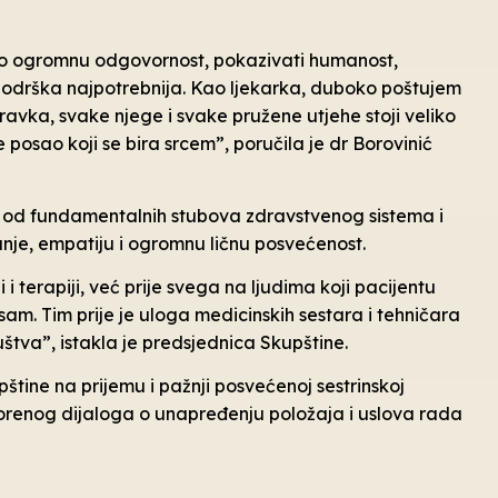
vno ogromnu odgovornost, pokazivati humanost,
 podrška najpotrebnija. Kao ljekarka, duboko poštujem
oravka, svake njege i svake pružene utjehe stoji veliko
 posao koji se bira srcem”, poručila je dr Borovinić
n od fundamentalnih stubova zdravstvenog sistema i
anje, empatiju i ogromnu ličnu posvećenost.
 terapiji, već prije svega na ljudima koji pacijentu
 sam. Tim prije je uloga medicinskih sestara i tehničara
uštva”, istakla je predsjednica Skupštine.
štine na prijemu i pažnji posvećenoj sestrinskoj
 otvorenog dijaloga o unapređenju položaja i uslova rada