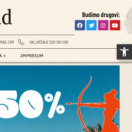
Budimo drugovi:
MAIL.COM
UKLJUČENJE 020 282 090
Op
A +
IMPRESUM