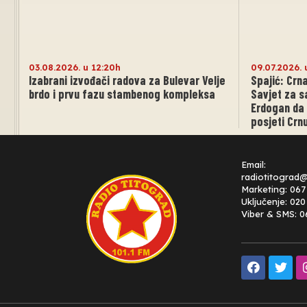
03.08.2026. u 12:20h
09.07.2026. 
Izabrani izvođači radova za Bulevar Velje
Spajić: Crn
brdo i prvu fazu stambenog kompleksa
Savjet za s
Erdogan da
posjeti Crn
Email:
radiotitograd
Marketing: 067
Uključenje: 02
Viber & SMS: 0