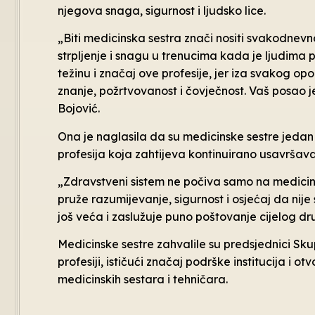
njegova snaga, sigurnost i ljudsko lice.
„Biti medicinska sestra znači nositi svakodne
strpljenje i snagu u trenucima kada je ljudima
težinu i značaj ove profesije, jer iza svakog op
znanje, požrtvovanost i čovječnost. Vaš posao je
Bojović.
Ona je naglasila da su medicinske sestre jeda
profesija koja zahtijeva kontinuirano usavršav
„Zdravstveni sistem ne počiva samo na medicini i
pruže razumijevanje, sigurnost i osjećaj da nije
još veća i zaslužuje puno poštovanje cijelog dr
Medicinske sestre zahvalile su predsjednici Skup
profesiji, ističući značaj podrške institucija i
medicinskih sestara i tehničara.