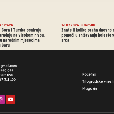
u 12:42h
16.07.2026. u 06:50h
a Gora i Turska osnivaju
Znate li koliko oraha dnevno
aradnju na visokom nivou,
pomoći u snižavanju holesterol
 u narednim mjesecima
srca
u Goru
@gmail.com
 470 047
Početna
0 282 090
67 311 100
Titogradske vijesti
Magazin