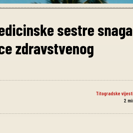
edicinske sestre snaga
lice zdravstvenog
Titogradske vijest
2
mi