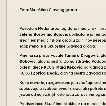
Foto: Skupština Glavnog grada
Povodom Međunarodnog dana medicinskih sesta
Jelena Borovinić Bojović
upriličila je prijem 
srednjem medicinskom osoblju za njihov nesebi
saopšteno je iz Skupštine Glavnog grada.
Prijemu su prisustvovale
Tamara Dragović
, g
Đoković
, glavna sestra Doma zdravlja Podgor
bolesti djece KCCG,
Maja Keković
, saradnica 
KCCG i
Zorica Dedić,
glavna sestra Zavoda za
Kako navode, razgovarano je o značaju sestrins
suočavaju u svakodnevnom radu, ali i potrebi s
jedan od najvažnijih oslonaca zdravstvenog si
Predsjednica Skupštine istakla je da medicinsk