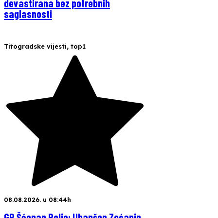
devastirana bez potrebnih
saglasnosti
Titogradske vijesti
,
top1
08.08.2026. u 08:44h
GP Šćepan Polje: Uhapšen Zećanin,