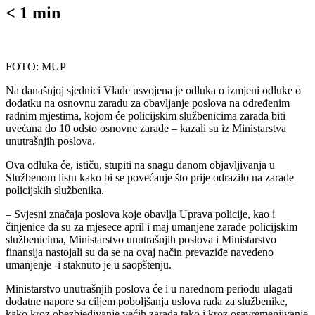
< 1
min
FOTO: MUP
Na današnjoj sjednici Vlade usvojena je odluka o izmjeni odluke o
dodatku na osnovnu zaradu za obavljanje poslova na određenim
radnim mjestima, kojom će policijskim službenicima zarada biti
uvećana do 10 odsto osnovne zarade – kazali su iz Ministarstva
unutrašnjih poslova.
Ova odluka će, ističu, stupiti na snagu danom objavljivanja u
Službenom listu kako bi se povećanje što prije odrazilo na zarade
policijskih službenika.
– Svjesni značaja poslova koje obavlja Uprava policije, kao i
činjenice da su za mjesece april i maj umanjene zarade policijskim
službenicima, Ministarstvo unutrašnjih poslova i Ministarstvo
finansija nastojali su da se na ovaj način prevaziđe navedeno
umanjenje -i staknuto je u saopštenju.
Ministarstvo unutrašnjih poslova će i u narednom periodu ulagati
dodatne napore sa ciljem poboljšanja uslova rada za službenike,
kako kroz obezbjeđivanje većih zarada tako i kroz osavremenjivanje