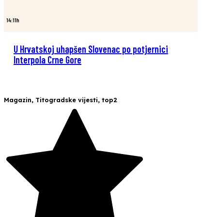
14:11h
U Hrvatskoj uhapšen Slovenac po potjernici
Interpola Crne Gore
Magazin
,
Titogradske vijesti
,
top2