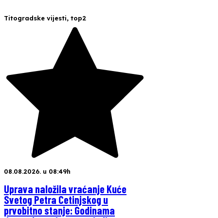
Titogradske vijesti
,
top2
08.08.2026. u 08:49h
Uprava naložila vraćanje Kuće
Svetog Petra Cetinjskog u
prvobitno stanje: Godinama