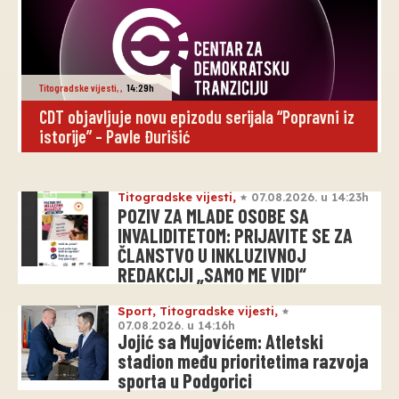
Titogradske vijesti
,
,
14:29h
CDT objavljuje novu epizodu serijala “Popravni iz
istorije” – Pavle Đurišić
Titogradske vijesti
,
07.08.2026. u 14:23h
POZIV ZA MLADE OSOBE SA
INVALIDITETOM: PRIJAVITE SE ZA
ČLANSTVO U INKLUZIVNOJ
REDAKCIJI „SAMO ME VIDI“
Sport
,
Titogradske vijesti
,
07.08.2026. u 14:16h
Jojić sa Mujovićem: Atletski
stadion među prioritetima razvoja
sporta u Podgorici