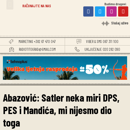
Budimo drugovi:
RAČUNAJTE NA NAS
Slušaj uživo
MARKETING +382 67 470 047
VIBER & SMS 067 311 100
RADIOTITOGRAD@GMAIL.COM
UKLJUČENJE 020 282 090
Abazović: Satler neka miri DPS,
PES i Mandića, mi nijesmo dio
toga