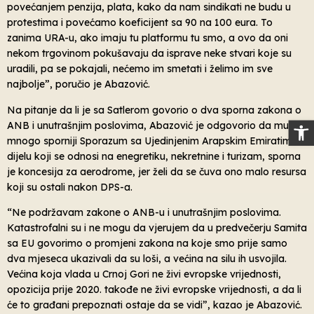
povećanjem penzija, plata, kako da nam sindikati ne budu u
protestima i povećamo koeficijent sa 90 na 100 eura. To
zanima URA-u, ako imaju tu platformu tu smo, a ovo da oni
nekom trgovinom pokušavaju da isprave neke stvari koje su
uradili, pa se pokajali, nećemo im smetati i želimo im sve
najbolje”, poručio je Abazović.
Na pitanje da li je sa Satlerom govorio o dva sporna zakona o
Op
ANB i unutrašnjim poslovima, Abazović je odgovorio da mu je
mnogo sporniji Sporazum sa Ujedinjenim Arapskim Emiratima u
dijelu koji se odnosi na enegretiku, nekretnine i turizam, sporna
je koncesija za aerodrome, jer želi da se čuva ono malo resursa
koji su ostali nakon DPS-a.
“Ne podržavam zakone o ANB-u i unutrašnjim poslovima.
Katastrofalni su i ne mogu da vjerujem da u predvečerju Samita
sa EU govorimo o promjeni zakona na koje smo prije samo
dva mjeseca ukazivali da su loši, a većina na silu ih usvojila.
Većina koja vlada u Crnoj Gori ne živi evropske vrijednosti,
opozicija prije 2020. takođe ne živi evropske vrijednosti, a da li
će to građani prepoznati ostaje da se vidi”, kazao je Abazović.