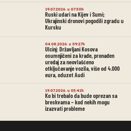
19.07.2026. u 07:50h
Ruski udari na Kijev i Sumi;
Ukrajinski dronovi pogodili zgradu u
Kursku
04.08.2026. u 09:27h
Ulcinj: Državljani Kosova
osumnjičeni za krađe, pronađen
uređaj za neovlašćeno
otključavanje vozila, više od 4.000
eura, oduzet Audi
19.07.2026. u 05:41h
Ko bi trebalo da bude oprezan sa
breskvama – kod nekih mogu
izazvati probleme