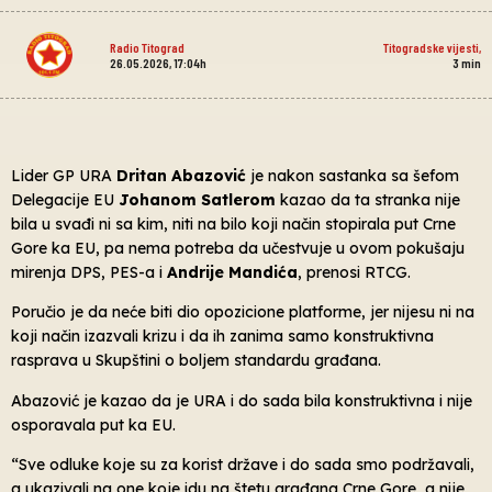
Radio Titograd
Titogradske vijesti
,
26.05.2026, 17:04h
3
min
Lider GP URA
Dritan Abazović
je nakon sastanka sa šefom
Delegacije EU
Johanom Satlerom
kazao da ta stranka nije
bila u svađi ni sa kim, niti na bilo koji način stopirala put Crne
Gore ka EU, pa nema potreba da učestvuje u ovom pokušaju
mirenja DPS, PES-a i
Andrije Mandića
, prenosi RTCG.
Poručio je da neće biti dio opozicione platforme, jer nijesu ni na
koji način izazvali krizu i da ih zanima samo konstruktivna
rasprava u Skupštini o boljem standardu građana.
Abazović je kazao da je URA i do sada bila konstruktivna i nije
osporavala put ka EU.
“Sve odluke koje su za korist države i do sada smo podržavali,
a ukazivali na one koje idu na štetu građana Crne Gore, a nije