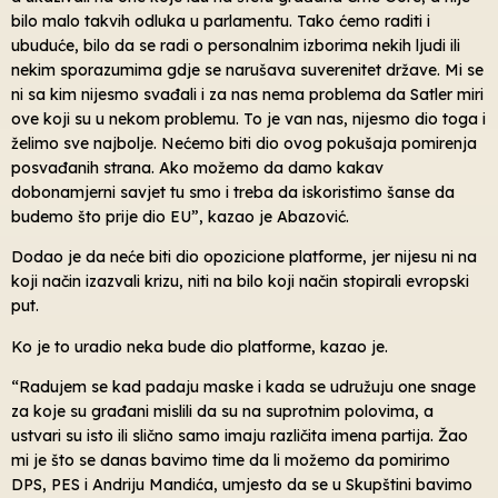
bilo malo takvih odluka u parlamentu. Tako ćemo raditi i
ubuduće, bilo da se radi o personalnim izborima nekih ljudi ili
nekim sporazumima gdje se narušava suverenitet države. Mi se
ni sa kim nijesmo svađali i za nas nema problema da Satler miri
ove koji su u nekom problemu. To je van nas, nijesmo dio toga i
želimo sve najbolje. Nećemo biti dio ovog pokušaja pomirenja
posvađanih strana. Ako možemo da damo kakav
dobonamjerni savjet tu smo i treba da iskoristimo šanse da
budemo što prije dio EU”, kazao je Abazović.
Dodao je da neće biti dio opozicione platforme, jer nijesu ni na
koji način izazvali krizu, niti na bilo koji način stopirali evropski
put.
Ko je to uradio neka bude dio platforme, kazao je.
“Radujem se kad padaju maske i kada se udružuju one snage
za koje su građani mislili da su na suprotnim polovima, a
ustvari su isto ili slično samo imaju različita imena partija. Žao
mi je što se danas bavimo time da li možemo da pomirimo
DPS, PES i Andriju Mandića, umjesto da se u Skupštini bavimo