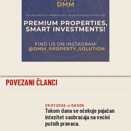
POVEZANI ČLANCI
29.07.2026. u 06:50h
Tokom dana se očekuje pojačan
intezitet saobraćaja na većini
putnih pravaca.