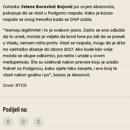
Ostavka
Jelene Borovinić Bojović
po ocjeni Abazovića,
pokazuje da se vlast u Podgorici raspala. Kako je kazao
raspala se onog trenutka kada se DNP izašla.
“Nemaju legitimitet i to je svakom jasno. Zašto se ona odlučila
da to uradi, možda je vidjela da brod tone pa želi da se preseli
u Vladu, nemam ništa protiv. Vlast se raspala, mogu da je drže
na vještačko disanje do izbora 2027. Ako bude bilo volje
možda se okupe odbornici, pa nešto i urade u ovom
međuperiodu. Šta su očekivali nakon prevare koju je uradio
Pokret za Podgoricu, kako sijete tako žanjete, i evo kraj te
vlasti nakon godinu i po”, kazao je Abazović.
Izvor: RTCG
Podijeli na: