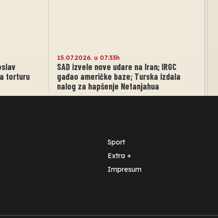
15.07.2026. u 07:33h
oslav
SAD izvele nove udare na Iran; IRGC
a torturu
gađao američke baze; Turska izdala
nalog za hapšenje Netanjahua
Sport
Extra +
Impresum