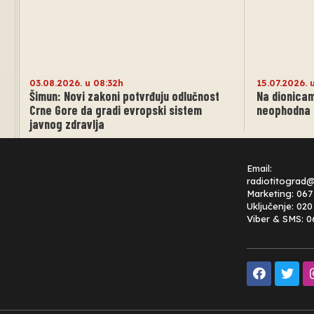
03.08.2026. u 08:32h
15.07.2026. 
Šimun: Novi zakoni potvrđuju odlučnost
Na dionicam
Crne Gore da gradi evropski sistem
neophodna 
javnog zdravlja
Email:
radiotitograd
Marketing: 067
Uključenje: 02
Viber & SMS: 0