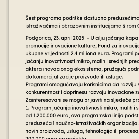
Šest programa podrške dostupno preduzećima,
istraživačima i obrazovnim institucijama širom 
Podgorica, 23. april 2025. – U cilju jačanja ka
promocije inovacione kulture, Fond za inovacij
ukupne vrijednosti 2.4 miliona eura. ​Programi 
jačanju inovativnosti mikro, malih i srednjih pr
aktera inovacionog ekosistema, pružajući podr
do komercijalizacije proizvoda ili usluge.​
Programi omogućavaju korisnicima da razviju s
konkurentnost i doprinesu razvoju inovacione za
Zainteresovani se mogu prijaviti na sljedeće 
1. Program jačanja inovativnosti mikro, malih 
od 1.200.000 eura, ova programska linija podsti
preduzeća i naučno-istraživačkih organizacija.
novih proizvoda, usluga, tehnologija ili proces
200.000 eura po projektu.