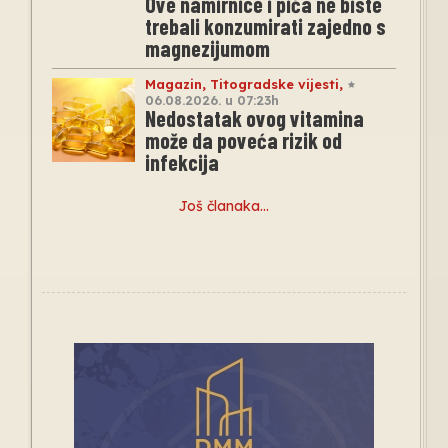
Ove namirnice i pića ne biste
trebali konzumirati zajedno s
magnezijumom
Magazin
,
Titogradske vijesti
,
06.08.2026. u 07:23h
Nedostatak ovog vitamina
može da poveća rizik od
infekcija
Još članaka…