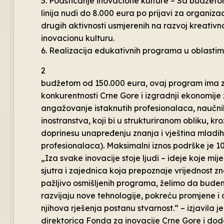
5. Podsticanje inovacione kulture – Sa budže
linija nudi do 8.000 eura po prijavi za organiza
drugih aktivnosti usmjerenih na razvoj kreativno
inovacionu kulturu.
6. Realizacija edukativnih programa u oblastim
2
budžetom od 150.000 eura, ovaj program ima za
konkurentnosti Crne Gore i izgradnji ekonomije
angažovanje istaknutih profesionalaca, naučnika
inostranstva, koji bi u strukturiranom obliku, k
doprinesu unapređenju znanja i vještina mladih 
profesionalaca). Maksimalni iznos podrške je 1
„Iza svake inovacije stoje ljudi – ideje koje mij
sjutra i zajednica koja prepoznaje vrijednost zn
pažljivo osmišljenih programa, želimo da budem
razvijaju nove tehnologije, pokreću promjene i o
njihova rješenja postanu stvarnost.“ – izjavila
direktorica Fonda za inovacije Crne Gore i doda