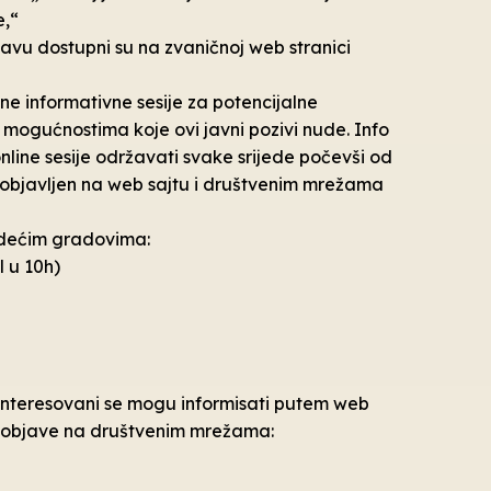
e,“
avu dostupni su na zvaničnoj web stranici
ne informativne sesije za potencijalne
 mogućnostima koje ovi javni pozivi nude. Info
nline sesije održavati svake srijede počevši od
ti objavljen na web sajtu i društvenim mrežama
jedećim gradovima:
l u 10h)
ainteresovani se mogu informisati putem web
i objave na društvenim mrežama: