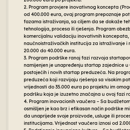
2. Program provjere inovativnog koncepta (Pro
od 400.000 eura, ovaj program prepoznaje pot
fazama istraživanja, sa ciljem da se dokaže tehni
tehnologija, procesa ili rješenja. Program obez
komercijalnu validaciju inovativnih koncepata, 
naučnoistraživačkih institucija za istraživanje i
20.000 do 40.000 eura.
3. Program podrške ranoj fazi razvoja startap
namijenjen je unapređenju startap zajednice u C
postojećih i novih startap preduzeća. Na progra
preduzeća koji razvijaju rješenja sa visokim po
vrijednosti do 35.000 eura po projektu im omog
podršku koja je izuzetno značajna u ovoj fazi r
4. Program inovacionih vaučera – Sa budžetom
osmišljen je kao brz i efikasan način podrške m
da unaprijede svoje proizvode, usluge ili proc
institucijama. Vrijednost vaučera iznosi od 2.00