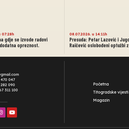
u 07:28h
08.07.2026. u 14:11h
a gdje se izvode radovi
Presuda: Petar Lazović i Jug
dodatna opreznost.
Raičević oslobođeni optužbi z
@gmail.com
 470 047
Početna
0 282 090
67 311 100
Titogradske vijesti
Magazin