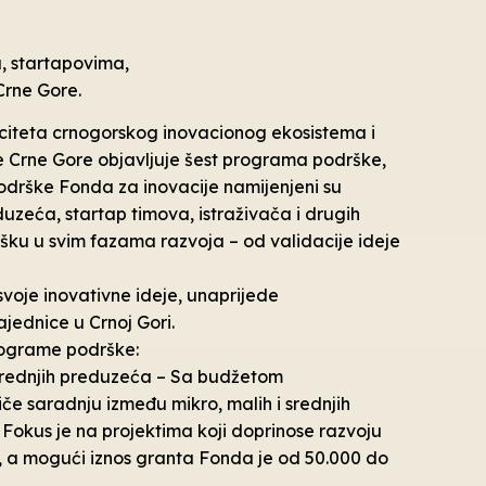
 startapovima,
Crne Gore.
paciteta crnogorskog inovacionog ekosistema i
e Crne Gore objavljuje šest programa podrške,
podrške Fonda za inovacije namijenjeni su
eduzeća, startap timova, istraživača i drugih
šku u svim fazama razvoja – od validacije ideje
voje inovativne ideje, unaprijede
jednice u Crnoj Gori.
programe podrške:
i srednjih preduzeća – Sa budžetom
če saradnju između mikro, malih i srednjih
 Fokus je na projektima koji doprinose razvoju
a, a mogući iznos granta Fonda je od 50.000 do