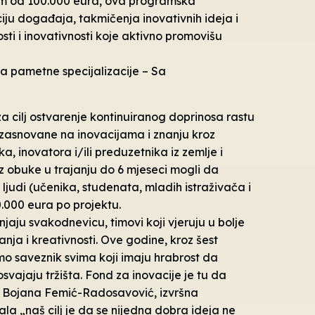
tom od 100.000 eura, ova programska
ciju događaja, takmičenja inovativnih ideja i
sti i inovativnosti koje aktivno promovišu
a pametne specijalizacije – Sa
 cilj ostvarenje kontinuiranog doprinosa rastu
 zasnovane na inovacijama i znanju kroz
, inovatora i/ili preduzetnika iz zemlje i
roz obuke u trajanju do 6 mjeseci mogli da
ljudi (učenika, studenata, mladih istraživača i
0.000 eura po projektu.
enjaju svakodnevicu, timovi koji vjeruju u bolje
anja i kreativnosti. Ove godine, kroz šest
o saveznik svima koji imaju hrabrost da
svajaju tržišta. Fond za inovacije je tu da
 je Bojana Femić-Radosavović, izvršna
la „naš cilj je da se nijedna dobra ideja ne