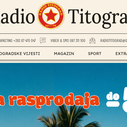
ARKETING +382 67 470 047
VIBER & SMS 067 311 100
RADIOTITOGRAD@G
OGRADSKE VIJESTI
MAGAZIN
SPORT
EXTR