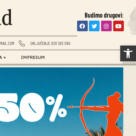
Budimo drugovi:
MAIL.COM
UKLJUČENJE 020 282 090
Op
A +
IMPRESUM