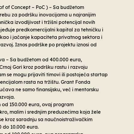
of of Concept – PoC ) – Sa budžetom
rebu za podršku inovacijama u najranijim
čka izvodljivost i tržišni potencijal novih
bjeđuje predkomercijalni kapital za tehničku i
kao i jačanje kapaciteta privatnog sektora i
 razvoj. Iznos podrške po projektu iznosi od
ova – Sa budžetom od 400.000 eura,
rnoj Gori kroz podršku rastu i razvoju
m se mogu prijaviti timovi ili postojeća startap
tencijalom rasta na tržištu. Grant Fonda
ućava ne samo finansijsku, već i mentorsku
azvoja.
 od 150.000 eura, ovaj program
ikro, malim i srednjim preduzećima koja žele
ese kroz saradnju sa naučnoistraživačkim
0 do 10.000 eura.