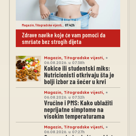
Magazin
,
Titogradske vijesti
,
,
07:42h
Zdrave navike koje će vam pomoći da
smršate bez strogih dijeta
Magazin
,
Titogradske vijesti
,
06.08.2026. u 07:38h
Kokice ili studentski miks:
Nutricionisti otkrivaju šta je
bolji izbor za šećer u krvi
Magazin
,
Titogradske vijesti
,
06.08.2026. u 07:32h
Vrućine i PMS: Kako ublažiti
neprijatne simptome na
visokim temperaturama
Magazin
,
Titogradske vijesti
,
06.08.2026. u 07:27h