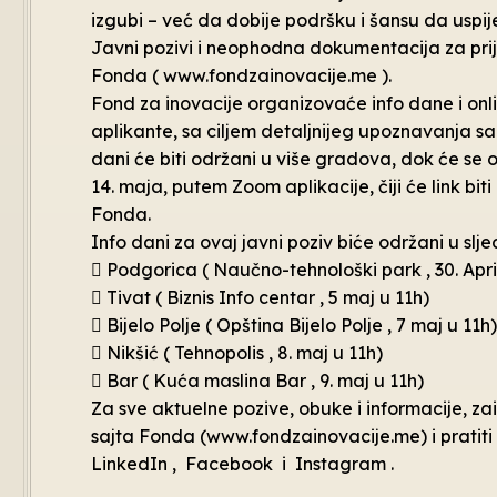
izgubi – već da dobije podršku i šansu da uspij
Javni pozivi i neophodna dokumentacija za prij
Fonda ( www.fondzainovacije.me ).
Fond za inovacije organizovaće info dane i onli
aplikante, sa ciljem detaljnijeg upoznavanja sa
dani će biti održani u više gradova, dok će se o
14. maja, putem Zoom aplikacije, čiji će link bi
Fonda.
Info dani za ovaj javni poziv biće održani u sl
 Podgorica ( Naučno-tehnološki park , 30. Apri
 Tivat ( Biznis Info centar , 5 maj u 11h)
 Bijelo Polje ( Opština Bijelo Polje , 7 maj u 11h)
 Nikšić ( Tehnopolis , 8. maj u 11h)
 Bar ( Kuća maslina Bar , 9. maj u 11h)
Za sve aktuelne pozive, obuke i informacije, z
sajta Fonda (www.fondzainovacije.me) i pratit
LinkedIn , Facebook i Instagram .