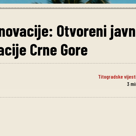
inovacije: Otvoreni javn
acije Crne Gore
Titogradske vijest
3
mi