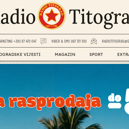
ARKETING +382 67 470 047
VIBER & SMS 067 311 100
RADIOTITOGRAD@G
OGRADSKE VIJESTI
MAGAZIN
SPORT
EXTR