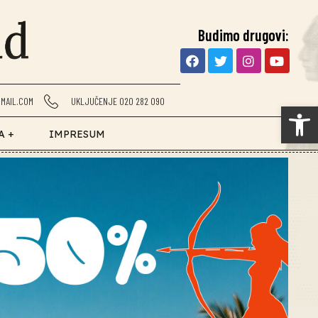
Budimo drugovi:
MAIL.COM
UKLJUČENJE 020 282 090
Op
A +
IMPRESUM