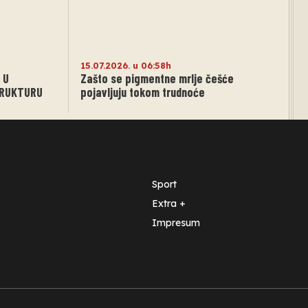
15.07.2026. u 06:58h
 U
Zašto se pigmentne mrlje češće
TRUKTURU
pojavljuju tokom trudnoće
Sport
Extra +
Impresum