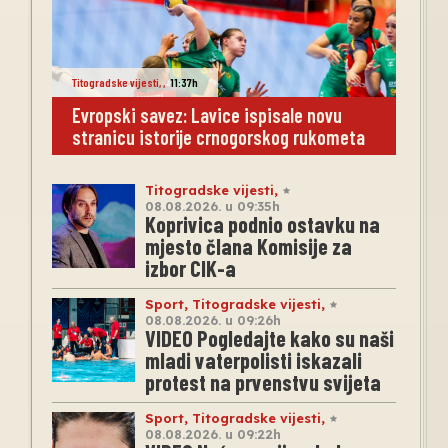
Titogradske vijesti
,
,
11:37h
Evropski savez: Lavice ispisale novu
stranicu istorije crnogorskog rukometa
Titogradske vijesti
,
08.08.2026. u 09:35h
Koprivica podnio ostavku na
mjesto člana Komisije za
izbor CIK-a
Sport
,
Titogradske vijesti
,
08.08.2026. u 09:26h
VIDEO Pogledajte kako su naši
mladi vaterpolisti iskazali
protest na prvenstvu svijeta
Sport
,
Titogradske vijesti
,
08.08.2026. u 09:22h