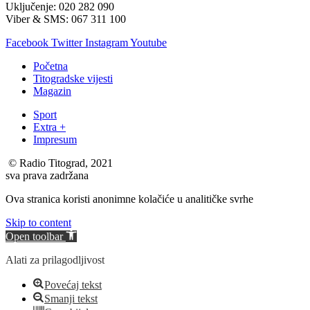
Uključenje: 020 282 090
Viber & SMS: 067 311 100
Facebook
Twitter
Instagram
Youtube
Početna
Titogradske vijesti
Magazin
Sport
Extra +
Impresum
© Radio Titograd, 2021
sva prava zadržana
Ova stranica koristi anonimne kolačiće u analitičke svrhe
Skip to content
Open toolbar
Alati za prilagodljivost
Povećaj tekst
Smanji tekst