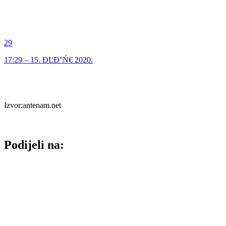
29
17:29 – 15. ĐĽĐ°Ń€ 2020.
Izvor:antenam.net
Podijeli na: