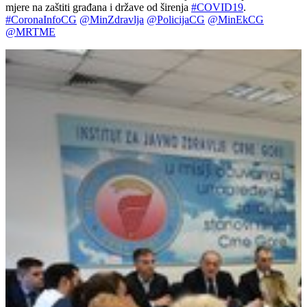
mjere na zaštiti građana i države od širenja
#
COVID19
.
#
CoronaInfoCG
@
MinZdravlja
@
PolicijaCG
@
MinEkCG
@
MRTME