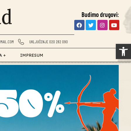
Budimo drugovi:
MAIL.COM
UKLJUČENJE 020 282 090
Op
A +
IMPRESUM