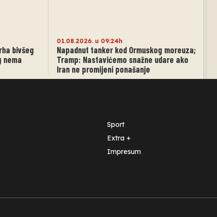
01.08.2026. u 09:24h
rha bivšeg
Napadnut tanker kod Ormuskog moreuza;
og nema
Tramp: Nastavićemo snažne udare ako
Iran ne promijeni ponašanje
Sport
Extra +
Impresum