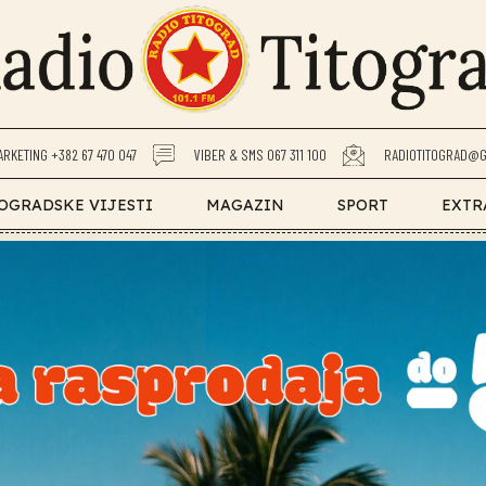
ARKETING +382 67 470 047
VIBER & SMS 067 311 100
RADIOTITOGRAD@G
OGRADSKE VIJESTI
MAGAZIN
SPORT
EXTR