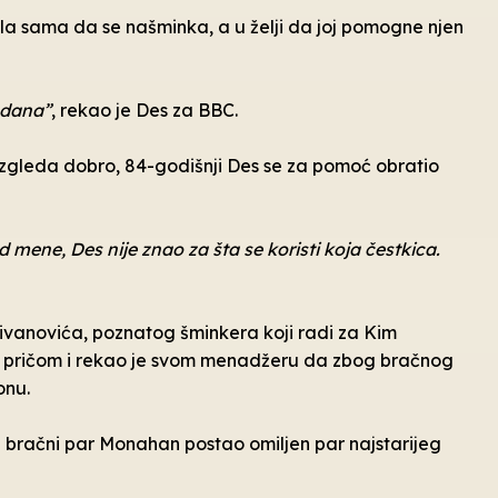
la sama da se našminka, a u želji da joj pomogne njen
 dana”
, rekao je Des za BBC.
izgleda dobro, 84-godišnji Des se za pomoć obratio
mene, Des nije znao za šta se koristi koja čestkica.
divanovića, poznatog šminkera koji radi za Kim
om pričom i rekao je svom menadžeru da zbog bračnog
onu.
je bračni par Monahan postao omiljen par najstarijeg