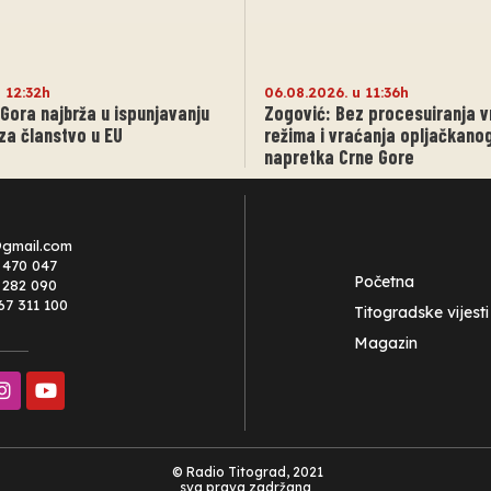
u 12:32h
06.08.2026. u 11:36h
 Gora najbrža u ispunjavanju
Zogović: Bez procesuiranja v
 za članstvo u EU
režima i vraćanja opljačkan
napretka Crne Gore
@gmail.com
 470 047
Početna
0 282 090
67 311 100
Titogradske vijesti
Magazin
© Radio Titograd, 2021
sva prava zadržana