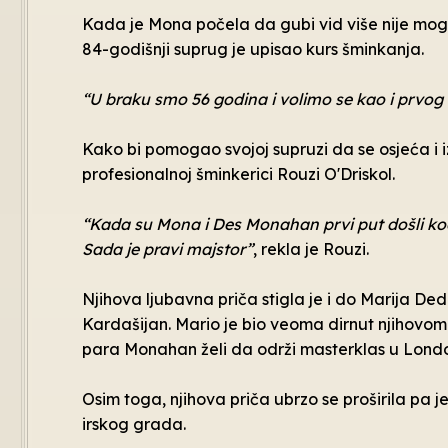
Kada je Mona počela da gubi vid više nije mog
84-godišnji suprug je upisao kurs šminkanja.
“U braku smo 56 godina i volimo se kao i prvog
Kako bi pomogao svojoj supruzi da se osjeća i 
profesionalnoj šminkerici Rouzi O'Driskol.
“Kada su Mona i Des Monahan prvi put došli kod 
Sada je pravi majstor”
, rekla je Rouzi.
Njihova ljubavna priča stigla je i do Marija De
Kardašijan. Mario je bio veoma dirnut njihov
para Monahan želi da održi masterklas u Lond
Osim toga, njihova priča ubrzo se proširila pa 
irskog grada.