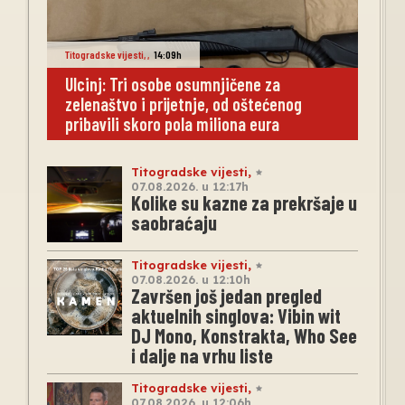
Titogradske vijesti
,
,
14:09h
Ulcinj: Tri osobe osumnjičene za
zelenaštvo i prijetnje, od oštećenog
pribavili skoro pola miliona eura
Titogradske vijesti
,
07.08.2026. u 12:17h
Kolike su kazne za prekršaje u
saobraćaju
Titogradske vijesti
,
07.08.2026. u 12:10h
Završen još jedan pregled
aktuelnih singlova: Vibin wit
DJ Mono, Konstrakta, Who See
i dalje na vrhu liste
Titogradske vijesti
,
07.08.2026. u 12:06h