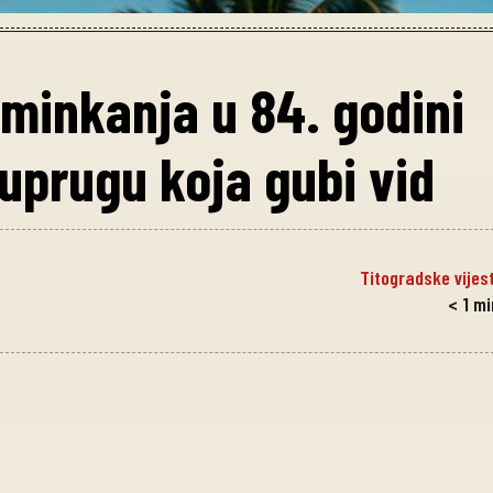
šminkanja u 84. godini
uprugu koja gubi vid
Titogradske vijest
< 1
mi