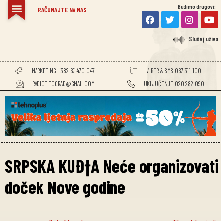
Budimo drugovi:
RAČUNAJTE NA NAS
Slušaj uživo
MARKETING +382 67 470 047
VIBER & SMS 067 311 100
RADIOTITOGRAD@GMAIL.COM
UKLJUČENJE 020 282 090
SRPSKA KUĐ†A Neće organizovati
doček Nove godine
Radio Titograd
Titogradske vijesti