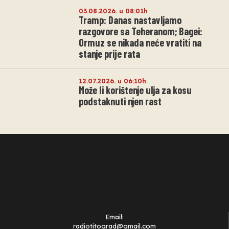
03.08.2026. u 08:01h
Tramp: Danas nastavljamo
razgovore sa Teheranom; Bagei:
Ormuz se nikada neće vratiti na
stanje prije rata
12.07.2026. u 06:10h
Može li korištenje ulja za kosu
podstaknuti njen rast
Email:
radiotitograd@gmail.com