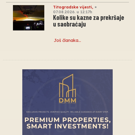
Titogradske vijesti
,
07.08.2026. u 12:17h
Kolike su kazne za prekršaje
u saobraćaju
Još članaka…