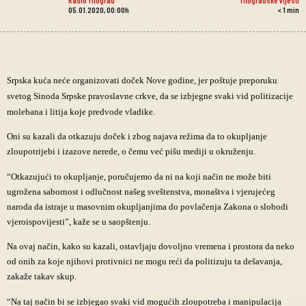
05.01.2020, 00:00h
< 1
min
Srpska kuća neće organizovati doček Nove godine, jer poštuje preporuku
svetog Sinoda Srpske pravoslavne crkve, da se izbjegne svaki vid politizacije
molebana i litija koje predvode vladike.
Oni su kazali da otkazuju doček i zbog najava režima da to okupljanje
zloupotrijebi i izazove nerede, o čemu već pišu mediji u okruženju.
“Otkazujući to okupljanje, poručujemo da ni na koji način ne može biti
ugrožena sabornost i odlučnost našeg sveštenstva, monaštva i vjerujećeg
naroda da istraje u masovnim okupljanjima do povlačenja Zakona o slobodi
vjeroispovijesti”, kaže se u saopštenju.
Na ovaj način, kako su kazali, ostavljaju dovoljno vremena i prostora da neko
od onih za koje njihovi protivnici ne mogu reći da politizuju ta dešavanja,
zakaže takav skup.
“Na taj način bi se izbjegao svaki vid mogućih zloupotreba i manipulacija