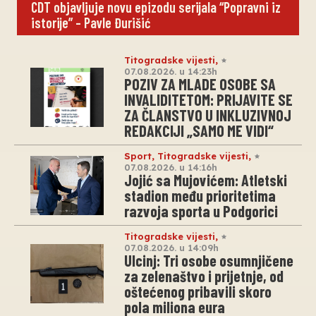
CDT objavljuje novu epizodu serijala “Popravni iz
istorije” – Pavle Đurišić
Titogradske vijesti
,
07.08.2026. u 14:23h
POZIV ZA MLADE OSOBE SA
INVALIDITETOM: PRIJAVITE SE
ZA ČLANSTVO U INKLUZIVNOJ
REDAKCIJI „SAMO ME VIDI“
Sport
,
Titogradske vijesti
,
07.08.2026. u 14:16h
Jojić sa Mujovićem: Atletski
stadion među prioritetima
razvoja sporta u Podgorici
Titogradske vijesti
,
07.08.2026. u 14:09h
Ulcinj: Tri osobe osumnjičene
za zelenaštvo i prijetnje, od
oštećenog pribavili skoro
pola miliona eura