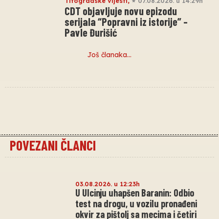
Titogradske vijesti
,
07.08.2026. u 14:29h
CDT objavljuje novu epizodu
serijala “Popravni iz istorije” –
Pavle Đurišić
Još članaka…
POVEZANI ČLANCI
03.08.2026. u 12:23h
U Ulcinju uhapšen Baranin: Odbio
test na drogu, u vozilu pronađeni
okvir za pištolj sa mecima i četiri