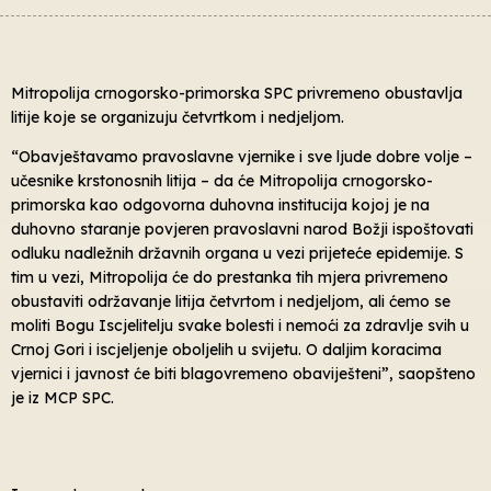
Mitropolija crnogorsko-primorska SPC privremeno obustavlja
litije koje se organizuju četvrtkom i nedjeljom.
“Obavještavamo pravoslavne vjernike i sve ljude dobre volje –
učesnike krstonosnih litija – da će Mitropolija crnogorsko-
primorska kao odgovorna duhovna institucija kojoj je na
duhovno staranje povjeren pravoslavni narod Božji ispoštovati
odluku nadležnih državnih organa u vezi prijeteće epidemije. S
tim u vezi, Mitropolija će do prestanka tih mjera privremeno
obustaviti održavanje litija četvrtom i nedjeljom, ali ćemo se
moliti Bogu Iscjelitelju svake bolesti i nemoći za zdravlje svih u
Crnoj Gori i iscjeljenje oboljelih u svijetu. O daljim koracima
vjernici i javnost će biti blagovremeno obaviješteni”, saopšteno
je iz MCP SPC.