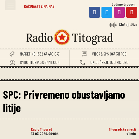
Budimo drugovi:
RAČUNAJTE NA NAS
Slušaj uživo
MARKETING +382 67 470 047
VIBER & SMS 067 311 100
RADIOTITOGRAD@GMAIL.COM
UKLJUČENJE 020 282 090
SPC: Privremeno obustavljamo
litije
Radio Titograd
Titogradske vijesti
13.03.2020, 00:00h
< 1
min