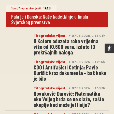
Sport
,
Titogradske vijesti
,
,
19:22h
Pala je i Danska: Naše kadetkinje u finalu
Svjetskog prvenstva
Titogradske vijesti
,
07.08.2026. u 18:01h
U Kotoru oduzeta roba vrijedna
Op
više od 10.600 eura, izdato 10
prekršajnih naloga
Titogradske vijesti
,
07.08.2026. u 17:16h
CGO i Antifašisti Cetinja: Pavle
Đurišić kroz dokumenta – baš kako
je bilo
Titogradske vijesti
,
07.08.2026. u 16:53h
Novaković Đurović: Matematika
oko Veljeg brda se ne slaže, zašto
skuplje kad može jeftinije?