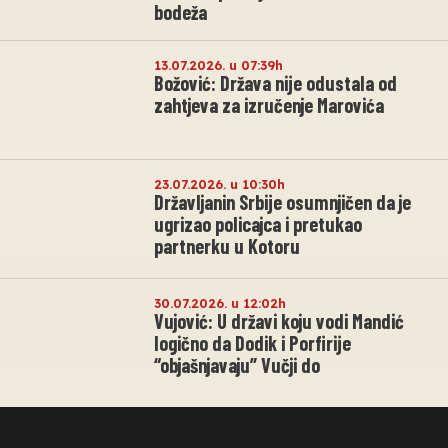
bodeža
13.07.2026. u 07:39h
Božović: Država nije odustala od
zahtjeva za izručenje Marovića
23.07.2026. u 10:30h
Državljanin Srbije osumnjičen da je
ugrizao policajca i pretukao
partnerku u Kotoru
30.07.2026. u 12:02h
Vujović: U državi koju vodi Mandić
logično da Dodik i Porfirije
“objašnjavaju” Vučji do