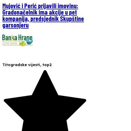
Mujović i Perić prijavili imovinu:
Gradonačelnik ima akcije u pet
kompanija, predsjednik Skupštine
garsonjeru
Titogradske vijesti
,
top2