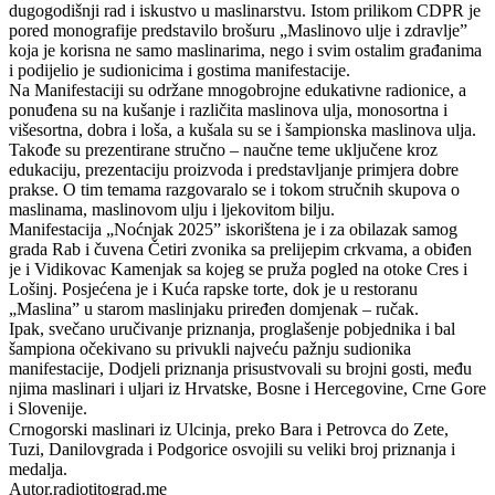
dugogodišnji rad i iskustvo u maslinarstvu. Istom prilikom CDPR je
pored monografije predstavilo brošuru „Maslinovo ulje i zdravlje”
koja je korisna ne samo maslinarima, nego i svim ostalim građanima
i podijelio je sudionicima i gostima manifestacije.
Na Manifestaciji su održane mnogobrojne edukativne radionice, a
ponuđena su na kušanje i različita maslinova ulja, monosortna i
višesortna, dobra i loša, a kušala su se i šampionska maslinova ulja.
Takođe su prezentirane stručno – naučne teme uključene kroz
edukaciju, prezentaciju proizvoda i predstavljanje primjera dobre
prakse. O tim temama razgovaralo se i tokom stručnih skupova o
maslinama, maslinovom ulju i ljekovitom bilju.
Manifestacija „Noćnjak 2025” iskorištena je i za obilazak samog
grada Rab i čuvena Četiri zvonika sa prelijepim crkvama, a obiđen
je i Vidikovac Kamenjak sa kojeg se pruža pogled na otoke Cres i
Lošinj. Posjećena je i Kuća rapske torte, dok je u restoranu
„Maslina” u starom maslinjaku priređen domjenak – ručak.
Ipak, svečano uručivanje priznanja, proglašenje pobjednika i bal
šampiona očekivano su privukli najveću pažnju sudionika
manifestacije, Dodjeli priznanja prisustvovali su brojni gosti, među
njima maslinari i uljari iz Hrvatske, Bosne i Hercegovine, Crne Gore
i Slovenije.
Crnogorski maslinari iz Ulcinja, preko Bara i Petrovca do Zete,
Tuzi, Danilovgrada i Podgorice osvojili su veliki broj priznanja i
medalja.
Autor.radiotitograd.me