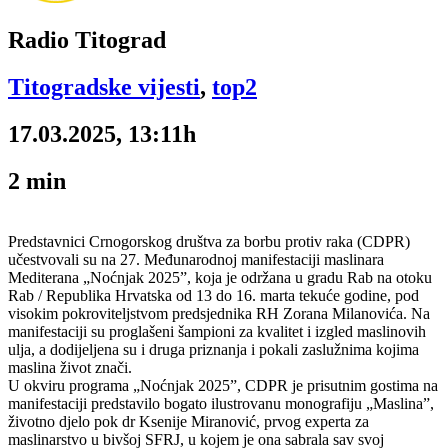
Radio Titograd
Titogradske vijesti
,
top2
17.03.2025, 13:11h
2
min
Predstavnici Crnogorskog društva za borbu protiv raka (CDPR)
učestvovali su na 27. Međunarodnoj manifestaciji maslinara
Mediterana „Noćnjak 2025”, koja je održana u gradu Rab na otoku
Rab / Republika Hrvatska od 13 do 16. marta tekuće godine, pod
visokim pokroviteljstvom predsjednika RH Zorana Milanovića. Na
manifestaciji su proglašeni šampioni za kvalitet i izgled maslinovih
ulja, a dodijeljena su i druga priznanja i pokali zaslužnima kojima
maslina život znači.
U okviru programa „Noćnjak 2025”, CDPR je prisutnim gostima na
manifestaciji predstavilo bogato ilustrovanu monografiju „Maslina”,
životno djelo pok dr Ksenije Miranović, prvog experta za
maslinarstvo u bivšoj SFRJ, u kojem je ona sabrala sav svoj