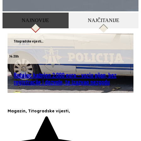
NAJNOVIJE
NAJČITANIJE
Titogradske vijesti
,
,
14:39h
Rožajac kažnjen 2.000 eura – vozio pijan, bez
registracije i dozvole, te izazvao nezgodu
Magazin
,
Titogradske vijesti
,