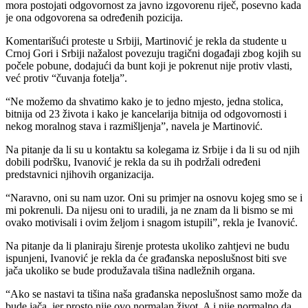
mora postojati odgovornost za javno izgovorenu riječ, posevno kada
je ona odgovorena sa određenih pozicija.
Komentarišući proteste u Srbiji, Martinović je rekla da studente u
Crnoj Gori i Srbiji nažalost povezuju tragični događaji zbog kojih su
počele pobune, dodajući da bunt koji je pokrenut nije protiv vlasti,
već protiv “čuvanja fotelja”.
“Ne možemo da shvatimo kako je to jedno mjesto, jedna stolica,
bitnija od 23 života i kako je kancelarija bitnija od odgovornosti i
nekog moralnog stava i razmišljenja”, navela je Martinović.
Na pitanje da li su u kontaktu sa kolegama iz Srbije i da li su od njih
dobili podršku, Ivanović je rekla da su ih podržali određeni
predstavnici njihovih organizacija.
“Naravno, oni su nam uzor. Oni su primjer na osnovu kojeg smo se i
mi pokrenuli. Da nijesu oni to uradili, ja ne znam da li bismo se mi
ovako motivisali i ovim željom i snagom istupili”, rekla je Ivanović.
Na pitanje da li planiraju širenje protesta ukoliko zahtjevi ne budu
ispunjeni, Ivanović je rekla da će građanska neposlušnost biti sve
jača ukoliko se bude produžavala tišina nadležnih organa.
“Ako se nastavi ta tišina naša građanska neposlušnost samo može da
bude jača, jer prosto nije ovo normalan život. A i nije normalno da