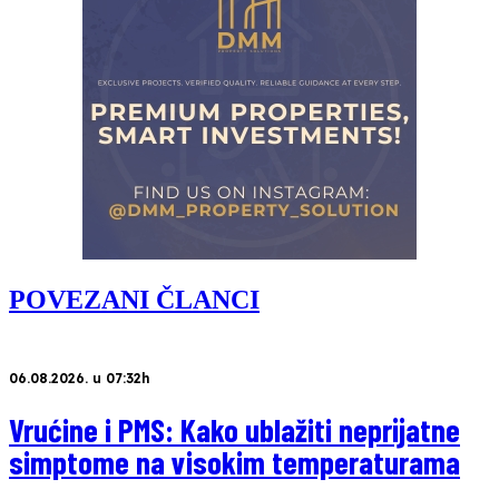
POVEZANI ČLANCI
06.08.2026. u 07:32h
Vrućine i PMS: Kako ublažiti neprijatne
simptome na visokim temperaturama