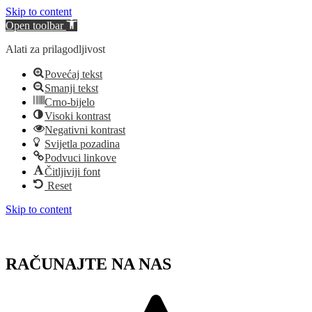
Skip to content
Open toolbar
Alati za prilagodljivost
Povećaj tekst
Smanji tekst
Crno-bijelo
Visoki kontrast
Negativni kontrast
Svijetla pozadina
Podvuci linkove
Čitljiviji font
Reset
Skip to content
RAČUNAJTE NA NAS