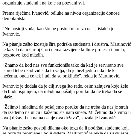
organizuju studenti i na koje su pozvani svi.
Prema riječima Ivanović, odluke na nivou organizacije donose
demokratski.
“Ne postoji vođa, kao što ne postoji niko iza nas”, istakla je
Ivanović.
Na pitanje zašto izostaje šira podrška studenata i društva, Martinović
je kazala da u Crnoj Gori nema razvijene kulture protesta i bunta,
pogotovo kod mladih.
“Znamo da kod nas sve funkcioniše tako da kad je servirano sve
ispred tebe i kad vidiš da to valja, da je bezbjedno i da ide ka
nečemu, onda će tek ljudi da se priključe”, rekla je Martinović.
Ivanović je dodala da je cilj svega što rade, osim zahtjeva koje žele
da budu ispunjeni, da mladima pošalju poruku da ne treba da se
plaše.
“Želimo i mladima da pošaljemo poruku da ne treba da nas je strah
da izađemo na ulicu i kažemo šta nam smeta. Mi želimo da živimo u
ovoj državi i na nama ostaje ova država”, kazala je Ivanović.
Na pitanje zašto postoji dilema oko toga da li podržati studente koji
se bore za promjene i bolji sistem, Martinović je rekla da su svjesni