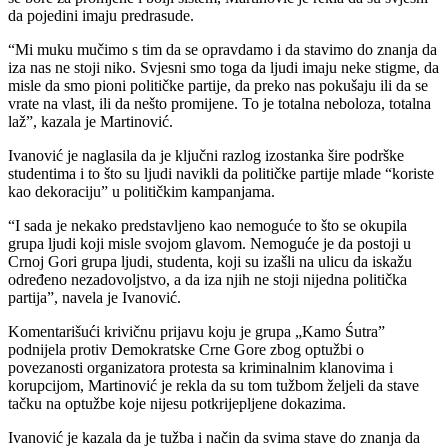
da pojedini imaju predrasude.
“Mi muku mučimo s tim da se opravdamo i da stavimo do znanja da
iza nas ne stoji niko. Svjesni smo toga da ljudi imaju neke stigme, da
misle da smo pioni političke partije, da preko nas pokušaju ili da se
vrate na vlast, ili da nešto promijene. To je totalna neboloza, totalna
laž”, kazala je Martinović.
Ivanović je naglasila da je ključni razlog izostanka šire podrške
studentima i to što su ljudi navikli da političke partije mlade “koriste
kao dekoraciju” u političkim kampanjama.
“I sada je nekako predstavljeno kao nemoguće to što se okupila
grupa ljudi koji misle svojom glavom. Nemoguće je da postoji u
Crnoj Gori grupa ljudi, studenta, koji su izašli na ulicu da iskažu
određeno nezadovoljstvo, a da iza njih ne stoji nijedna politička
partija”, navela je Ivanović.
Komentarišući krivičnu prijavu koju je grupa „Kamo Śutra”
podnijela protiv Demokratske Crne Gore zbog optužbi o
povezanosti organizatora protesta sa kriminalnim klanovima i
korupcijom, Martinović je rekla da su tom tužbom željeli da stave
tačku na optužbe koje nijesu potkrijepljene dokazima.
Ivanović je kazala da je tužba i način da svima stave do znanja da