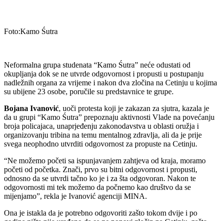
Foto:Kamo Śutra
Neformalna grupa studenata “Kamo Śutra” neće odustati od
okupljanja dok se ne utvrde odgovornost i propusti u postupanju
nadležnih organa za vrijeme i nakon dva zločina na Cetinju u kojima
su ubijene 23 osobe, poručile su predstavnice te grupe.
Bojana Ivanović
, uoči protesta koji je zakazan za sjutra, kazala je
da u grupi “Kamo Śutra” prepoznaju aktivnosti Vlade na povećanju
broja policajaca, unaprjeđenju zakonodavstva u oblasti oružja i
organizovanju tribina na temu mentalnog zdravlja, ali da je prije
svega neophodno utvrditi odgovornost za propuste na Cetinju.
“Ne možemo početi sa ispunjavanjem zahtjeva od kraja, moramo
početi od početka. Znači, prvo su bitni odgovornost i propusti,
odnosno da se utvrdi tačno ko je i za šta odgovoran. Nakon te
odgovornosti mi tek možemo da počnemo kao društvo da se
mijenjamo”, rekla je Ivanović agenciji MINA.
Ona je istakla da je potrebno odgovoriti zašto tokom dvije i po