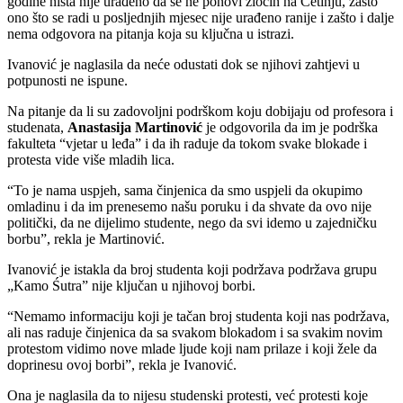
godine ništa nije urađeno da se ne ponovi zločin na Cetinju, zašto
ono što se radi u posljednjih mjesec nije urađeno ranije i zašto i dalje
nema odgovora na pitanja koja su ključna u istrazi.
Ivanović je naglasila da neće odustati dok se njihovi zahtjevi u
potpunosti ne ispune.
Na pitanje da li su zadovoljni podrškom koju dobijaju od profesora i
studenata,
Anastasija Martinović
je odgovorila da im je podrška
fakulteta “vjetar u leđa” i da ih raduje da tokom svake blokade i
protesta vide više mladih lica.
“To je nama uspjeh, sama činjenica da smo uspjeli da okupimo
omladinu i da im prenesemo našu poruku i da shvate da ovo nije
politički, da ne dijelimo studente, nego da svi idemo u zajedničku
borbu”, rekla je Martinović.
Ivanović je istakla da broj studenta koji podržava podržava grupu
„Kamo Śutra” nije ključan u njihovoj borbi.
“Nemamo informaciju koji je tačan broj studenta koji nas podržava,
ali nas raduje činjenica da sa svakom blokadom i sa svakim novim
protestom vidimo nove mlade ljude koji nam prilaze i koji žele da
doprinesu ovoj borbi”, rekla je Ivanović.
Ona je naglasila da to nijesu studenski protesti, već protesti koje