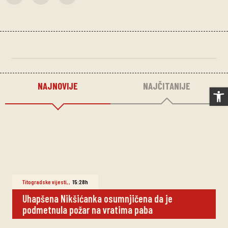
NAJNOVIJE
NAJČITANIJE
Op
Titogradske vijesti
,
,
15:28h
Uhapšena Nikšićanka osumnjičena da je
podmetnula požar na vratima paba