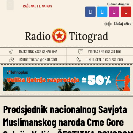
Budimo drugovi:
TITOGRADSKE VIJESTI
RAČUNAJTE NA NAS
Slušaj uživo
MARKETING +382 67 470 047
VIBER & SMS 067 311 100
RADIOTITOGRAD@GMAIL.COM
UKLJUČENJE 020 282 090
Predsjednik nacionalnog Savjeta
Muslimanskog naroda Crne Gore