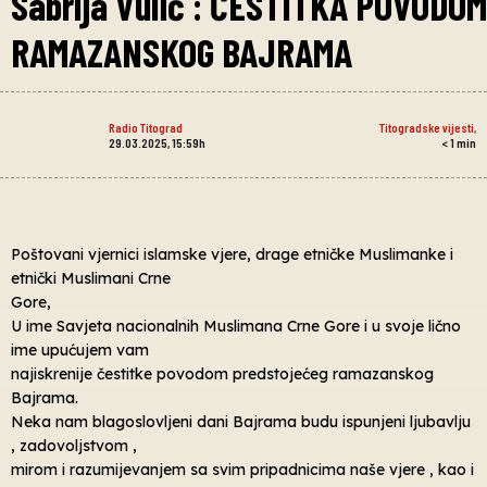
Sabrija Vulić : ČESTITKA POVODOM
RAMAZANSKOG BAJRAMA
Radio Titograd
Titogradske vijesti
,
29.03.2025, 15:59h
< 1
min
Poštovani vjernici islamske vjere, drage etničke Muslimanke i
etnički Muslimani Crne
Gore,
U ime Savjeta nacionalnih Muslimana Crne Gore i u svoje lično
ime upućujem vam
najiskrenije čestitke povodom predstojećeg ramazanskog
Bajrama.
Neka nam blagoslovljeni dani Bajrama budu ispunjeni ljubavlju
, zadovoljstvom ,
mirom i razumijevanjem sa svim pripadnicima naše vjere , kao i