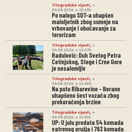
Titogradske vijesti
,
06.08.2026. u 15:19h
Po nalogu SDT-a uhapšen
maloljetnik zbog sumnje na
vrbovanje i obučavanje za
terorizam
Titogradske vijesti
,
06.08.2026. u 12:07h
Radulović: Duh Svetog Petra
Cetinjskog, Stege i Crne Gore
je nesalomljiv
Titogradske vijesti
,
06.08.2026. u 11:45h
Na putu Ribarevine – Berane
uhapšeno šest vozača zbog
prekoračenja brzine
Titogradske vijesti
,
06.08.2026. u 11:41h
UP: U julu predata 54 komada
vatrenog oružja i 763 komada