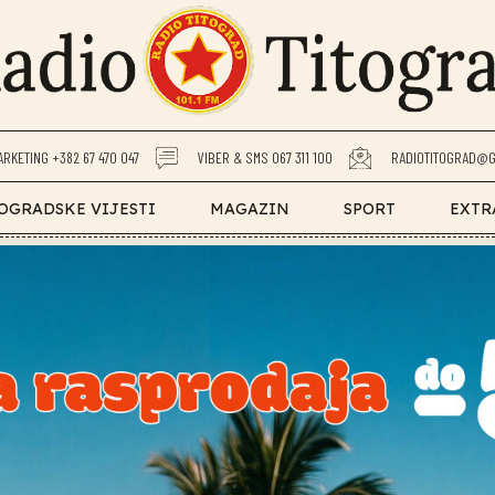
ARKETING +382 67 470 047
VIBER & SMS 067 311 100
RADIOTITOGRAD@G
OGRADSKE VIJESTI
MAGAZIN
SPORT
EXTR