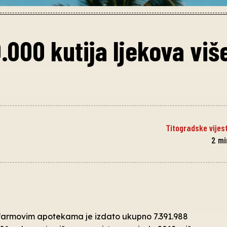
.000 kutija ljekova viš
Titogradske vijest
2
mi
efarmovim apotekama je izdato ukupno 7.391.988