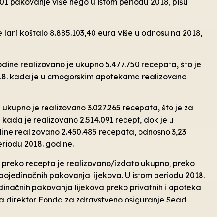
901 pakovanje više nego u istom periodu 2018, pišu
 lani koštalo 8.885.103,40 eura više u odnosu na 2018,
ine realizovano je ukupno 5.477.750 recepata, što je
2018. kada je u crnogorskim apotekama realizovano
ukupno je realizovano 3.027.265 recepata, što je za
. kada je realizovano 2.514.091 recept, dok je u
e realizovano 2.450.485 recepata, odnosno 3,23
eriodu 2018. godine.
. preko recepta je realizovano/izdato ukupno, preko
pojedinačnih pakovanja lijekova. U istom periodu 2018.
dinačnih pakovanja lijekova preko privatnih i apoteka
 direktor Fonda za zdravstveno osiguranje Sead