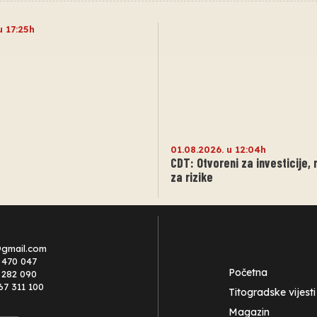
u 17:25h
01.08.2026. u 12:04h
CDT: Otvoreni za investicije,
za rizike
@gmail.com
 470 047
Početna
0 282 090
67 311 100
Titogradske vijesti
Magazin