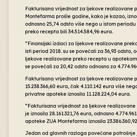
Fakturisana vrijednost za ljekove realizovane
Montefarma prošle godine, kako je kazao, iznosi
odnosno 25,74 odsto više nego u istom periodu 2
preko recepta bili 34.514.584,96 eura.
“Finansijski izdaci za lijekove realizovane pr
isti period 2018. su se povećali za 36,93 odsto, 
ljekove realizovane preko recepta u apotekama
se povećali za 20,42 odsto odnosno za 4.774.96
Fakturisana vrijednost za ljekove realizovane 
15.238.366,60 eura, čak 4.110.142 eura više neg
privatne apoteke iznosila 11.128.224,04 eura.
“Fakturisana vrijednost za ljekove realizova
je iznosila 28.161.321,76 eura, odnosno 4.774.9
apoteke ZUA Montefarma iznosila 23.386.360,92 e
Jedan od glavnih razloga povećane potrošnje je