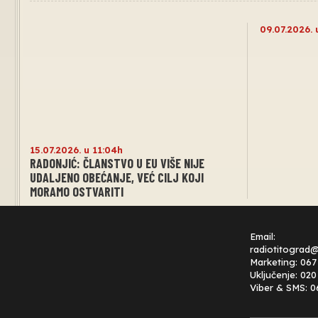
09.07.2026. 
15.07.2026. u 11:04h
RADONJIĆ: ČLANSTVO U EU VIŠE NIJE
UDALJENO OBEĆANJE, VEĆ CILJ KOJI
MORAMO OSTVARITI
Email:
radiotitograd
Marketing: 067
Uključenje: 02
Viber & SMS: 0