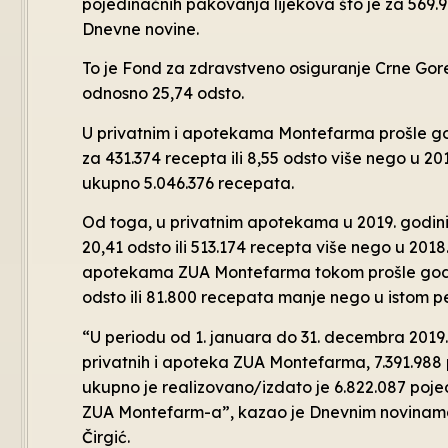
pojedinačnih pakovanja lijekova što je za 569.
Dnevne novine.
To je Fond za zdravstveno osiguranje Crne Gore
odnosno 25,74 odsto.
U privatnim i apotekama Montefarma prošle god
za 431.374 recepta ili 8,55 odsto više nego u 
ukupno 5.046.376 recepata.
Od toga, u privatnim apotekama u 2019. godini 
20,41 odsto ili 513.174 recepta više nego u 2018
apotekama ZUA Montefarma tokom prošle godin
odsto ili 81.800 recepata manje nego u istom p
“U periodu od 1. januara do 31. decembra 2019
privatnih i apoteka ZUA Montefarma, 7.391.988 
ukupno je realizovano/izdato je 6.822.087 poje
ZUA Montefarm-a”, kazao je Dnevnim novinama
Čirgić.