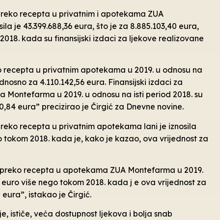
 preko recepta u privatnim i apotekama ZUA
la je 43.399.688,36 eura, što je za 8.885.103,40 eura,
018. kada su finansijski izdaci za ljekove realizovane
eko recepta u privatnim apotekama u 2019. u odnosu na
odnosno za 4.110.142,56 eura. Finansijski izdaci za
 Montefarma u 2019. u odnosu na isti period 2018. su
0,84 eura” precizirao je Čirgić za Dnevne novine.
preko recepta u privatnim apotekama lani je iznosila
o tokom 2018. kada je, kako je kazao, ova vrijednost za
ne preko recepta u apotekama ZUA Montefarma u 2019.
61 euro više nego tokom 2018. kada j e ova vrijednost za
ura”, istakao je Čirgić.
, ističe, veća dostupnost ljekova i bolja snab