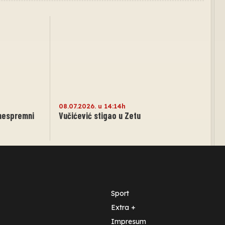
08.07.2026. u 14:14h
 nespremni
Vučićević stigao u Zetu
Sport
Extra +
Impresum