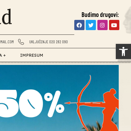
Budimo drugovi:
MAIL.COM
UKLJUČENJE 020 282 090
Op
A +
IMPRESUM