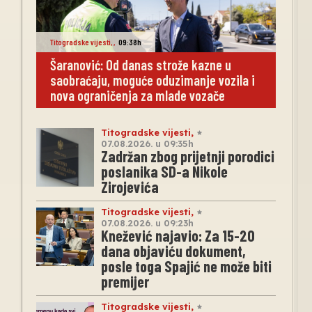
Titogradske vijesti
,
,
09:38h
Šaranović: Od danas strože kazne u
saobraćaju, moguće oduzimanje vozila i
nova ograničenja za mlade vozače
Titogradske vijesti
,
07.08.2026. u 09:35h
Zadržan zbog prijetnji porodici
poslanika SD-a Nikole
Zirojevića
Titogradske vijesti
,
07.08.2026. u 09:23h
Knežević najavio: Za 15-20
dana objaviću dokument,
posle toga Spajić ne može biti
premijer
Titogradske vijesti
,