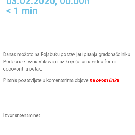
03.02.2020, 00:00h
< 1
min
Danas možete na Fejsbuku postavljati pitanja gradonačelniku
Podgorice Ivanu Vukoviću, na koja će on u video formi
odgovoriti u petak.
Pitanja postavljate u komentarima objave
na ovom linku
.
Izvor:antenam.net