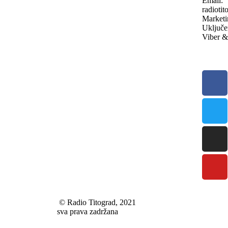
Email:
radioti
Marketi
Uključe
Viber &
© Radio Titograd, 2021
sva prava zadržana