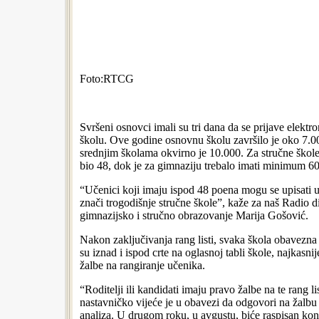
Foto:RTCG
Svršeni osnovci imali su tri dana da se prijave elekt
školu. Ove godine osnovnu školu završilo je oko 7.00
srednjim školama okvirno je 10.000. Za stručne škole
bio 48, dok je za gimnaziju trebalo imati minimum 6
“Učenici koji imaju ispod 48 poena mogu se upisati u 
znači trogodišnje stručne škole”, kaže za naš Radio d
gimnazijsko i stručno obrazovanje Marija Gošović.
Nakon zaključivanja rang listi, svaka škola obavezna 
su iznad i ispod crte na oglasnoj tabli škole, najkasn
žalbe na rangiranje učenika.
“Roditelji ili kandidati imaju pravo žalbe na te rang li
nastavničko vijeće je u obavezi da odgovori na žalbu
analiza. U drugom roku, u avgustu, biće raspisan kon