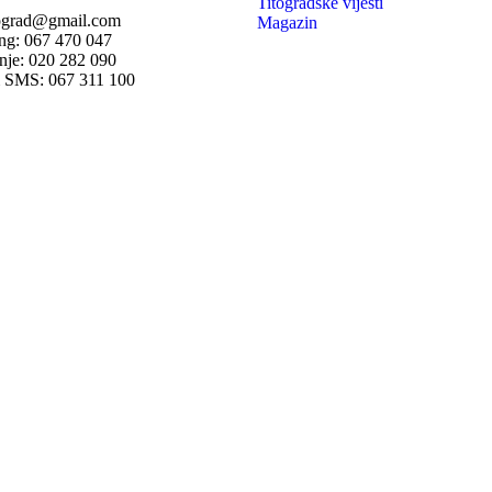
Titogradske vijesti
tograd@gmail.com
Magazin
ng: 067 470 047
nje: 020 282 090
 SMS: 067 311 100