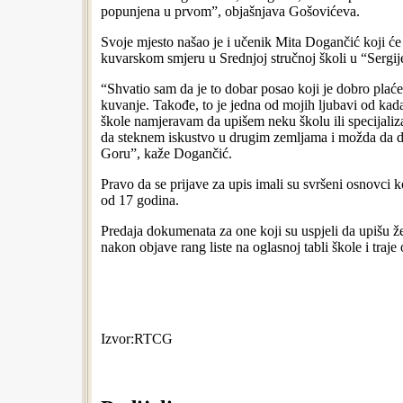
popunjena u prvom”, objašnjava Gošovićeva.
Svoje mjesto našao je i učenik Mita Dogančić koji će 
kuvarskom smjeru u Srednjoj stručnoj školi u “Sergij
“Shvatio sam da je to dobar posao koji je dobro plaće
kuvanje. Takođe, to je jedna od mojih ljubavi od kad
škole namjeravam da upišem neku školu ili specijaliz
da steknem iskustvo u drugim zemljama i možda da 
Goru”, kaže Dogančić.
Pravo da se prijave za upis imali su svršeni osnovci koj
od 17 godina.
Predaja dokumenata za one koji su uspjeli da upišu ž
nakon objave rang liste na oglasnoj tabli škole i traje
Izvor:RTCG