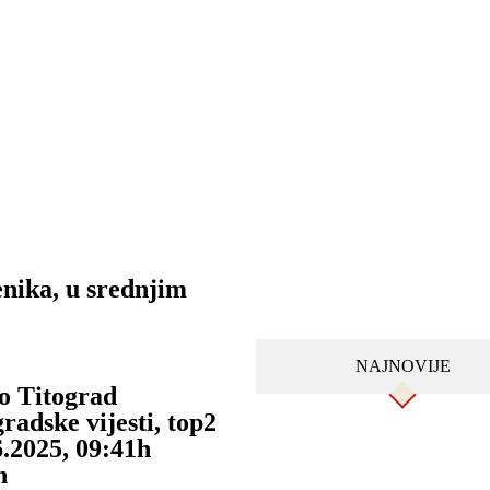
enika, u srednjim
NAJNOVIJE
o Titograd
radske vijesti
,
top2
6.2025, 09:41h
n