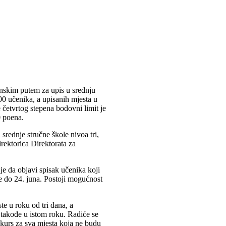
ronskim putem za upis u srednju
0 učenika, a upisanih mjesta u
 četvrtog stepena bodovni limit je
0 poena.
srednje stručne škole nivoa tri,
irektorica Direktorata za
je da objavi spisak učenika koji
ije do 24. juna. Postoji mogućnost
ste u roku od tri dana, a
 takođe u istom roku. Radiće se
kurs za sva mjesta koja ne budu