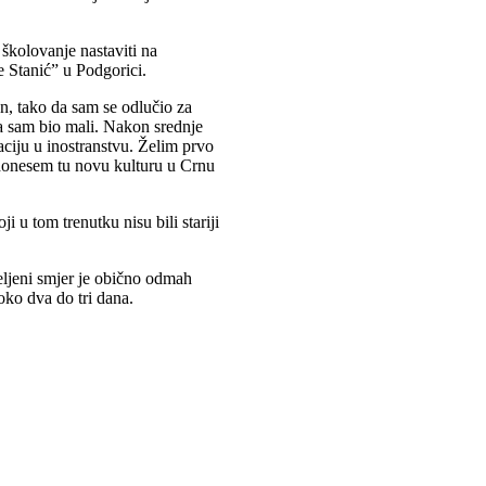
školovanje nastaviti na
e Stanić” u Podgorici.
n, tako da sam se odlučio za
a sam bio mali. Nakon srednje
aciju u inostranstvu. Želim prvo
donesem tu novu kulturu u Crnu
i u tom trenutku nisu bili stariji
eljeni smjer je obično odmah
 oko dva do tri dana.