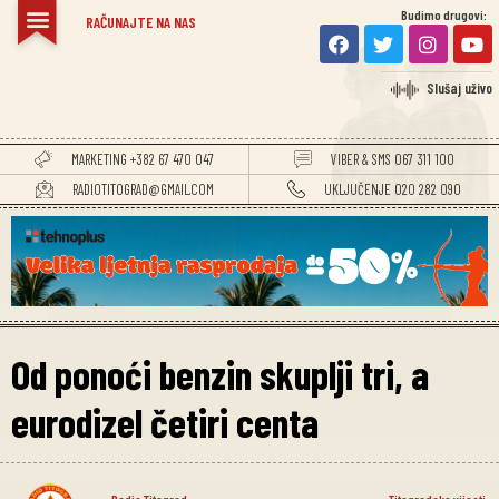
Budimo drugovi:
RAČUNAJTE NA NAS
Slušaj uživo
MARKETING +382 67 470 047
VIBER & SMS 067 311 100
RADIOTITOGRAD@GMAIL.COM
UKLJUČENJE 020 282 090
Od ponoći benzin skuplji tri, a
eurodizel četiri centa
Radio Titograd
Titogradske vijesti
,