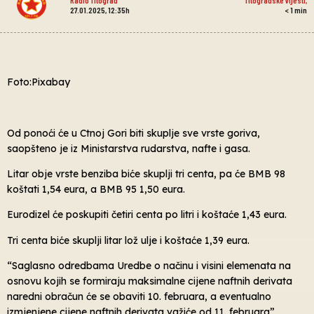
27.01.2025, 12:35h
< 1
min
Foto:Pixabay
Od ponoći će u Ctnoj Gori biti skuplje sve vrste goriva,
saopšteno je iz Ministarstva rudarstva, nafte i gasa.
Litar obje vrste benziba biće skuplji tri centa, pa će BMB 98
koštati 1,54 eura, a BMB 95 1,50 eura.
Eurodizel će poskupiti četiri centa po litri i koštaće 1,43 eura.
Tri centa biće skuplji litar lož ulje i koštaće 1,39 eura.
“Saglasno odredbama Uredbe o načinu i visini elemenata na
osnovu kojih se formiraju maksimalne cijene naftnih derivata
naredni obračun će se obaviti 10. februara, a eventualno
izmjenjene cijene naftnih derivata važiće od 11. februara”,