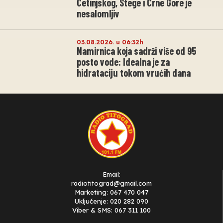
Cetinjskog, Stege i Crne Gore je
nesalomljiv
03.08.2026. u 06:32h
Namirnica koja sadrži više od 95
posto vode: Idealna je za
hidrataciju tokom vrućih dana
Email:
radiotitograd@gmail.com
Marketing: 067 470 047
Uključenje: 020 282 090
Viber & SMS: 067 311 100