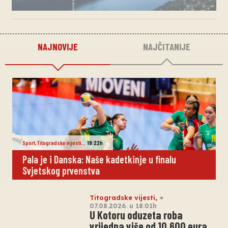
NAJNOVIJE
NAJČITANIJE
Sport
,
Titogradske vijesti
,
,
19:22h
Pala je i Danska: Naše kadetkinje u finalu
Svjetskog prvenstva
Titogradske vijesti
,
07.08.2026. u 18:01h
U Kotoru oduzeta roba
vrijedna više od 10.600 eura,