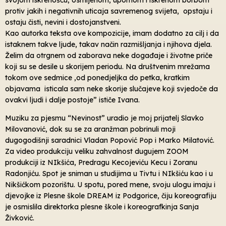
protiv jakih i negativnih uticaja savremenog svijeta, opstaju i
ostaju čisti, nevini i dostojanstveni.
Kao autorka teksta ove kompozicije, imam dodatno za cilj i da
istaknem takve ljude, takav način razmišljanja i njihova djela.
Želim da otrgnem od zaborava neke događaje i životne priče
koji su se desile u skorijem periodu. Na društvenim mrežama
tokom ove sedmice ,od ponedjeljka do petka, kratkim
objavama isticala sam neke skorije slučajeve koji svjedoče da
ovakvi ljudi i dalje postoje” ističe Ivana.
Muziku za pjesmu “Nevinost” uradio je moj prijatelj Slavko
Milovanović, dok su se za aranžman pobrinuli moji
dugogodišnji saradnici Vladan Popović Pop i Marko Milatović.
Za video produkciju veliku zahvalnost dugujem ZOOM
produkciji iz NIkšića, Predragu Kecojeviću Kecu i Zoranu
Radonjiću. Spot je sniman u studijima u Tivtu i NIkšiću kao i u
Nikšićkom pozorištu. U spotu, pored mene, svoju ulogu imaju i
djevojke iz Plesne škole DREAM iz Podgorice, čiju koreografiju
je osmislila direktorka plesne škole i koreografkinja Sanja
Živković.