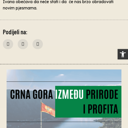
Ivana obećava da neće stati i da će nas brzo obradovati
novim pjesmama.
Podijeli na:
Op