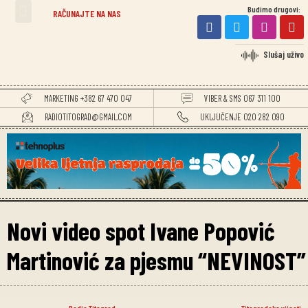
Budimo drugovi:
TITOGRADSKE VIJESTI
RAČUNAJTE NA NAS
Slušaj uživo
MARKETING +382 67 470 047
VIBER & SMS 067 311 100
RADIOTITOGRAD@GMAIL.COM
UKLJUČENJE 020 282 090
Novi video spot Ivane Popović
Martinović za pjesmu “NEVINOST”
Radio Titograd
Titogradske vijesti