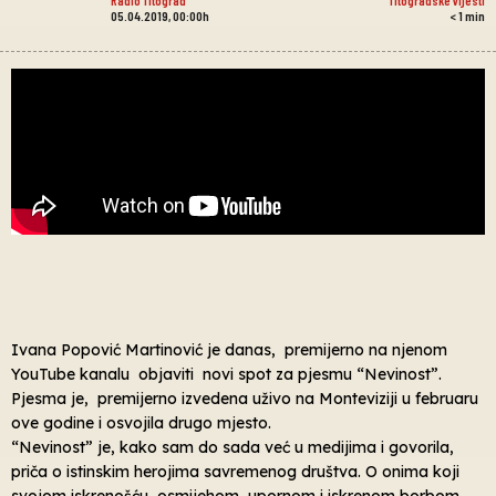
05.04.2019, 00:00h
< 1
min
Ivana Popović Martinović je danas, premijerno na njenom
YouTube kanalu objaviti novi spot za pjesmu “Nevinost”.
Pjesma je, premijerno izvedena uživo na Monteviziji u februaru
ove godine i osvojila drugo mjesto.
“Nevinost” je, kako sam do sada već u medijima i govorila,
priča o istinskim herojima savremenog društva. O onima koji
svojom iskrenošću, osmijehom, upornom i iskrenom borbom