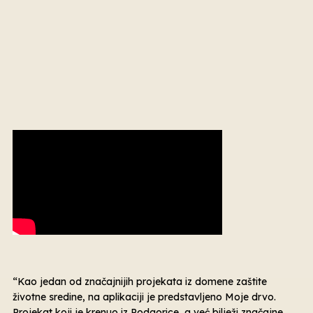
“Kao jedan od značajnijih projekata iz domene zaštite
životne sredine, na aplikaciji je predstavljeno Moje drvo.
Projekat koji je krenuo iz Podgorice, a već bilježi značajne