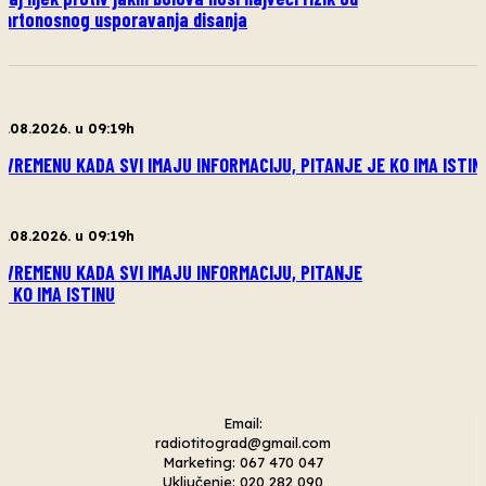
mrtonosnog usporavanja disanja
7.08.2026. u 09:19h
 VREMENU KADA SVI IMAJU INFORMACIJU, PITANJE JE KO IMA ISTIN
7.08.2026. u 09:19h
 VREMENU KADA SVI IMAJU INFORMACIJU, PITANJE
E KO IMA ISTINU
Email:
radiotitograd@gmail.com
Marketing: 067 470 047
Uključenje: 020 282 090