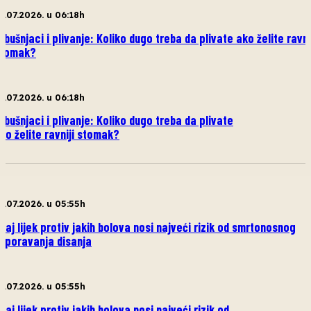
8.07.2026. u 06:18h
rbušnjaci i plivanje: Koliko dugo treba da plivate ako želite ravni
tomak?
8.07.2026. u 06:18h
rbušnjaci i plivanje: Koliko dugo treba da plivate
ko želite ravniji stomak?
1.07.2026. u 05:55h
vaj lijek protiv jakih bolova nosi najveći rizik od smrtonosnog
sporavanja disanja
1.07.2026. u 05:55h
vaj lijek protiv jakih bolova nosi najveći rizik od