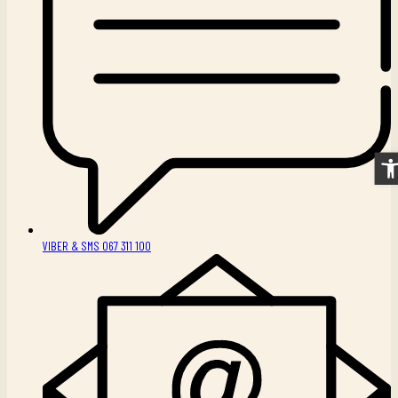
Ope
VIBER & SMS 067 311 100