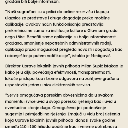
građani biti bolje informisani.
“Naši sugrađani su u prilici da online rezervišu i kupuju
ulaznice za predstave i druge događaje preko mobilne
aplikacije. Ovakav način funkcionisanja predstavlja
prekretnicu ne samo za institucije kulture u Glavnom gradu
nego i šire. Benefiti same aplikacije su bolja informisanost
građana, smanjenje nepotrebnih administrativnih radnji,
aplikacija pruža mogućnost pregleda novosti i događaja kao
i obavještenja putem notifikacije”, istakla je Medigović.
Direktor Uprave lokalnih javnih prihoda Milan Šupić istakao je
kako je u cilju povećanja efektivnosti, transparentnosti,
lakoće pristupa kao i brzine odgovora na zahtjeve građana
uspostavila jedan u nizu elektronskih servisa.
“Servis omogućava poreskim obveznicima da u svakom
momentu izvrše uvid u svoja poreska rješenja kao i uvid u
eventualno stanje duga. Omogućeno je i podnošenje
sugestija i primjedbi na rješenja. Imajući u vidu broj rješenja
koja Uprave lokalnih javnih prihoda donosi svake godine
između 110 i 130 hiljada godišnje kao i vrijeme potrebnoza