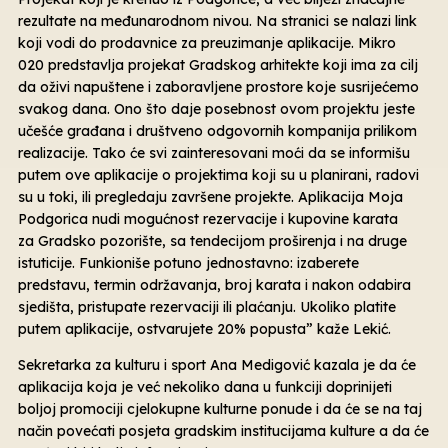
rezultate na međunarodnom nivou. Na stranici se nalazi link
koji vodi do prodavnice za preuzimanje aplikacije. Mikro
020 predstavlja projekat Gradskog arhitekte koji ima za cilj
da oživi napuštene i zaboravljene prostore koje susrijećemo
svakog dana. Ono što daje posebnost ovom projektu jeste
učešće građana i društveno odgovornih kompanija prilikom
realizacije. Tako će svi zainteresovani moći da se informišu
putem ove aplikacije o projektima koji su u planirani, radovi
su u toki, ili pregledaju završene projekte. Aplikacija Moja
Podgorica nudi mogućnost rezervacije i kupovine karata
za Gradsko pozorište, sa tendecijom proširenja i na druge
istuticije. Funkioniše potuno jednostavno: izaberete
predstavu, termin održavanja, broj karata i nakon odabira
sjedišta, pristupate rezervaciji ili plaćanju. Ukoliko platite
putem aplikacije, ostvarujete 20% popusta” kaže Lekić.
Sekretarka za kulturu i sport Ana Medigović kazala je da će
aplikacija koja je već nekoliko dana u funkciji doprinijeti
boljoj promociji cjelokupne kulturne ponude i da će se na taj
način povećati posjeta gradskim institucijama kulture a da će