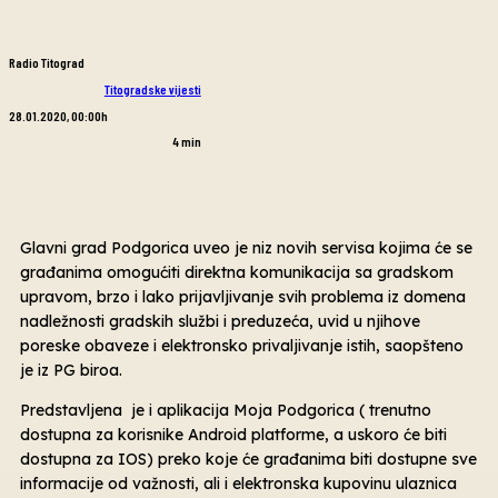
Radio Titograd
Titogradske vijesti
28.01.2020, 00:00h
4
min
Glavni grad Podgorica uveo je niz novih servisa kojima će se
građanima omogućiti direktna komunikacija sa gradskom
upravom, brzo i lako prijavljivanje svih problema iz domena
nadležnosti gradskih službi i preduzeća, uvid u njihove
poreske obaveze i elektronsko privaljivanje istih, saopšteno
je iz PG biroa.
Predstavljena je i aplikacija Moja Podgorica ( trenutno
dostupna za korisnike Android platforme, a uskoro će biti
dostupna za IOS) preko koje će građanima biti dostupne sve
informacije od važnosti, ali i elektronska kupovinu ulaznica