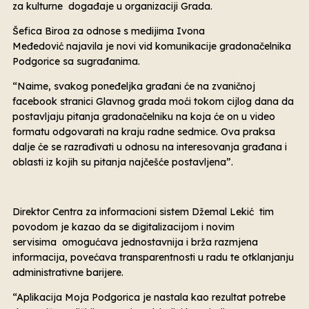
za kulturne događaje u organizaciji Grada.
Šefica Biroa za odnose s medijima Ivona
Međedović najavila je novi vid komunikacije gradonačelnika
Podgorice sa sugrađanima.
“Naime, svakog poneđeljka građani će na zvaničnoj
facebook stranici Glavnog grada moći tokom cijlog dana da
postavljaju pitanja gradonačelniku na koja će on u video
formatu odgovarati na kraju radne sedmice. Ova praksa
dalje će se razrađivati u odnosu na interesovanja građana i
oblasti iz kojih su pitanja najčešće postavljena”.
Direktor Centra za informacioni sistem Džemal Lekić tim
povodom je kazao da se digitalizacijom i novim
servisima omogućava jednostavnija i brža razmjena
informacija, povećava transparentnosti u radu te otklanjanju
administrativne barijere.
“Aplikacija Moja Podgorica je nastala kao rezultat potrebe