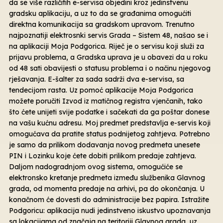
da se više različitih e-servisa objedini kroz jedinstvenu
gradsku aplikaciju, a uz to da se građanima omogućiti
direktna komunikacija sa gradskom upravom. Trenutno
najpoznatiji elektrosnki servis Grada – Sistem 48, našao se i
na aplikaciji Moja Podgorica. Riječ je o servisu koji služi za
prijavu problema, a Gradska uprava je u obavezi da u roku
od 48 sati obavijesti o statusu problema i o načinu njegovog
rješavanja. E-šalter za sada sadrži dva e-servisa, sa
tendecijom rasta. Uz pomoć aplikacije Moja Podgorica
možete poručiti Izvod iz matičnog registra vjenčanih, tako
što ćete unijeti svije podatke i sačekati da ga poštar donese
na vašu kućnu adresu. Moj predmet predstavlja e-servis koji
omogućava da pratite status podnijetog zahtjeva. Potrebno
je samo da prilikom dodavanja novog predmeta unesete
PIN i Lozinku koje ćete dobiti prilikom predaje zahtjeva.
Daljom nadogradnjom ovog sistema, omogućiće se
elektronsko kretanje predmeta između službenika Glavnog
grada, od momenta predaje na arhivi, pa do okončanja. U
konačnom će dovesti do administracije bez papira. Istražite
Podgoricu: aplikacija nudi jedinstveno iskustvo upoznavanja
sa lokacijama od značaja na teritoriji Glavnog grada, uz