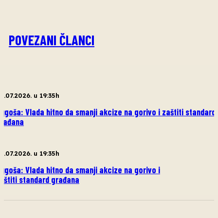
POVEZANI ČLANCI
0.07.2026. u 19:35h
ugoša: Vlada hitno da smanji akcize na gorivo i zaštiti standard
rađana
0.07.2026. u 19:35h
ugoša: Vlada hitno da smanji akcize na gorivo i
aštiti standard građana