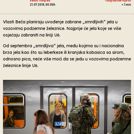
21.07.2018, 00:00h
< 1
min
Vlasti Beča planiraju uvođenje zabrane „smrdljivih“ jela u
vozovima podzemne železnice. Najprije će jela koje se više
osjećaju zabraniti na liniji U6.
Od septembra „smrdljiva“ jela, među kojima su i nacionalna
brza jela kao što su leberkeze ili kranjska kobasica sa sirom,
odnosno pica, neće više moći da se jedu u vozovima podzemne
železnice linije U6.