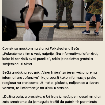
Čovjek sa maskom na stanici Folksteater u Beču
„Pokrećemo s tim u vezi, najprije, širu informativnu 'ofanzivu',
kako bi senzibilizovali putnike“, rekla je nadležna gradska
savjetnica Uli Sima.
Bečki gradski prevoznik „Viner linijen“ za jesen već priprema
informativnu „ofanzivu“, koja sadrži kako informacije preko
razglasa na stanicama U6, tako i plakate, naljepnice u i izvan
vozova, te i informacije na ulazu u stanice.
„Dužina puta, u prosjeku, u U6 traje između pet i deset minuta i
zato smatramo da je moguće tražiti da putnik tih par minuta