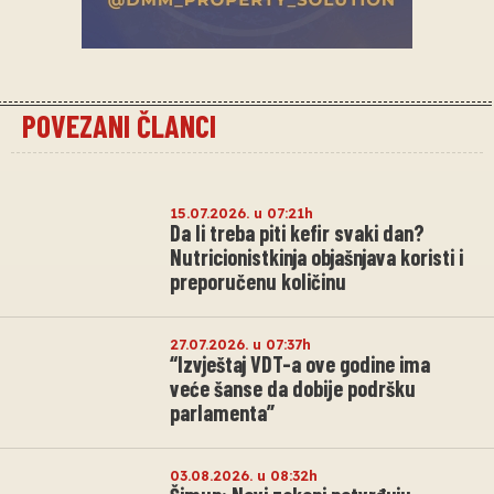
POVEZANI ČLANCI
15.07.2026. u 07:21h
Da li treba piti kefir svaki dan?
Nutricionistkinja objašnjava koristi i
preporučenu količinu
27.07.2026. u 07:37h
“Izvještaj VDT-a ove godine ima
veće šanse da dobije podršku
parlamenta”
03.08.2026. u 08:32h