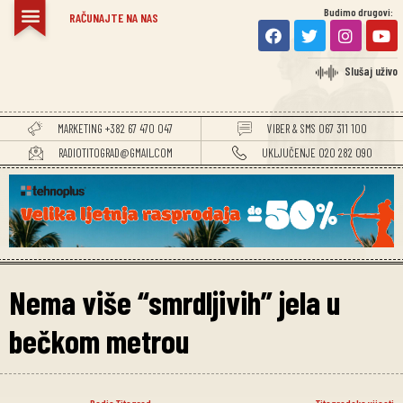
Budimo drugovi:
RAČUNAJTE NA NAS
Slušaj uživo
MARKETING +382 67 470 047
VIBER & SMS 067 311 100
RADIOTITOGRAD@GMAIL.COM
UKLJUČENJE 020 282 090
Nema više “smrdljivih” jela u
bečkom metrou
Radio Titograd
Titogradske vijesti