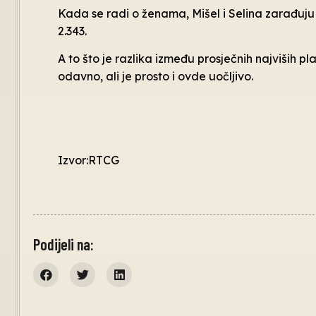
Kada se radi o ženama, Mišel i Selina zarađuju 
2.343.
A to što je razlika između prosječnih najviših
odavno, ali je prosto i ovde uočljivo.
Izvor:RTCG
Podijeli na: