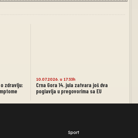
10.07.2026. u 17:33h
o zdravlju:
Crna Gora 14. jula zatvara još dva
simptome
poglavlja u pregovorima sa EU
Sport