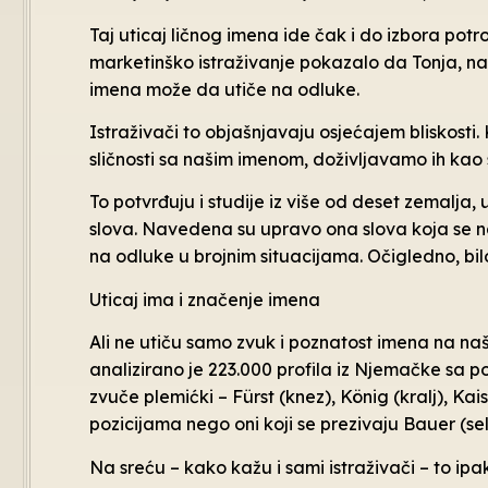
Taj uticaj ličnog imena ide čak i do izbora pot
marketinško istraživanje pokazalo da Tonja, na p
imena može da utiče na odluke.
Istraživači to objašnjavaju osjećajem bliskost
sličnosti sa našim imenom, doživljavamo ih kao 
To potvrđuju i studije iz više od deset zemalja, 
slova. Navedena su upravo ona slova koja se nal
na odluke u brojnim situacijama. Očigledno, bilo 
Uticaj ima i značenje imena
Ali ne utiču samo zvuk i poznatost imena na naš 
analizirano je 223.000 profila iz Njemačke sa p
zvuče plemićki – Fürst (knez), König (kralj), Kais
pozicijama nego oni koji se prezivaju Bauer (sel
Na sreću – kako kažu i sami istraživači – to ipak 