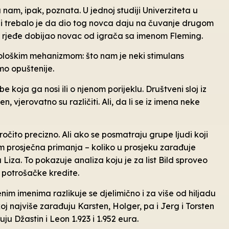
u nam, ipak, poznata. U jednoj studiji Univerziteta u
em i trebalo je da dio tog novca daju na čuvanje drugom
 rjeđe dobijao novac od igrača sa imenom Fleming.
hološkim mehanizmom: što nam je neki stimulans
mo opuštenije.
 koja ga nosi ili o njenom porijeklu. Društveni sloj iz
n, vjerovatno su različiti. Ali, da li se iz imena neke
očito precizno. Ali ako se posmatraju grupe ljudi koji
 im prosječna primanja – koliko u prosjeku zarađuje
a Liza. To pokazuje analiza koju je za list Bild sproveo
 potrošačke kredite.
im imenima razlikuje se djelimično i za više od hiljadu
najviše zarađuju Karsten, Holger, pa i Jerg i Torsten
u Džastin i Leon 1.923 i 1.952 eura.