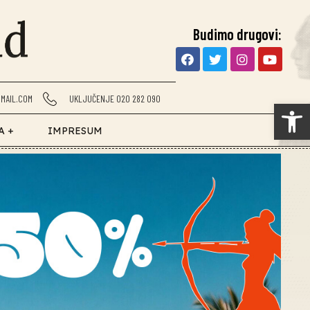
Budimo drugovi:
MAIL.COM
UKLJUČENJE 020 282 090
Op
A +
IMPRESUM