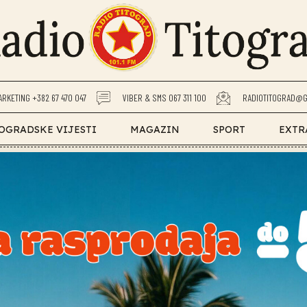
ARKETING +382 67 470 047
VIBER & SMS 067 311 100
RADIOTITOGRAD@G
OGRADSKE VIJESTI
MAGAZIN
SPORT
EXTR