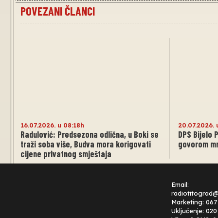
POVEZANI ČLANCI
16.07.2026. u 08:18h
20.07.2026. 
Radulović: Predsezona odlična, u Boki se
DPS Bijelo P
traži soba više, Budva mora korigovati
govorom mrž
cijene privatnog smještaja
Email:
radiotitograd
Marketing: 067
Uključenje: 02