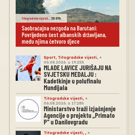
Titogradske vijesti
,
,
20:07h
Saobraćajna nezgoda na Barutani:
Povrijeđeno šest albanskih državljana,
među njima četvoro djece
Sport
,
Titogradske vijesti
,
06.08.2026. u 19:25h
MLADE LAVICE JURIŠAJU NA
SVJETSKU MEDALJU :
Kadetkinje u polufinalu
Mundijala
Titogradske vijesti
,
06.08.2026. u 17:28h
Ministarstvo traži izjašnjenje
Agencije o projektu „Primato
P“ u Danilovgradu
Titogradske vijesti
,
,