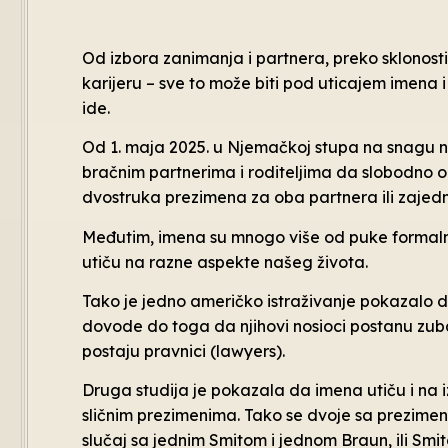
Od izbora zanimanja i partnera, preko sklonos
karijeru – sve to može biti pod uticajem imena 
ide.
Od 1. maja 2025. u Njemačkoj stupa na snagu n
bračnim partnerima i roditeljima da slobodno 
dvostruka prezimena za oba partnera ili zajedn
Međutim, imena su mnogo više od puke formaln
utiču na razne aspekte našeg života.
Tako je jedno američko istraživanje pokazalo 
dovode do toga da njihovi nosioci postanu zubar
postaju pravnici (lawyers).
Druga studija je pokazala da imena utiču i na i
sličnim prezimenima. Tako se dvoje sa prezimen
slučaj sa jednim Smitom i jednom Braun, ili Smi