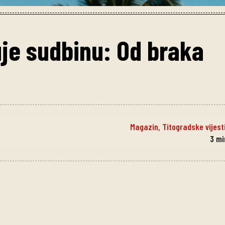
je sudbinu: Od braka
Magazin
,
Titogradske vijest
3
mi