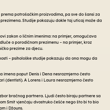
ti prema potrošačkim proizvodima, pa sve do šansi za
i prezimena. Studije pokazuju dokle taj uticaj može da
ovi zakon o ličnim imenima: na primjer, omogućava
odluče o porodičnom prezimenu – na primjer, kroz
ičko prezime za djecu.
osti – psihološke studije pokazuju da ona mogu da
da imena poput Denis i Dena nesrazmjerno često
i (dentisti). A Lorens i Laura nesrazmjerno često
zbor bračnog partnera. Ljudi često biraju partnere sa
om Smit vjenčaju dvostruko češće nego što bi to bio
tom i Džouns.