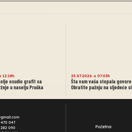
u 12:18h
25.07.2026. u 07:03h
olje osudio grafit sa
Šta vam vaša stopala govore 
nje u naselju Pruška
Obratite pažnju na sljedeće 
@gmail.com
 470 047
Početna
0 282 090