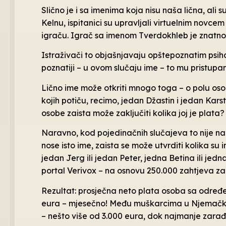
Slično je i sa imenima koja nisu naša lična, ali s
Kelnu, ispitanici su upravljali virtuelnim novc
igraču. Igrač sa imenom Tverdokhleb je znatno
Istraživači to objašnjavaju opštepoznatim psi
poznatiji – u ovom slučaju ime – to mu pristupa
Lično ime može otkriti mnogo toga – o polu osobe
kojih potiču, recimo, jedan Džastin i jedan Karste
osobe zaista može zaključiti kolika joj je plata?
Naravno, kod pojedinačnih slučajeva to nije nar
nose isto ime, zaista se može utvrditi kolika su
jedan Jerg ili jedan Peter, jedna Betina ili jedn
portal Verivox – na osnovu 250.000 zahtjeva za
Rezultat: prosječna neto plata osoba sa određen
eura – mjesečno! Među muškarcima u Njemačkoj 
– nešto više od 3.000 eura, dok najmanje zarađuj