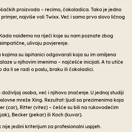
rošačkih proizvoda – recimo, čokoladica. Tako je jedno
rimjer, najviše voli Twixx. Već i samo prvo slovo ličnog
i. Kada naiđemo na riječi koje su nam poznate zbog
simpatične, ulivaju povjerenje.
u kojima su ispitanici odgovarali koja su im omiljena
aze u njihovim imenima – najčešće inicijali. A to utiče
da li se radi o poslu, braku ili čokoladici.
doživljaj osoba, već i njihovo značenje. U jednoj studiji
oslovne mreže Xing. Rezultat: ljudi sa prezimenima koja
er (car), Ritter (vitez) – češće su bili na rukovodećim
jak), Becker (pekar) ili Koch (kuvar).
nije jedini kriterijum za profesionalni uspjeh.