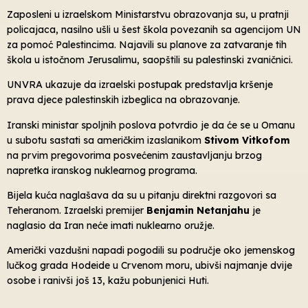
Zaposleni u izraelskom Ministarstvu obrazovanja su, u pratnji
policajaca, nasilno ušli u šest škola povezanih sa agencijom UN
za pomoć Palestincima. Najavili su planove za zatvaranje tih
škola u istočnom Jerusalimu, saopštili su palestinski zvaničnici.
UNVRA ukazuje da izraelski postupak predstavlja kršenje
prava djece palestinskih izbeglica na obrazovanje.
Iranski ministar spoljnih poslova potvrdio je da će se u Omanu
u subotu sastati sa američkim izaslanikom
Stivom Vitkofom
na prvim pregovorima posvećenim zaustavljanju brzog
napretka iranskog nuklearnog programa.
Bijela kuća naglašava da su u pitanju direktni razgovori sa
Teheranom. Izraelski premijer
Benjamin Netanjahu
je
naglasio da Iran neće imati nuklearno oružje.
Američki vazdušni napadi pogodili su područje oko jemenskog
lučkog grada Hodeide u Crvenom moru, ubivši najmanje dvije
osobe i ranivši još 13, kažu pobunjenici Huti.