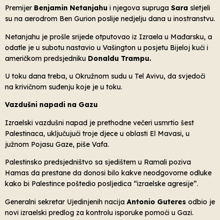
Premijer
Benjamin Netanjahu
i njegova supruga
Sara
sletjeli
su na aerodrom Ben Gurion poslije nedjelju dana u inostranstvu.
Netanjahu je prošle srijede otputovao iz Izraela u Mađarsku, a
odatle je u subotu nastavio u Vašington u posjetu Bijeloj kući i
američkom predsjedniku
Donaldu Trampu.
U toku dana treba, u Okružnom sudu u Tel Avivu, da svjedoči
na krivičnom suđenju koje je u toku.
Vazdušni napadi na Gazu
Izraelski vazdušni napad je prethodne večeri usmrtio šest
Palestinaca, uključujući troje djece u oblasti El Mavasi, u
južnom Pojasu Gaze, piše Vafa.
Palestinsko predsjedništvo sa sjedištem u Ramali poziva
Hamas da prestane da donosi bilo kakve neodgovorne odluke
kako bi Palestince poštedio posljedica “izraelske agresije”.
Generalni sekretar Ujedinjenih nacija
Antonio Guteres
odbio je
novi izraelski predlog za kontrolu isporuke pomoći u Gazi.