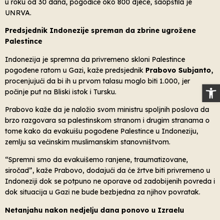
u roku od 30 dana, pogodiće oko 800 djece, saopštila je
UNRVA.
Predsjednik Indonezije spreman da zbrine ugrožene
Palestince
Indonezija je spremna da privremeno skloni Palestince
pogođene ratom u Gazi, kaže predsjednik
Prabovo Subjanto,
procenjujući da bi ih u prvom talasu moglo biti 1.000, jer
Op
počinje put na Bliski istok i Tursku.
Prabovo kaže da je naložio svom ministru spoljnih poslova da
brzo razgovara sa palestinskom stranom i drugim stranama o
tome kako da evakuišu pogođene Palestince u Indoneziju,
zemlju sa većinskim muslimanskim stanovništvom.
“Spremni smo da evakuišemo ranjene, traumatizovane,
siročad”, kaže Prabovo, dodajući da će žrtve biti privremeno u
Indoneziji dok se potpuno ne oporave od zadobijenih povreda i
dok situacija u Gazi ne bude bezbjedna za njihov povratak.
Netanjahu nakon nedjelju dana ponovo u Izraelu