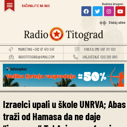
Budimo drugovi:
RAČUNAJTE NA NAS
Slušaj uživo
MARKETING +382 67 470 047
VIBER & SMS 067 311 100
RADIOTITOGRAD@GMAIL.COM
UKLJUČENJE 020 282 090
Izraelci upali u škole UNRVA; Abas
traži od Hamasa da ne daje