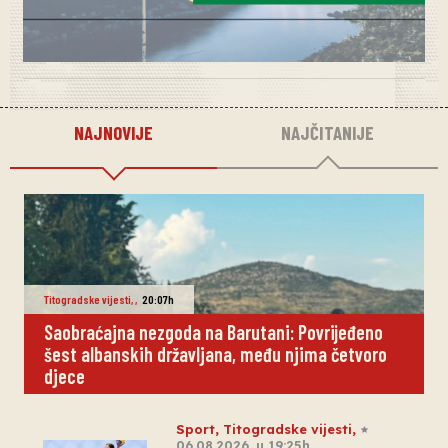
NAJNOVIJE
NAJČITANIJE
Titogradske vijesti
,
,
20:07h
Saobraćajna nezgoda na Barutani: Povrijeđeno
šest albanskih državljana, među njima četvoro
djece
Sport
,
Titogradske vijesti
,
06.08.2026. u 19:25h