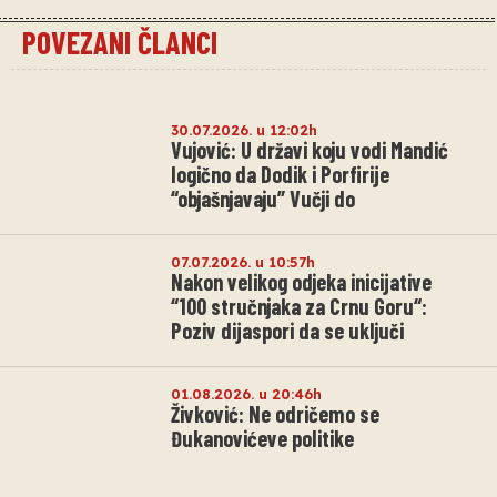
POVEZANI ČLANCI
30.07.2026. u 12:02h
Vujović: U državi koju vodi Mandić
logično da Dodik i Porfirije
“objašnjavaju” Vučji do
07.07.2026. u 10:57h
Nakon velikog odjeka inicijative
“100 stručnjaka za Crnu Goru“:
Poziv dijaspori da se uključi
01.08.2026. u 20:46h
Živković: Ne odričemo se
Đukanovićeve politike