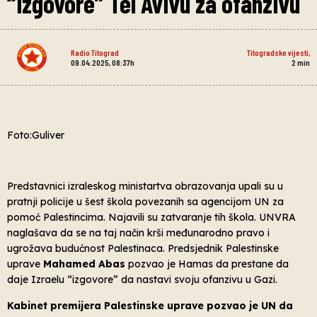
“izgovore” Tel Avivu za ofanzivu
Radio Titograd
Titogradske vijesti
,
09.04.2025, 08:37h
2
min
Foto:Guliver
Predstavnici izraleskog ministartva obrazovanja upali su u
pratnji policije u šest škola povezanih sa agencijom UN za
pomoć Palestincima. Najavili su zatvaranje tih škola. UNVRA
naglašava da se na taj način krši međunarodno pravo i
ugrožava budućnost Palestinaca. Predsjednik Palestinske
uprave
Mahamed Abas
pozvao je Hamas da prestane da
daje Izraelu “izgovore” da nastavi svoju ofanzivu u Gazi.
Kabinet premijera Palestinske uprave pozvao je UN da