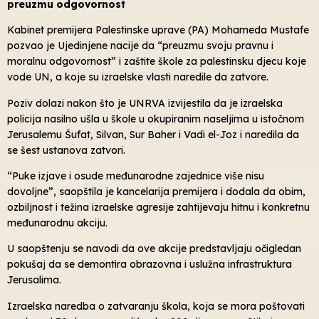
preuzmu odgovornost
Kabinet premijera Palestinske uprave (PA) Mohameda Mustafe
pozvao je Ujedinjene nacije da “preuzmu svoju pravnu i
moralnu odgovornost” i zaštite škole za palestinsku djecu koje
vode UN, a koje su izraelske vlasti naredile da zatvore.
Poziv dolazi nakon što je UNRVA izvijestila da je izraelska
policija nasilno ušla u škole u ​​okupiranim naseljima u istočnom
Jerusalemu Šufat, Silvan, Sur Baher i Vadi el-Joz i naredila da
se šest ustanova zatvori.
“Puke izjave i osude međunarodne zajednice više nisu
dovoljne”, saopštila je kancelarija premijera i dodala da obim,
ozbiljnost i težina izraelske agresije zahtijevaju hitnu i konkretnu
međunarodnu akciju.
U saopštenju se navodi da ove akcije predstavljaju očigledan
pokušaj da se demontira obrazovna i uslužna infrastruktura
Jerusalima.
Izraelska naredba o zatvaranju škola, koja se mora poštovati