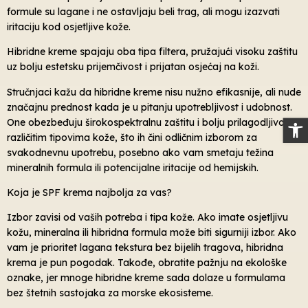
formule su lagane i ne ostavljaju beli trag, ali mogu izazvati
iritaciju kod osjetljive kože.
Hibridne kreme spajaju oba tipa filtera, pružajući visoku zaštitu
uz bolju estetsku prijemčivost i prijatan osjećaj na koži.
Stručnjaci kažu da hibridne kreme nisu nužno efikasnije, ali nude
značajnu prednost kada je u pitanju upotrebljivost i udobnost.
Op
One obezbeđuju širokospektralnu zaštitu i bolju prilagodljivost
različitim tipovima kože, što ih čini odličnim izborom za
svakodnevnu upotrebu, posebno ako vam smetaju težina
mineralnih formula ili potencijalne iritacije od hemijskih.
Koja je SPF krema najbolja za vas?
Izbor zavisi od vaših potreba i tipa kože. Ako imate osjetljivu
kožu, mineralna ili hibridna formula može biti sigurniji izbor. Ako
vam je prioritet lagana tekstura bez bijelih tragova, hibridna
krema je pun pogodak. Takođe, obratite pažnju na ekološke
oznake, jer mnoge hibridne kreme sada dolaze u formulama
bez štetnih sastojaka za morske ekosisteme.