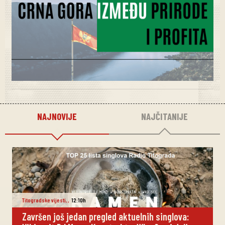
NAJNOVIJE
NAJČITANIJE
Titogradske vijesti
,
,
12:10h
Završen još jedan pregled aktuelnih singlova: