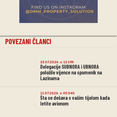
POVEZANI ČLANCI
23.07.2026. u 12:19h
Delegacije SUBNORA i UBNORA
položile vijence na spomenik na
Lazinama
11.07.2026. u 05:54h
Šta se dešava s vašim tijelom kada
letite avionom