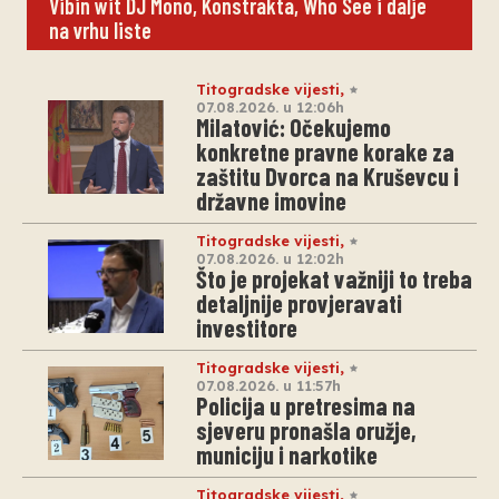
Vibin wit DJ Mono, Konstrakta, Who See i dalje
na vrhu liste
Titogradske vijesti
,
07.08.2026. u 12:06h
Milatović: Očekujemo
konkretne pravne korake za
zaštitu Dvorca na Kruševcu i
državne imovine
Titogradske vijesti
,
07.08.2026. u 12:02h
Što je projekat važniji to treba
detaljnije provjeravati
investitore
Titogradske vijesti
,
07.08.2026. u 11:57h
Policija u pretresima na
sjeveru pronašla oružje,
municiju i narkotike
Titogradske vijesti
,