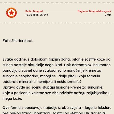
Radio Titograd
Magazin
,
Titogradske vijesti
,
16.04.2025, 05:54h
2
min
Foto:Shutterstock
Svake godine, s dolaskom toplijih dana, pitanje zaštite kože od
sunca postaje aktuelnije nego ikad. Dok dermatolozi neumorno
ponavljaju savjet da je svakodnevno nanošenje kreme za
sunčanje neophodno, mnogi se i dalje pitaju koju formulu
odabrati: mineralnu, hemijsku ili nešto između?
Upravo ovde na scenu stupaju hibridne kreme za sunčanje,
koje u poslednje vrijeme sve više privlače pažnju zaljubljenika u
njegu kože.
Ove formule obećavaju najbolje iz oba svijeta – laganu teksturu
bez bijelog traga i pouzdanu zaštitu od štetnog UV zračenja.