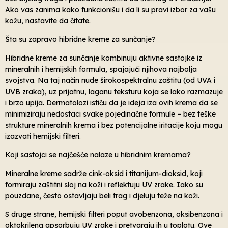
Ako vas zanima kako funkcionišu i da li su pravi izbor za vašu
kožu, nastavite da čitate.
Šta su zapravo hibridne kreme za sunčanje?
Hibridne kreme za sunčanje kombinuju aktivne sastojke iz
mineralnih i hemijskih formula, spajajući njihova najbolja
svojstva. Na taj način nude širokospektralnu zaštitu (od UVA i
UVB zraka), uz prijatnu, laganu teksturu koja se lako razmazuje
i brzo upija. Dermatolozi ističu da je ideja iza ovih krema da se
minimiziraju nedostaci svake pojedinačne formule – bez teške
strukture mineralnih krema i bez potencijalne iritacije koju mogu
izazvati hemijski filteri.
Koji sastojci se najčešće nalaze u hibridnim kremama?
Mineralne kreme sadrže cink-oksid i titanijum-dioksid, koji
formiraju zaštitni sloj na koži i reflektuju UV zrake. Iako su
pouzdane, često ostavljaju beli trag i djeluju teže na koži.
S druge strane, hemijski filteri poput avobenzona, oksibenzona i
oktokrilena apsorbuju UV zrake i pretvaraju ih u toplotu. Ove