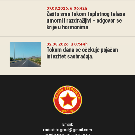
07.08.2026. u 06:42h
Zašto smo tokom toplotnog talasa
umorni i razdražljivi – odgovor se
krije u hormonima
02.08.2026. u 07:44h
Tokom dana se očekuje pojačan
intezitet saobraćaja.
Email:
radiotitograd@gmail.com
Marketing: 067 470 047