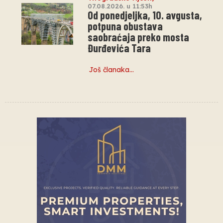
07.08.2026. u 11:53h
Od ponedjeljka, 10. avgusta,
potpuna obustava
saobraćaja preko mosta
Đurđevića Tara
Još članaka…