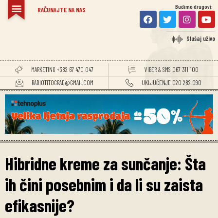
Budimo drugovi:
RAČUNAJTE NA NAS
Slušaj uživo
MARKETING +382 67 470 047
VIBER & SMS 067 311 100
RADIOTITOGRAD@GMAIL.COM
UKLJUČENJE 020 282 090
Hibridne kreme za sunčanje: Šta
ih čini posebnim i da li su zaista
efikasnije?