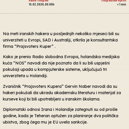
15.02.2020, 00:00h
< 1
min
Na meti iranskih hakera u posljednjih nekoliko mjeseci bili su
univerziteti u Evropi, SAD i Australiji, otkrila je konsultantska
firma “Prajsvoters Kuper” .
Kako je prenio Radio slobodna Evropa, holandska medijska
kuća “NOS” navodi da nije poznato da li su bili uspješni
pokušaji upada u kompjuterske sisteme, uključujući tri
univerziteta u Holandiji.
Zvaničnik “Prajsvoters Kupera” Gervin Naber navodi da su
hakeri pokušali da ukradu akademsku literaturu i materijal za
kurseve koji bi bili upotrebljeni u iranskim školama.
Diplomatski odnosi Irana i Holandije zategnuti su od prošle
godine, kada je Teheran optužen za planiranje dva politička
ubistva, zbog čega mu je EU uvela sankcije.