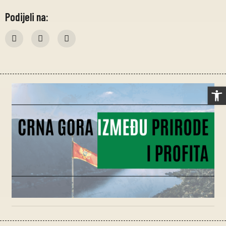
Podijeli na:
Op