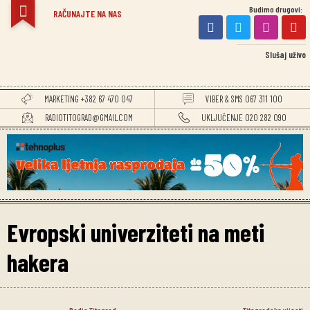
Budimo drugovi:
TITOGRADSKE VIJESTI
RAČUNAJTE NA NAS
Slušaj uživo
MARKETING +382 67 470 047
VIBER & SMS 067 311 100
RADIOTITOGRAD@GMAIL.COM
UKLJUČENJE 020 282 090
Evropski univerziteti na meti
hakera
Radio Titograd
Titogradske vijesti